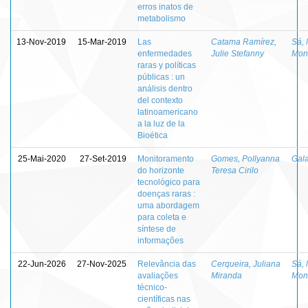
erros inatos de
metabolismo
13-Nov-2019
15-Mar-2019
Las
Catama Ramírez,
Sá, 
enfermedades
Julie Stefanny
Mon
raras y políticas
públicas : un
análisis dentro
del contexto
latinoamericano
a la luz de la
Bioética
25-Mai-2020
27-Set-2019
Monitoramento
Gomes, Pollyanna
Gala
do horizonte
Teresa Cirilo
tecnológico para
doenças raras :
uma abordagem
para coleta e
síntese de
informações
22-Jun-2026
27-Nov-2025
Relevância das
Cerqueira, Juliana
Sá, 
avaliações
Miranda
Mon
técnico-
científicas nas