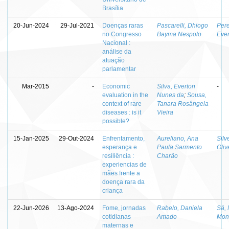
Brasília
20-Jun-2024
29-Jul-2021
Doenças raras
Pascarelli, Dhiogo
Pere
no Congresso
Bayma Nespolo
Ever
Nacional :
análise da
atuação
parlamentar
Mar-2015
-
Economic
Silva, Everton
-
evaluation in the
Nunes da
;
Sousa,
context of rare
Tanara Rosângela
diseases : is it
Vieira
possible?
15-Jan-2025
29-Out-2024
Enfrentamento,
Aureliano, Ana
Silv
esperança e
Paula Sarmento
Oliv
resiliência :
Charão
experiencias de
mães frente a
doença rara da
criança
22-Jun-2026
13-Ago-2024
Fome, jornadas
Rabelo, Daniela
Sá, 
cotidianas
Amado
Mon
maternas e