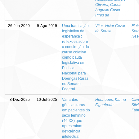
Oliveira, Carlos
Augusto Costa
Pires de
26-Jun-2020
9-Ago-2019
Uma tramitação
Vitor, Victor Cezar
Flei
legislativa da
de Sousa
Sor
esperança :
Res
reflexões sobre
a construção da
causa coletiva
como pauta
legislativa em
Política
Nacional para
Doenças Raras
no Senado
Federal
8-Dez-2025
10-Jul-2025
Variantes
Henriques, Karina
Oliv
gênicas raras
Figueiredo
Silv
em pacientes do
Fab
sexo feminino
(46,XX) que
apresentam
deficiência
intelectual