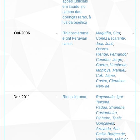
ações judiciais
em saúde, no
campo das
doenças raras, à
luz da bioética
Out-2006
-
Rhinoscleroma :
Maguiña, Ciro
;
-
eight Peruvian
Cortez Escalante,
cases
Juan José
;
Osores-
Plenge, Fernando
;
Centeno, Jorge
;
Guerra, Humberto
;
Montoya, Manuel
;
Cok, Jaime
;
Castro, Cleudson
Nery de
Dez-2011
-
Rinoscleroma
Raymundo, Igor
-
Teixeira
;
Pádua, Sharlene
Castanheira
;
Pinheiro, Thaís
Gonçalves
;
Azevedo, Ana
Emília Borges de
;
Nakanishi, Márcio
;