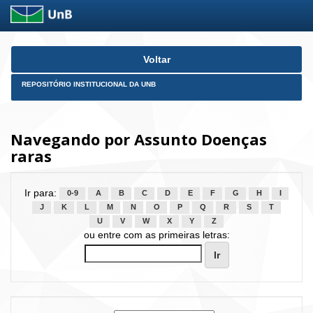
Skip
Voltar
navigation
REPOSITÓRIO INSTITUCIONAL DA UNB
Navegando por Assunto Doenças
raras
Ir para:
0-9
A
B
C
D
E
F
G
H
I
J
K
L
M
N
O
P
Q
R
S
T
U
V
W
X
Y
Z
ou entre com as primeiras letras: