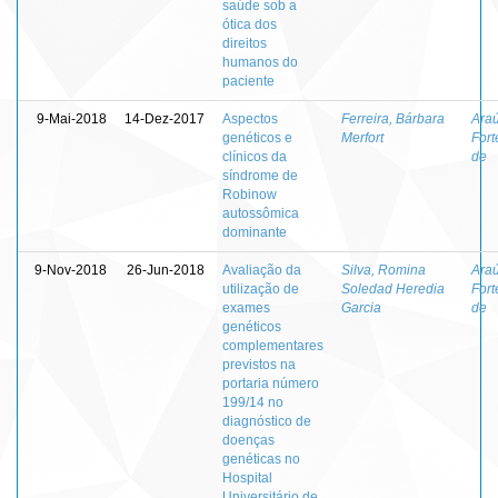
saúde sob a
ótica dos
direitos
humanos do
paciente
9-Mai-2018
14-Dez-2017
Aspectos
Ferreira, Bárbara
Araú
genéticos e
Merfort
For
clínicos da
de
síndrome de
Robinow
autossômica
dominante
9-Nov-2018
26-Jun-2018
Avaliação da
Silva, Romina
Araú
utilização de
Soledad Heredia
For
exames
Garcia
de
genéticos
complementares
previstos na
portaria número
199/14 no
diagnóstico de
doenças
genéticas no
Hospital
Universitário de