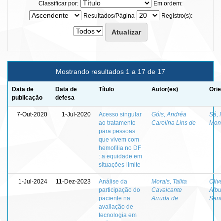
Classificar por:
Em ordem:
Resultados/Página
Registro(s):
Mostrando resultados 1 a 17 de 17
Data de
Data de
Título
Autor(es)
Orie
publicação
defesa
7-Out-2020
1-Jul-2020
Acesso singular
Góis, Andréa
Sá, 
ao tratamento
Carolina Lins de
Mon
para pessoas
que vivem com
hemofilia no DF
: a equidade em
situações-limite
1-Jul-2024
11-Dez-2023
Análise da
Morais, Talita
Oliv
participação do
Cavalcante
Alb
paciente na
Arruda de
San
avaliação de
tecnologia em