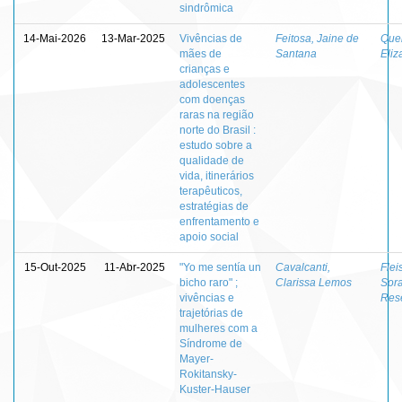
sindrômica
14-Mai-2026
13-Mar-2025
Vivências de
Feitosa, Jaine de
Quei
mães de
Santana
Eliz
crianças e
adolescentes
com doenças
raras na região
norte do Brasil :
estudo sobre a
qualidade de
vida, itinerários
terapêuticos,
estratégias de
enfrentamento e
apoio social
15-Out-2025
11-Abr-2025
"Yo me sentía un
Cavalcanti,
Flei
bicho raro" ;
Clarissa Lemos
Sor
vivências e
Res
trajetórias de
mulheres com a
Síndrome de
Mayer-
Rokitansky-
Kuster-Hauser