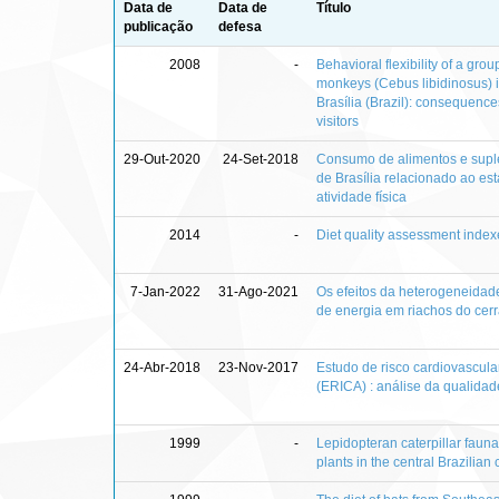
Data de
Data de
Título
publicação
defesa
2008
-
Behavioral flexibility of a gr
monkeys (Cebus libidinosus) i
Brasília (Brazil): consequence
visitors
29-Out-2020
24-Set-2018
Consumo de alimentos e supl
de Brasília relacionado ao est
atividade física
2014
-
Diet quality assessment index
7-Jan-2022
31-Ago-2021
Os efeitos da heterogeneidade
de energia em riachos do cer
24-Abr-2018
23-Nov-2017
Estudo de risco cardiovascul
(ERICA) : análise da qualidad
1999
-
Lepidopteran caterpillar fauna
plants in the central Brazilian