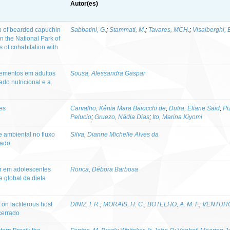
Autor(es)
oup of bearded capuchin
Sabbatini, G.
;
Stammati, M.
;
Tavares, MCH.
;
Visalberghi, 
n the National Park of
s of cohabitation with
ementos em adultos
Sousa, Alessandra Gaspar
ado nutricional e a
es
Carvalho, Kênia Mara Baiocchi de
;
Dutra, Eliane Said
;
Pi
Pelucio
;
Gruezo, Nádia Dias
;
Ito, Marina Kiyomi
 ambiental no fluxo
Silva, Dianne Michelle Alves da
rado
ar em adolescentes
Ronca, Débora Barbosa
e global da dieta
 on lactiferous host
DINIZ, I. R.
;
MORAIS, H. C.
;
BOTELHO, A. M. F.
;
VENTUROL
 cerrado