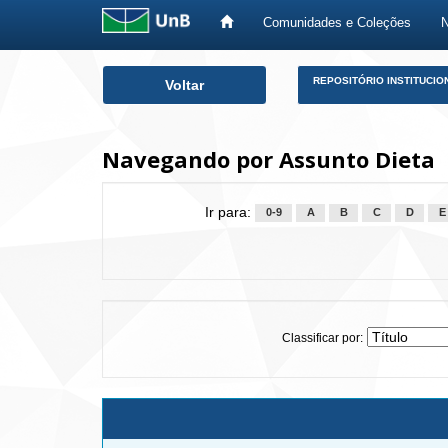
Comunidades e Coleções
Skip
REPOSITÓRIO INSTITUCIO
Voltar
navigation
Navegando por Assunto Dieta
Ir para:
0-9
A
B
C
D
E
Classificar por: