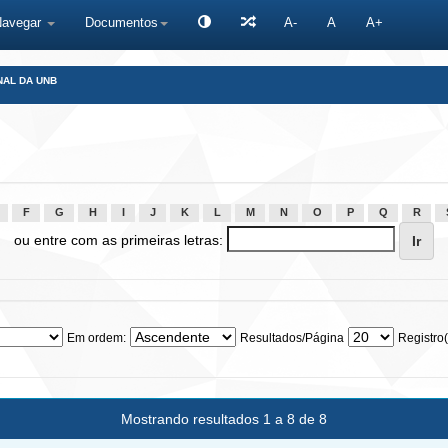
Navegar
Documentos
A-
A
A+
NAL DA UNB
F
G
H
I
J
K
L
M
N
O
P
Q
R
ou entre com as primeiras letras:
Em ordem:
Resultados/Página
Registro(
Mostrando resultados 1 a 8 de 8