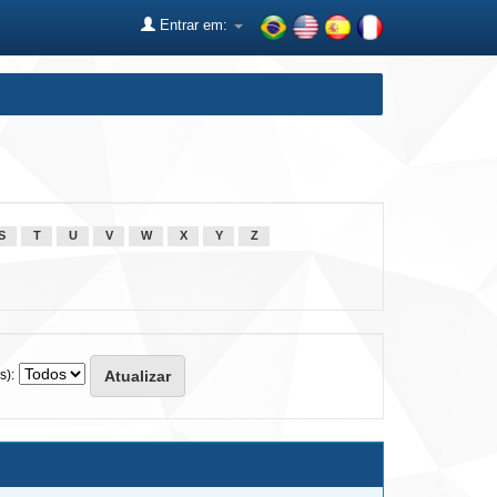
Entrar em:
S
T
U
V
W
X
Y
Z
s):