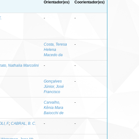
Orientador(es)
Coorientador(es)
E.
-
-
Costa, Teresa
-
Helena
Macedo da
zato, Nathalia Marcolini
-
-
Gonçalves
-
Júnior, José
Francisco
Carvalho,
-
Kênia Mara
Baiocchi de
I, F.
;
CABRAL, B. C.
-
-