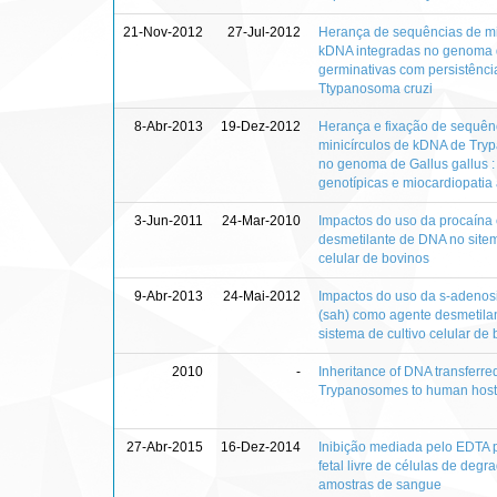
21-Nov-2012
27-Jul-2012
Herança de sequências de mi
kDNA integradas no genoma 
germinativas com persistênc
Ttypanosoma cruzi
8-Abr-2013
19-Dez-2012
Herança e fixação de sequên
minicírculos de kDNA de Try
no genoma de Gallus gallus :
genotípicas e miocardiopatia
3-Jun-2011
24-Mar-2010
Impactos do uso da procaína
desmetilante de DNA no sitem
celular de bovinos
9-Abr-2013
24-Mai-2012
Impactos do uso da s-adenosi
(sah) como agente desmetila
sistema de cultivo celular de
2010
-
Inheritance of DNA transferr
Trypanosomes to human host
27-Abr-2015
16-Dez-2014
Inibição mediada pelo EDTA 
fetal livre de células de deg
amostras de sangue