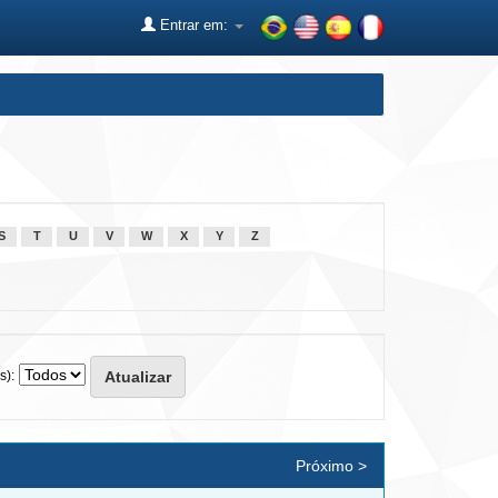
Entrar em:
S
T
U
V
W
X
Y
Z
s):
Próximo >