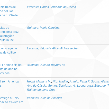
nicírulos de
Pimentel, Carlos Fernando da Rocha
de células
ia de nDNA de
cias de
Guimaro, Maria Carolina
panosoma cruzi
 alterações
 autoimune
 como agente
Lacerda, Valquíria Alice Michalczechen
a de cultivo
l-l-homocisteína
Azevedo, Juliana Mayumi de
nte de dna no
 bovinos
ed from American
Hecht, Mariana M.
;
Nitz, Nadjar
;
Araujo, Perla F.
;
Sousa, Aless
s
Ana de Cássia
;
Gomes, Dawidson A.
;
Leonardecz, Eduardo
;
T
Raimundo Lima Cruz
protege o DNA
Vasques, Júlia de Almeida
radação ex-vivo em