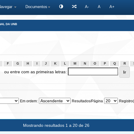
Navegar
Documentos
A-
A
A+
NAL DA UNB
F
G
H
I
J
K
L
M
N
O
P
Q
R
ou entre com as primeiras letras:
Em ordem:
Resultados/Página
Registro(
Mostrando resultados 1 a 20 de 26