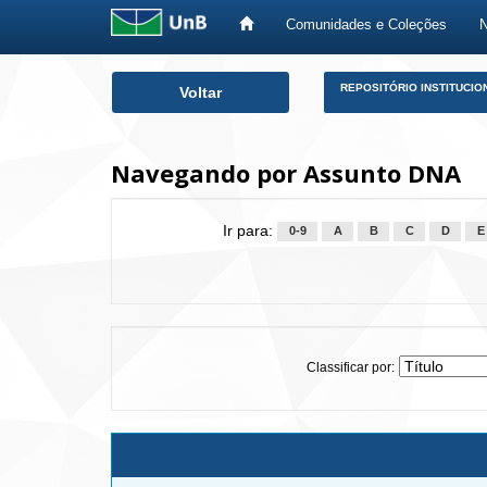
Comunidades e Coleções
Skip
REPOSITÓRIO INSTITUCIO
Voltar
navigation
Navegando por Assunto DNA
Ir para:
0-9
A
B
C
D
E
Classificar por: