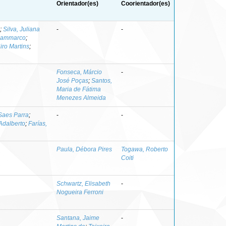
Orientador(es)
Coorientador(es)
;
Silva, Juliana
-
-
 Sammarco
;
ro Martins
;
Fonseca, Márcio
-
José Poças
;
Santos,
Maria de Fátima
Menezes Almeida
 Saes Parra
;
-
-
Adalberto
;
Farías,
Paula, Débora Pires
Togawa, Roberto
Coiti
Schwartz, Elisabeth
-
Nogueira Ferroni
Santana, Jaime
-