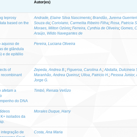
Autor(es)
ng leprosy
Andrade, Elaine Silva Nascimento
;
Brandão, Jurema Guerrieri
d data based on the
Souza da
;
Coriolano, Carmelita Ribeiro Filha
;
Rosa, Patricia
Moraes, Milton Ozório
;
Ferreira, Cynthia de Oliveira
;
Gomes, Ci
Araújo, Wildo Navegantes de
o aquoso de
Pereira, Luciana Oliveira
as de glândula
e de epitélio
ects of
Zepeda, Andrea B.
;
Figueroa, Carolina A.
;
Abdalla, Dulcineia
 recombinant
Maranhão, Andrea Queiroz
;
Ulloa, Patricio H.
;
Pessoa Junior, 
Jorge G.
e afetam a
Timbó, Renata Velôzo
do
sempenho do DNA
tídeos
Morales Duque, Harry
 K+ isolados da
sp.
 integração de
Costa, Ana Maria