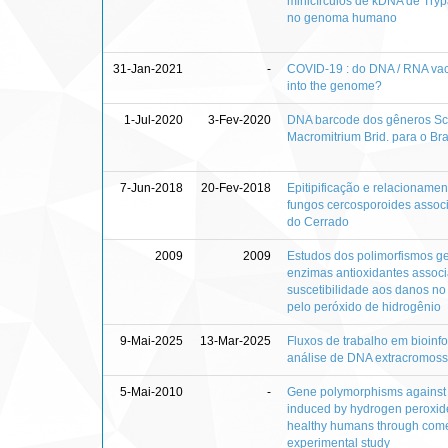
minicírculos de kDNA de Try
no genoma humano
31-Jan-2021
-
COVID-19 : do DNA / RNA vac
into the genome?
1-Jul-2020
3-Fev-2020
DNA barcode dos gêneros Sch
Macromitrium Brid. para o Bra
7-Jun-2018
20-Fev-2018
Epitipificação e relacionamen
fungos cercosporoides assoc
do Cerrado
2009
2009
Estudos dos polimorfismos g
enzimas antioxidantes assoc
suscetibilidade aos danos n
pelo peróxido de hidrogênio
9-Mai-2025
13-Mar-2025
Fluxos de trabalho em bioinf
análise de DNA extracromos
5-Mai-2010
-
Gene polymorphisms agains
induced by hydrogen peroxide
healthy humans through comet
experimental study