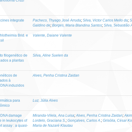
panosoma Cruzi
cines integrate
Pacheco, Thyago José Arruda
;
Silva, Victor Carlos Mello da
;
S
Galdino de
;
Borges, Maria Blandina Santos
;
Silva, Sebastião
lotheimia Brid. e
Valente, Daiane Valente
sil
to filogenético de
Silva, Aline Suelen da
iados a plantas
enéticos de
Alves, Penha Cristina Zaidan
iados à
o DNA induzidos
ormática para
Luz, Júlia Alves
sômico
t DNA damage
Miranda-Vilela, Ana Luisa
;
Alves, Penha Cristina Zaidan
;
Akim
 in leukocytes of
Lordelo, Graciana S.
;
Gonçalves, Carlos A.
;
Grisólia, César K
 assay : a quasi-
Maria de Nazaré Klautau