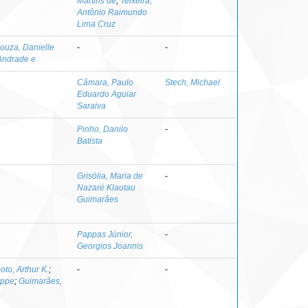
Martins de
;
Teixeira,
Antônio Raimundo
Lima Cruz
ouza, Danielle
-
-
 Andrade e
Câmara, Paulo
Stech, Michael
Eduardo Aguiar
Saraiva
Pinho, Danilo
-
Batista
Grisólia, Maria de
-
Nazaré Klautau
Guimarães
Pappas Júnior,
-
Georgios Joannis
oto, Arthur K.
;
-
-
oppe
;
Guimarães,