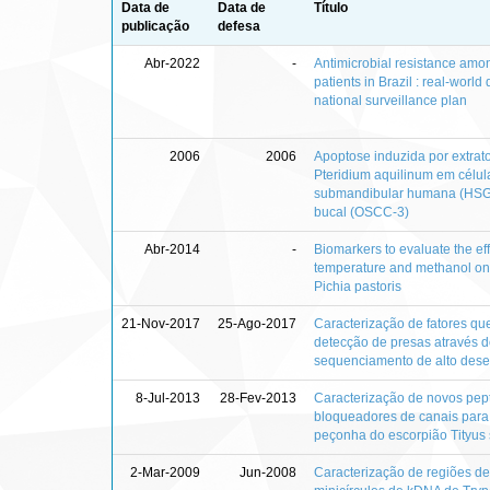
Data de
Data de
Título
publicação
defesa
Abr-2022
-
Antimicrobial resistance amo
patients in Brazil : real-worl
national surveillance plan
2006
2006
Apoptose induzida por extrat
Pteridium aquilinum em célul
submandibular humana (HSG) 
bucal (OSCC-3)
Abr-2014
-
Biomarkers to evaluate the eff
temperature and methanol on
Pichia pastoris
21-Nov-2017
25-Ago-2017
Caracterização de fatores qu
detecção de presas através 
sequenciamento de alto de
8-Jul-2013
28-Fev-2013
Caracterização de novos pep
bloqueadores de canais para
peçonha do escorpião Tityus 
2-Mar-2009
Jun-2008
Caracterização de regiões de