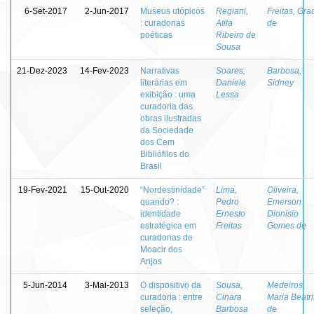
6-Set-2017
2-Jun-2017
Museus utópicos
Regiani,
Freitas, Gra
: curadorias
Atila
de
poéticas
Ribeiro de
Sousa
21-Dez-2023
14-Fev-2023
Narrativas
Soares,
Barbosa,
literárias em
Daniele
Sidney
exibição : uma
Lessa
curadoria das
obras ilustradas
da Sociedade
dos Cem
Bibliófilos do
Brasil
19-Fev-2021
15-Out-2020
“Nordestinidade”
Lima,
Oliveira,
quando? :
Pedro
Emerson
identidade
Ernesto
Dionisio
estratégica em
Freitas
Gomes de
curadorias de
Moacir dos
Anjos
5-Jun-2014
3-Mai-2013
O dispositivo da
Sousa,
Medeiros,
curadoria : entre
Cinara
Maria Beatri
seleção,
Barbosa
de