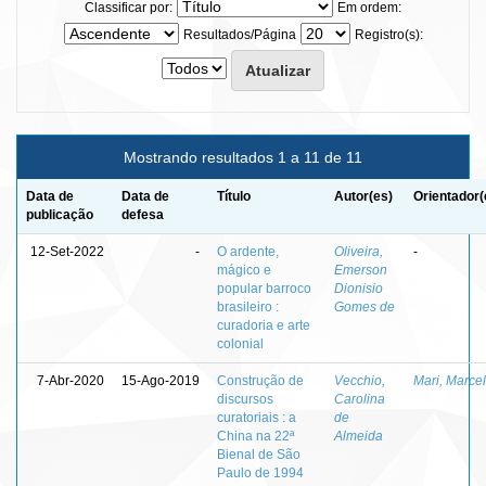
Classificar por:
Em ordem:
Resultados/Página
Registro(s):
Mostrando resultados 1 a 11 de 11
Data de
Data de
Título
Autor(es)
Orientador(
publicação
defesa
12-Set-2022
-
O ardente,
Oliveira,
-
mágico e
Emerson
popular barroco
Dionisio
brasileiro :
Gomes de
curadoria e arte
colonial
7-Abr-2020
15-Ago-2019
Construção de
Vecchio,
Mari, Marce
discursos
Carolina
curatoriais : a
de
China na 22ª
Almeida
Bienal de São
Paulo de 1994