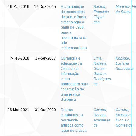
16-Mai-2016
17-Dez-2015
A contribuição
Santos,
Martinez, El
de exposições
Franciele
de Souza
de arte, ciência
Filipini
e tecnologia a
dos
partir de 1968
para a
historiografia da
arte
contemporânea
7-Fev-2018
27-Set-2017
Curadoria e
Lima,
Köptcke,
educação : a
Rafaela
Luciana
Ciência da
Gomes
Sepúlveda
Informação
Gueiros
como
Rodrigues
abordagem para
de
construção de
uma prática
dialógica
26-Mar-2021
31-Out-2020
Dobras
Oliveira,
Oliveira,
curatoriais : a
Renata
Emerson
residência
Azambuja
Dionisio
artística como
de
Gomes de
lugar de prática