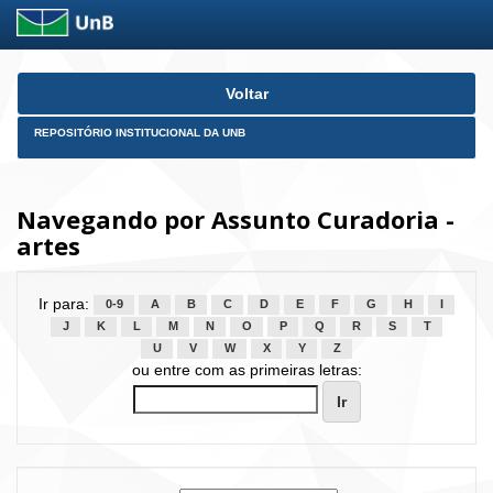
Skip
Voltar
navigation
REPOSITÓRIO INSTITUCIONAL DA UNB
Navegando por Assunto Curadoria -
artes
Ir para:
0-9
A
B
C
D
E
F
G
H
I
J
K
L
M
N
O
P
Q
R
S
T
U
V
W
X
Y
Z
ou entre com as primeiras letras: