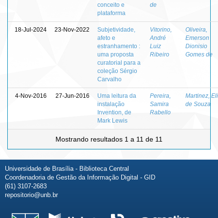
conceito e
de
plataforma
18-Jul-2024
23-Nov-2022
Subjetividade,
Vitorino,
Oliveira,
afeto e
André
Emerson
estranhamento :
Luiz
Dionisio
uma proposta
Ribeiro
Gomes de
curatorial para a
coleção Sérgio
Carvalho
4-Nov-2016
27-Jun-2016
Uma leitura da
Pereira,
Martinez, El
instalação
Samira
de Souza
Invention, de
Rabello
Mark Lewis
Mostrando resultados 1 a 11 de 11
Universidade de Brasília - Biblioteca Central
Coordenadoria de Gestão da Informação Digital - GID
(61) 3107-2683
repositorio@unb.br