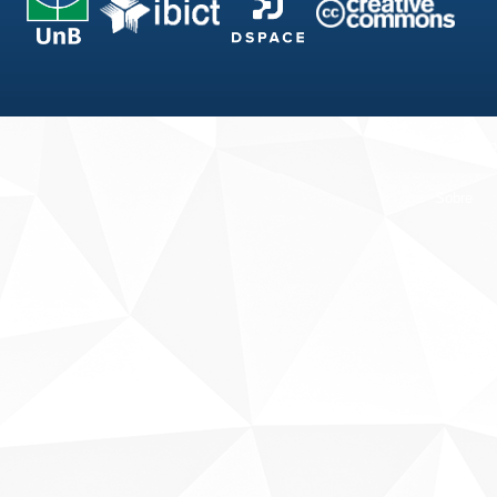
Fale conosco
Sobre