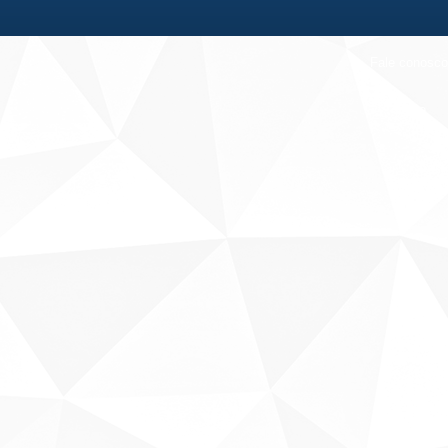
Fale conosco
Sobre