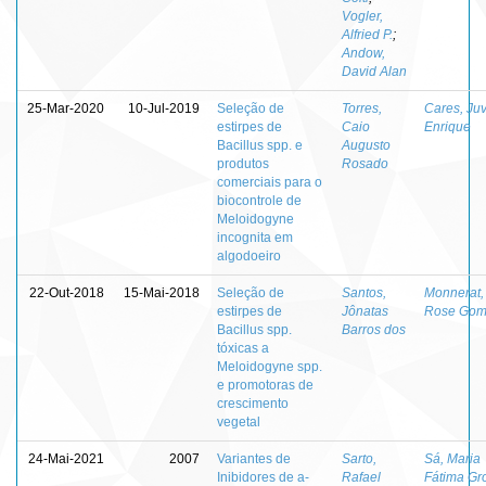
Vogler,
Alfried P.
;
Andow,
David Alan
25-Mar-2020
10-Jul-2019
Seleção de
Torres,
Cares, Juv
estirpes de
Caio
Enrique
Bacillus spp. e
Augusto
produtos
Rosado
comerciais para o
biocontrole de
Meloidogyne
incognita em
algodoeiro
22-Out-2018
15-Mai-2018
Seleção de
Santos,
Monnerat,
estirpes de
Jônatas
Rose Gom
Bacillus spp.
Barros dos
tóxicas a
Meloidogyne spp.
e promotoras de
crescimento
vegetal
24-Mai-2021
2007
Variantes de
Sarto,
Sá, Maria
Inibidores de a-
Rafael
Fátima Gr