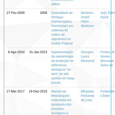
alface
27-Fev-2009
2008
Diversidade de
Monteiro,
Sujii, Edi
formigas
André
Ryoiti
(Hymenoptera:
Fábio
Formicidae) em
Medeiros
sistemas de
cultivo de
algodoeiro no
Distrito Federal
6-Ago-2024
31-Jan-2023
Implementação
Goergen,
Pontes, R
da metodologia
Laura
Gomes
de produção de
Monnerat
Monnerat
defensivos
Solon de
biológicos "on
farm" de alto
padrão em larga
escala
17-Mar-2017
19-Dez-2016
Manejo de
Mesquita,
Furlanetto
Meloidogyne
Fernanda
Cleber
enterolobii em
de Lima
goiabeira com
produtos
biológicos e