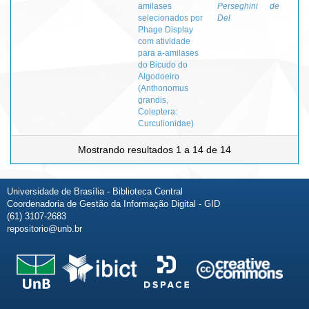
amilases
Perseghini
de
selecionados por
Del
Phage Display
com atividade
para a-amilases
do Bicudo do
Algodoeiro
(Anthonomus
grandis,
Coleptera:
Curculionidae)
Mostrando resultados 1 a 14 de 14
Universidade de Brasília - Biblioteca Central
Coordenadoria de Gestão da Informação Digital - GID
(61) 3107-2683
repositorio@unb.br