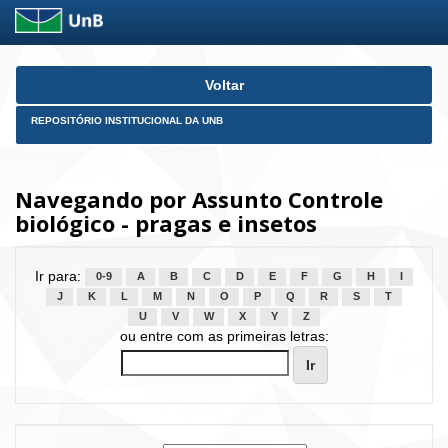
Skip
Voltar
navigation
REPOSITÓRIO INSTITUCIONAL DA UNB
Navegando por Assunto Controle
biológico - pragas e insetos
Ir para:
0-9
A
B
C
D
E
F
G
H
I
J
K
L
M
N
O
P
Q
R
S
T
U
V
W
X
Y
Z
ou entre com as primeiras letras: