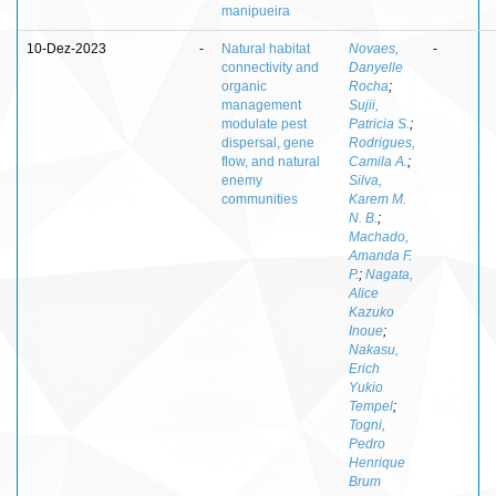
manipueira
10-Dez-2023
-
Natural habitat
Novaes,
-
connectivity and
Danyelle
organic
Rocha
;
management
Sujii,
modulate pest
Patricia S.
;
dispersal, gene
Rodrigues,
flow, and natural
Camila A.
;
enemy
Silva,
communities
Karem M.
N. B.
;
Machado,
Amanda F.
P.
;
Nagata,
Alice
Kazuko
Inoue
;
Nakasu,
Erich
Yukio
Tempel
;
Togni,
Pedro
Henrique
Brum