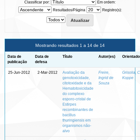
Classificar por:
Em ordem:
Resultados/Página
Registro(s):
Mostrando resultados 1 a 14 de 14
Data de
Data de
Título
Autor(es)
Orientado
publicação
defesa
25-Jun-2012
2-Mar-2012
Avaliação da
Freire,
Grisolia, 
genotoxicidade,
Ingrid de
Koppe
citotoxidade e da
Souza
Hematotoxicidade
do complexo
esporo-cristal de
Estirpes
recombinantes de
bacillus
thuringiensis em
organismos não-
alvo