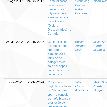
22-Ago-2017
24-Fev-2017
Caracterização
Schneider,
Tidon, Ro
das vespas
Dariane
parasitoides
Isabel
(Hymenoptera)
Dorneles
associadas aos
drosofilídeos
(Diptera,
Drosophilidae) no
Cerrado
25-Mai-2022
23-Fev-2022
Compatibilidade
Botelho,
Mello, Sue
de Trichoderma
Amanda
Corrêa
spp. com
Silva
Marques 
agrotóxicos e
inibição de
patógenos do
solo por cepas
comerciais e não
comerciais
5-Mar-2021
25-Set-2020
Compostos
Silva,
Mello, Sue
orgânicos voláteis
Lincon
Corrêa
de Trichoderma
Rafael da
Marques 
spp. no controle
de mofo-branco e
promoção de
crescimento em