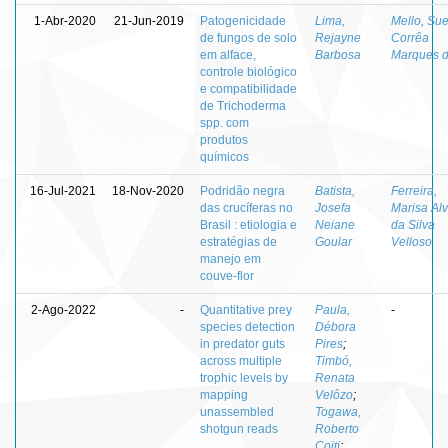
1-Abr-2020
21-Jun-2019
Patogenicidade
Lima,
Mello, Sue
de fungos de solo
Rejayne
Corrêa
em alface,
Barbosa
Marques 
controle biológico
e compatibilidade
de Trichoderma
spp. com
produtos
químicos
16-Jul-2021
18-Nov-2020
Podridão negra
Batista,
Ferreira,
das crucíferas no
Josefa
Marisa Al
Brasil : etiologia e
Neiane
da Silva
estratégias de
Goular
Velloso
manejo em
couve-flor
2-Ago-2022
-
Quantitative prey
Paula,
-
species detection
Débora
in predator guts
Pires
;
across multiple
Timbó,
trophic levels by
Renata
mapping
Velôzo
;
unassembled
Togawa,
shotgun reads
Roberto
Coiti
;