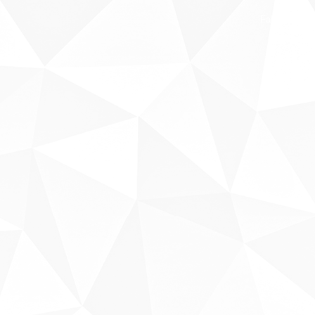
Fale conosco
Sobre