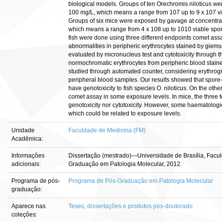
biological models. Groups of ten Orechromis niloticus we
100 mg/L, which means a range from 107 up to 9 x 107 via
Groups of six mice were exposed by gavage at concentrat
which means a range from 4 x 108 up to 1010 viable spore
fish were done using three different endpoints comet ass
abnormalities in peripheric erythrocytes stained by giems
evaluated by micronucleus test and cytotoxicity through 
normochromatic erythrocytes from peripheric blood stain
studied through automated counter, considering erythrog
peripheral blood samples. Our results showed that spore
have genotoxicity to fish species O. niloticus. On the o
comet assay in some exposure levels. In mice, the three t
genotoxicity nor cytotoxicity. However, some haematologi
which could be related to exposure levels.
Unidade
Faculdade de Medicina (FM)
Acadêmica:
Informações
Dissertação (mestrado)—Universidade de Brasília, Facu
adicionais:
Graduação em Patologia Molecular, 2012.
Programa de pós-
Programa de Pós-Graduação em Patologia Molecular
graduação:
Aparece nas
Teses, dissertações e produtos pós-doutorado
coleções: