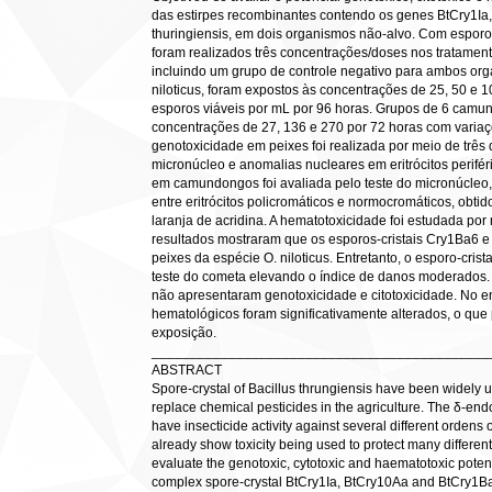
das estirpes recombinantes contendo os genes BtCry1Ia
thuringiensis, em dois organismos não-alvo. Com esporo
foram realizados três concentrações/doses nos tratame
incluindo um grupo de controle negativo para ambos or
niloticus, foram expostos às concentrações de 25, 50 e 
esporos viáveis por mL por 96 horas. Grupos de 6 cam
concentrações de 27, 136 e 270 por 72 horas com variaç
genotoxicidade em peixes foi realizada por meio de três d
micronúcleo e anomalias nucleares em eritrócitos perifé
em camundongos foi avaliada pelo teste do micronúcleo, 
entre eritrócitos policromáticos e normocromáticos, obti
laranja de acridina. A hematotoxicidade foi estudada p
resultados mostraram que os esporos-cristais Cry1Ba6 
peixes da espécie O. niloticus. Entretanto, o esporo-cri
teste do cometa elevando o índice de danos moderados.
não apresentaram genotoxicidade e citotoxicidade. No e
hematológicos foram significativamente alterados, o que
exposição.
____________________________________________
ABSTRACT
Spore-crystal of Bacillus thrungiensis have been widely us
replace chemical pesticides in the agriculture. The δ-endo
have insecticide activity against several different ordens 
already show toxicity being used to protect many different
evaluate the genotoxic, cytotoxic and haematotoxic potenti
complex spore-crystal BtCry1Ia, BtCry10Aa and BtCry1Ba6