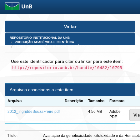
Skip
Voltar
navigation
REPOSITÓRIO INSTITUCIONAL DA UNB
PRODUÇÃO ACADÊMICA E CIENTÍFICA
TESES, DISSERTAÇÕES E PRODUTOS PÓS-DOUTORADO
Use este identificador para citar ou linkar para este item:
http://repositorio.unb.br/handle/10482/10795
Arquivos associados a este item:
Arquivo
Descrição
Tamanho
Formato
2012_IngriddeSouzaFreire.pdf
4,56 MB
Adobe
Vis
PDF
Título:
Avaliação da genotoxicidade, citotoxidade e da Hematot