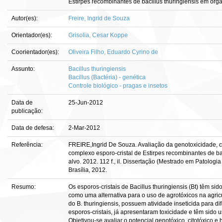
Estirpes recombinantes de bacillus thuringiensis em or
Autor(es):
Freire, Ingrid de Souza
Orientador(es):
Grisolia, Cesar Koppe
Coorientador(es):
Oliveira Filho, Eduardo Cyrino de
Assunto:
Bacillus thuringiensis
Bacillus (Bactéria) - genética
Controle biológico - pragas e insetos
Data de
25-Jun-2012
publicação:
Data de defesa:
2-Mar-2012
Referência:
FREIRE,Ingrid De Souza. Avaliação da genotoxicidade, c
complexo esporo-cristal de Estirpes recombinantes de ba
alvo. 2012. 112 f., il. Dissertação (Mestrado em Patologi
Brasília, 2012.
Resumo:
Os esporos-cristais de Bacillus thuringiensis (Bt) têm si
como uma alternativa para o uso de agrotóxicos na agricu
do B. thuringiensis, possuem atividade inseticida para 
esporos-cristais, já apresentaram toxicidade e têm sido u
Objetivou-se avaliar o potencial genotóxico, citotóxico 