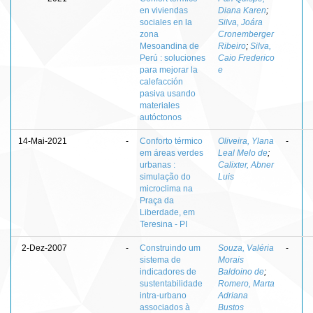
en viviendas
Diana Karen
;
sociales en la
Silva, Joára
zona
Cronemberger
Mesoandina de
Ribeiro
;
Silva,
Perú : soluciones
Caio Frederico
para mejorar la
e
calefacción
pasiva usando
materiales
autóctonos
14-Mai-2021
-
Conforto térmico
Oliveira, Ylana
-
em áreas verdes
Leal Melo de
;
urbanas :
Calixter, Abner
simulação do
Luis
microclima na
Praça da
Liberdade, em
Teresina - PI
2-Dez-2007
-
Construindo um
Souza, Valéria
-
sistema de
Morais
indicadores de
Baldoino de
;
sustentabilidade
Romero, Marta
intra-urbano
Adriana
associados à
Bustos