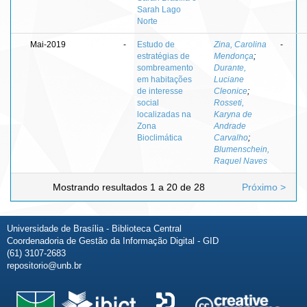
Sarah Lago
Norte
Mai-2019
-
Estudo de
Zina, Carolina
-
estratégias de
Mendonça
;
sombreamento
Durante,
em habitações
Luciane
de interesse
Cleonice
;
social
Rosseti,
localizadas na
Karyna de
Zona
Andrade
Bioclimática
Carvalho
;
Blumenschein,
Raquel Naves
Mostrando resultados 1 a 20 de 28
Próximo >
Universidade de Brasília - Biblioteca Central
Coordenadoria de Gestão da Informação Digital - GID
(61) 3107-2683
repositorio@unb.br