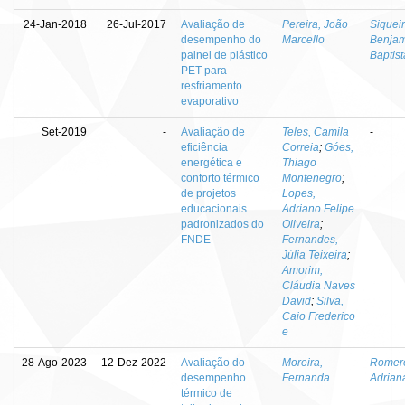
24-Jan-2018
26-Jul-2017
Avaliação de
Pereira, João
Siqueir
desempenho do
Marcello
Benja
painel de plástico
Baptist
PET para
resfriamento
evaporativo
Set-2019
-
Avaliação de
Teles, Camila
-
eficiência
Correia
;
Góes,
energética e
Thiago
conforto térmico
Montenegro
;
de projetos
Lopes,
educacionais
Adriano Felipe
padronizados do
Oliveira
;
FNDE
Fernandes,
Júlia Teixeira
;
Amorim,
Cláudia Naves
David
;
Silva,
Caio Frederico
e
28-Ago-2023
12-Dez-2022
Avaliação do
Moreira,
Romero
desempenho
Fernanda
Adrian
térmico de