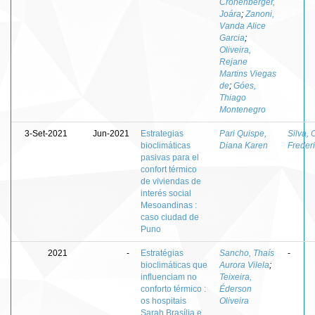
Cronenberger,
Joára
;
Zanoni,
Vanda Alice
Garcia
;
Oliveira,
Rejane
Martins Viegas
de
;
Góes,
Thiago
Montenegro
3-Set-2021
Jun-2021
Estrategias
Pari Quispe,
Silva, 
bioclimáticas
Diana Karen
Freder
pasivas para el
confort térmico
de viviendas de
interés social
Mesoandinas :
caso ciudad de
Puno
2021
-
Estratégias
Sancho, Thaís
-
bioclimáticas que
Aurora Vilela
;
influenciam no
Teixeira,
conforto térmico :
Éderson
os hospitais
Oliveira
Sarah Brasília e