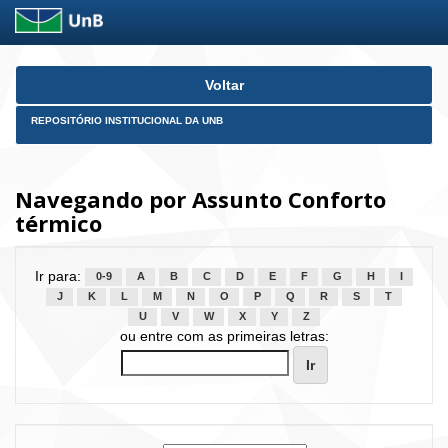
Skip
Voltar
navigation
REPOSITÓRIO INSTITUCIONAL DA UNB
Navegando por Assunto Conforto
térmico
Ir para:
0-9
A
B
C
D
E
F
G
H
I
J
K
L
M
N
O
P
Q
R
S
T
U
V
W
X
Y
Z
ou entre com as primeiras letras: