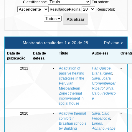
Classificar por:
Em ordem:
Resultados/Página
Registro(s):
Mostrando resultados 1 a 20 de 28
Próximo >
Data de
Data de
Título
Autor(es)
Orient
publicação
defesa
2022
-
Adaptation of
Pari Quispe,
-
passive heating
Diana Karen
;
strategies in the
Silva, Joára
Peruvian
Cronemberger
Mesoandean
Ribeiro
;
Silva,
Zone : thermal
Caio Frederico
improvement in
e
social house
2020
-
Adaptive thermal
Silva, Caio
-
comfort in
Frederico e
;
Brazilian schools
Lopes,
by Building
Adriano Felipe