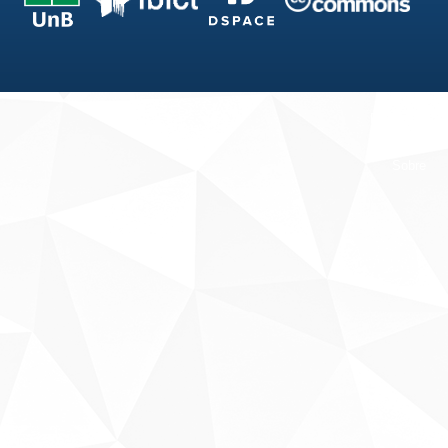
Fale conosco
Sobre