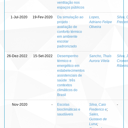
ventilação nos
espaços públicos
1-Jul-2020
19-Fev-2020
Da simulação ao
Lopes,
Silva, 
projeto :
Adriano Felipe
Freder
avaliação de
Oliveira
conforto térmico
em ambiente
escolar
padronizado
26-Dez-2022
15-Set-2022
Desempenho
Sancho, Thaís
Silva, 
térmico e
Aurora Vilela
Crone
energético em
Ribeir
estabelecimentos
assistenciais de
saúde : três
contextos
climáticos do
Brasil
Nov-2020
-
Escolas
Silva, Caio
-
bioclimáticas e
Frederico e
;
saudáveis
Sales,
Gustavo de
Luna
;