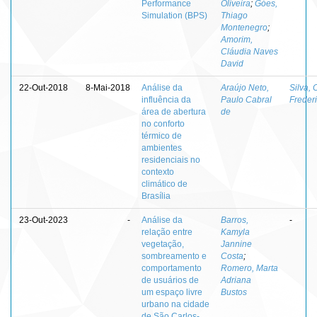
Performance
Oliveira
;
Góes,
Simulation (BPS)
Thiago
Montenegro
;
Amorim,
Cláudia Naves
David
22-Out-2018
8-Mai-2018
Análise da
Araújo Neto,
Silva, 
influência da
Paulo Cabral
Freder
área de abertura
de
no conforto
térmico de
ambientes
residenciais no
contexto
climático de
Brasília
23-Out-2023
-
Análise da
Barros,
-
relação entre
Kamyla
vegetação,
Jannine
sombreamento e
Costa
;
comportamento
Romero, Marta
de usuários de
Adriana
um espaço livre
Bustos
urbano na cidade
de São Carlos-