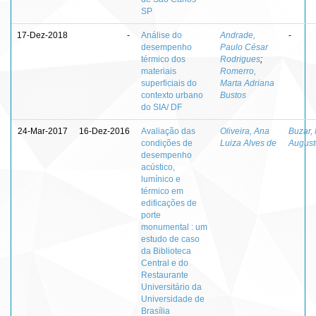
SP
17-Dez-2018
-
Análise do
Andrade,
-
desempenho
Paulo César
térmico dos
Rodrigues
;
materiais
Romerro,
superficiais do
Marta Adriana
contexto urbano
Bustos
do SIA/ DF
24-Mar-2017
16-Dez-2016
Avaliação das
Oliveira, Ana
Buzar,
condições de
Luiza Alves de
Augus
desempenho
acústico,
lumínico e
térmico em
edificações de
porte
monumental : um
estudo de caso
da Biblioteca
Central e do
Restaurante
Universitário da
Universidade de
Brasília