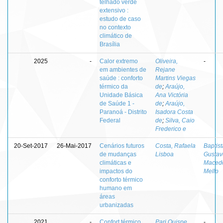
telhado verde
extensivo :
estudo de caso
no contexto
climático de
Brasília
2025
-
Calor extremo
Oliveira,
-
em ambientes de
Rejane
saúde : conforto
Martins Viegas
térmico da
de
;
Araújo,
Unidade Básica
Ana Victória
de Saúde 1 -
de
;
Araújo,
Paranoá - Distrito
Isadora Costa
Federal
de
;
Silva, Caio
Frederico e
20-Set-2017
26-Mai-2017
Cenários futuros
Costa, Rafaela
Baptist
de mudanças
Lisboa
Gustav
climáticas e
Maced
impactos do
Mello
conforto térmico
humano em
áreas
urbanizadas
2021
-
Confort térmico
Pari Quispe,
-