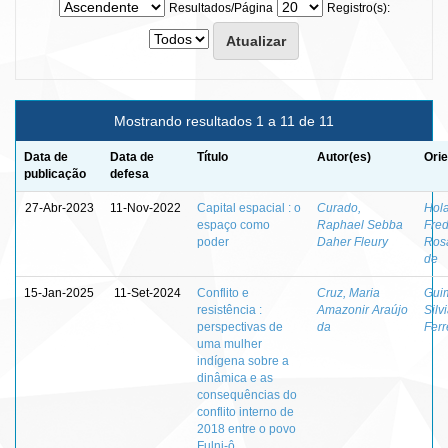
Resultados/Página
Registro(s):
Mostrando resultados 1 a 11 de 11
Data de
Data de
Título
Autor(es)
Orie
publicação
defesa
27-Abr-2023
11-Nov-2022
Capital espacial : o
Curado,
Hol
espaço como
Raphael Sebba
Fred
poder
Daher Fleury
Ros
de
15-Jan-2025
11-Set-2024
Conflito e
Cruz, Maria
Gui
resistência :
Amazonir Araújo
Silv
perspectivas de
da
Ferr
uma mulher
indígena sobre a
dinâmica e as
consequências do
conflito interno de
2018 entre o povo
Fulni-ô