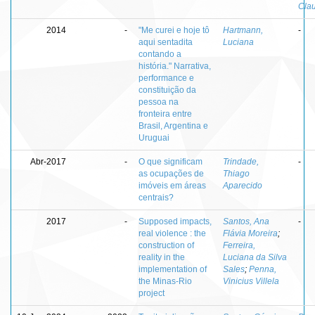
Cla
2014
-
"Me curei e hoje tô
Hartmann,
-
aqui sentadita
Luciana
contando a
história." Narrativa,
performance e
constituição da
pessoa na
fronteira entre
Brasil, Argentina e
Uruguai
Abr-2017
-
O que significam
Trindade,
-
as ocupações de
Thiago
imóveis em áreas
Aparecido
centrais?
2017
-
Supposed impacts,
Santos, Ana
-
real violence : the
Flávia Moreira
;
construction of
Ferreira,
reality in the
Luciana da Silva
implementation of
Sales
;
Penna,
the Minas-Rio
Vinicius Villela
project