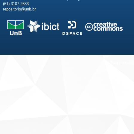
(61) 3107-2683
repositorio@unb.br
Fale conosco
Sobre