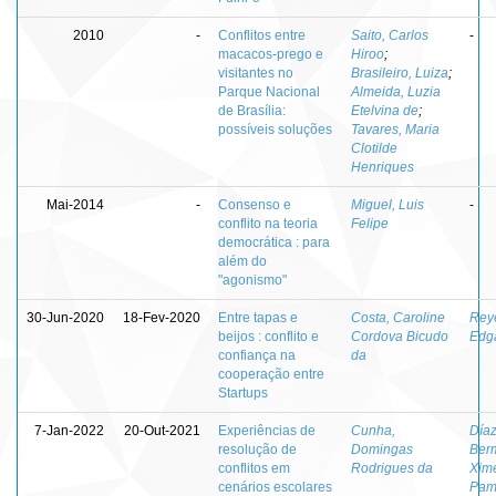
2010
-
Conflitos entre
Saito, Carlos
-
macacos-prego e
Hiroo
;
visitantes no
Brasileiro, Luiza
;
Parque Nacional
Almeida, Luzia
de Brasília:
Etelvina de
;
possíveis soluções
Tavares, Maria
Clotilde
Henriques
Mai-2014
-
Consenso e
Miguel, Luis
-
conflito na teoria
Felipe
democrática : para
além do
"agonismo"
30-Jun-2020
18-Fev-2020
Entre tapas e
Costa, Caroline
Reye
beijos : conflito e
Cordova Bicudo
Edg
confiança na
da
cooperação entre
Startups
7-Jan-2022
20-Out-2021
Experiências de
Cunha,
Día
resolução de
Domingas
Ber
conflitos em
Rodrigues da
Xim
cenários escolares
Pam