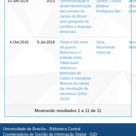
10-Jun-2024
2023
Territorialização e
Santos, Cássia
Beze
desterritorialização
Betânia
Jusc
das escolas no
Rodrigues dos
Eud
campo do Brasil :
uma geografia de
conflitos e disputas
territoriais
4-Out-2016
5-Jul-2016
Trinta e três anos
Silva,
Nun
de guerra :
Maurineide
Walt
Malvinas e o
Alves da
embate entre
intelectuais,
veteranos,
familiares de
caídos e narrativas
fílmicas no campo
da construção de
memórias (1982-
2015)
Mostrando resultados 1 a 11 de 11
Universidade de Brasília - Biblioteca Central
Coordenadoria de Gestão da Informação Digital - GID