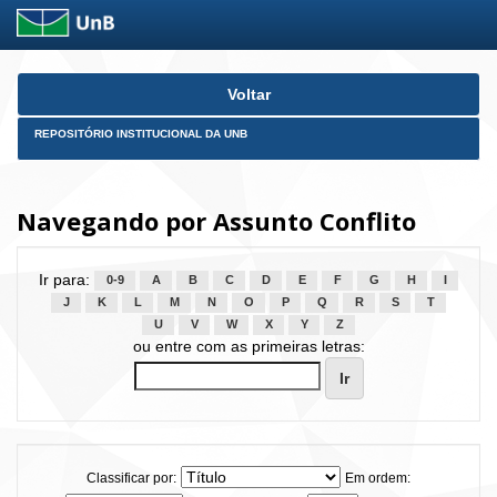
Skip
Voltar
navigation
REPOSITÓRIO INSTITUCIONAL DA UNB
Navegando por Assunto Conflito
Ir para:
0-9
A
B
C
D
E
F
G
H
I
J
K
L
M
N
O
P
Q
R
S
T
U
V
W
X
Y
Z
ou entre com as primeiras letras:
Classificar por:
Em ordem: