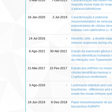
2-Mar-2016
7-Out-2015
Caracterização das bases mo
resposta imune inata do hosp
à paracoccidiomicose
16-Jan-2020
2-Jul-2019
Caracterização e potencial
imunomodulatório de vesícul
extracelulares de células dend
tratadas com catelicidina LL-
14-Jul-2016
-
Dendritic cells : a double-edg
immune responses during ch
6-Ago-2021
30-Abr-2021
Estudo da expressão gênica d
células dendríticas humanas n
da interação com Trypanosom
21-Mai-2017
22-Fev-2017
Estudo dos miRNAs na respo
células dendríticas murinas à
Cryptococcus neoformans
3-Ago-2016
-
Leishmania infantum and Lei
braziliensis : differences and s
evade the innate immune sys
18-Jun-2019
6-Dez-2018
Papel imunomodulador de pol
baculovírus AcMNPV