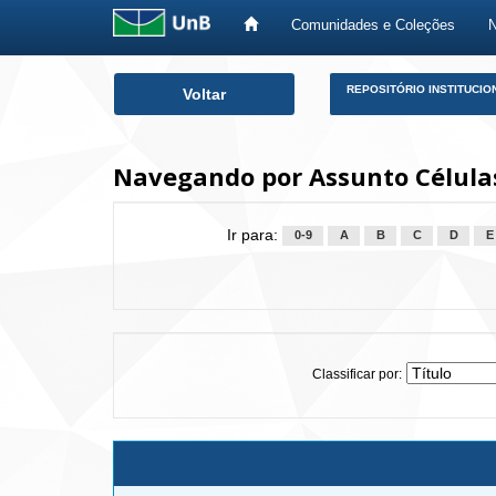
Comunidades e Coleções
Skip
REPOSITÓRIO INSTITUCIO
Voltar
navigation
Navegando por Assunto Células
Ir para:
0-9
A
B
C
D
E
Classificar por: