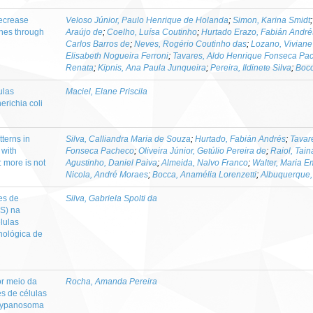
ecrease
Veloso Júnior, Paulo Henrique de Holanda
;
Simon, Karina Smidt
ines through
Araújo de
;
Coelho, Luísa Coutinho
;
Hurtado Erazo, Fabián André
Carlos Barros de
;
Neves, Rogério Coutinho das
;
Lozano, Viviane
Elisabeth Nogueira Ferroni
;
Tavares, Aldo Henrique Fonseca Pa
Renata
;
Kipnis, Ana Paula Junqueira
;
Pereira, Ildinete Silva
;
Bocc
ulas
Maciel, Elane Priscila
richia coli
terns in
Silva, Calliandra Maria de Souza
;
Hurtado, Fabián Andrés
;
Tavar
 with
Fonseca Pacheco
;
Oliveira Júnior, Getúlio Pereira de
;
Raiol, Tain
: more is not
Agustinho, Daniel Paiva
;
Almeida, Nalvo Franco
;
Walter, Maria E
Nicola, André Moraes
;
Bocca, Anamélia Lorenzetti
;
Albuquerque, 
es de
Silva, Gabriela Spolti da
S) na
lulas
nológica de
or meio da
Rocha, Amanda Pereira
s de células
Trypanosoma