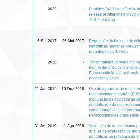
2022
-
Peptides ToAP3 and ToAP4 d
release of inflammatory cytok
TLR-4 blocking
6-Set-2017
26-Mai-2017
Regulação da biologia de cél
dendríticas humanas por Esche
uropatogênica (UPEC)
2020
-
Transcriptional remodeling pat
murine dendritic cells infected
Paracoccidioides brasiliensis 
necessarily better
21-Jan-2019
10-Dez-2018
Uso de agonistas de receptor
reconhecimento padrão (PRR
modulação da atividade de cé
dendríticas e da resposta imu
camundongos infectados com
Paracoccidioides brasiliensis
31-Jan-2019
1-Ago-2018
Validação do transcriptoma p
análise de expressão de gene
dendríticas na presença de 