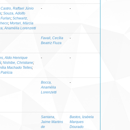
;
Castro, Raffael Júnio
-
-
s
;
Souza, Adolfo
 Furlan
;
Schwartz,
checo
;
Mortari, Márcia
a, Anamélia Lorenzetti
Favali, Cecília
-
Beatriz Fiuza
es, Aldo Henrique
-
-
á
;
Nishibe, Christiane
;
mília Machado Telles
;
Patrícia
Bocca,
-
Anamélia
Lorenzetti
Santana,
Bastos, Izabela
Jaime Martins
Marques
de
Dourado