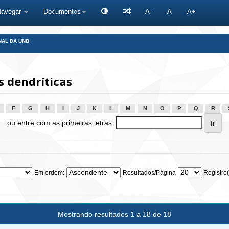
Navegar
Documentos
A-
A
A+
NAL DA UNB
 dendríticas
F
G
H
I
J
K
L
M
N
O
P
Q
R
ou entre com as primeiras letras:
Em ordem:
Resultados/Página
Registro(
Mostrando resultados 1 a 18 de 18