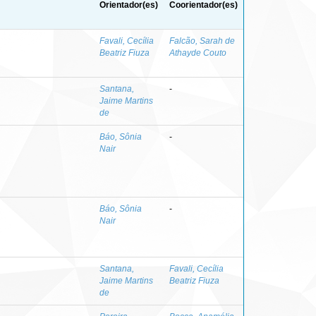
Orientador(es)
Coorientador(es)
Favali, Cecília
Falcão, Sarah de
Beatriz Fiuza
Athayde Couto
Santana,
-
Jaime Martins
de
Báo, Sônia
-
Nair
Báo, Sônia
-
Nair
Santana,
Favali, Cecília
Jaime Martins
Beatriz Fiuza
de