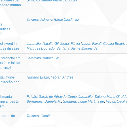
leculares da
Silva, Calliandra Maria de Souza
edeiro murino
Tavares, Adriana Hanai Cieslinski
as
ríticas
37
ed sword in
Jaramillo, Natalia Gil
;
Motta, Flávia Nader
;
Favali, Cecilia Beatriz
agas disease
Marques Dourado
;
Santana, Jaime Martins de
iferencial em
Jaramillo, Natalia Gil
a fase inicial
a cruzi
sta imune
Hurtado Erazo, Fabián Andrés
 infecção por
shmania
Falcão, Sarah de Athayde Couto
;
Jaramillo, Tatiana María Girald
imilarities to
Bernardes, Daniela M.
;
Santana, Jaime Martins de
;
Favali, Cecili
tem
iedros do
Tavares, Camila