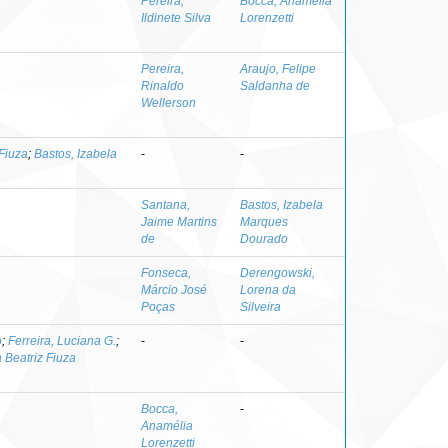
Pereira,
Bocca, Anamélia
Ildinete Silva
Lorenzetti
Pereira,
Araujo, Felipe
Rinaldo
Saldanha de
Wellerson
 Fiuza
;
Bastos, Izabela
-
-
Santana,
Bastos, Izabela
Jaime Martins
Marques
de
Dourado
Fonseca,
Derengowski,
Márcio José
Lorena da
Poças
Silveira
o
;
Ferreira, Luciana G.
;
-
-
a Beatriz Fiuza
Bocca,
-
Anamélia
Lorenzetti