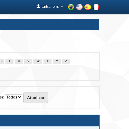
Entrar em:
S
T
U
V
W
X
Y
Z
s):