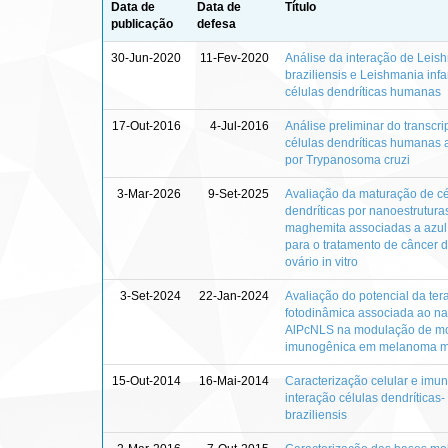
Data de
Data de
Título
publicação
defesa
30-Jun-2020
11-Fev-2020
Análise da interação de Leis
braziliensis e Leishmania in
células dendríticas humanas
17-Out-2016
4-Jul-2016
Análise preliminar do transcr
células dendríticas humanas 
por Trypanosoma cruzi
3-Mar-2026
9-Set-2025
Avaliação da maturação de cé
dendríticas por nanoestrutura
maghemita associadas a azul
para o tratamento de câncer
ovário in vitro
3-Set-2024
22-Jan-2024
Avaliação do potencial da ter
fotodinâmica associada ao n
AlPcNLS na modulação de mor
imunogênica em melanoma mur
15-Out-2014
16-Mai-2014
Caracterização celular e imu
interação células dendríticas
braziliensis