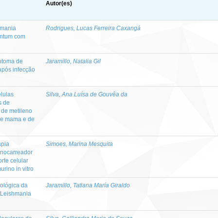
Autor(es)
hmania
Rodrigues, Lucas Ferreira Caxangá
fantum com
iptoma de
Jaramillo, Natalia Gil
após infecção
lulas
Silva, Ana Luísa de Gouvêa da
s de
 de metileno
 de mama e de
apia
Simoes, Marina Mesquita
anocarreador
te celular
ino in vitro
nológica da
Jaramillo, Tatiana María Giraldo
- Leishmania