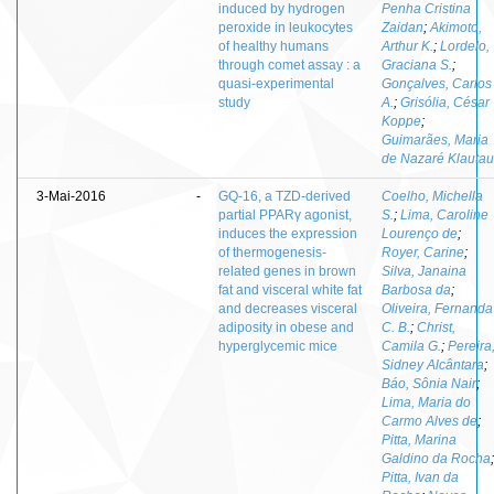
induced by hydrogen
Penha Cristina
peroxide in leukocytes
Zaidan
;
Akimoto,
of healthy humans
Arthur K.
;
Lordelo,
through comet assay : a
Graciana S.
;
quasi-experimental
Gonçalves, Carlos
study
A.
;
Grisólia, César
Koppe
;
Guimarães, Maria
de Nazaré Klautau
3-Mai-2016
-
GQ-16, a TZD-derived
Coelho, Michella
partial PPARγ agonist,
S.
;
Lima, Caroline
induces the expression
Lourenço de
;
of thermogenesis-
Royer, Carine
;
related genes in brown
Silva, Janaina
fat and visceral white fat
Barbosa da
;
and decreases visceral
Oliveira, Fernanda
adiposity in obese and
C. B.
;
Christ,
hyperglycemic mice
Camila G.
;
Pereira
Sidney Alcântara
;
Báo, Sônia Nair
;
Lima, Maria do
Carmo Alves de
;
Pitta, Marina
Galdino da Rocha
;
Pitta, Ivan da