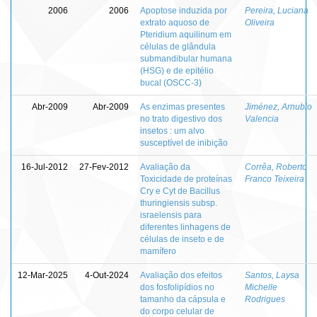
2006
2006
Apoptose induzida por
Pereira, Luciana
extrato aquoso de
Oliveira
Pteridium aquilinum em
células de glândula
submandibular humana
(HSG) e de epitélio
bucal (OSCC-3)
Abr-2009
Abr-2009
As enzimas presentes
Jiménez, Arnubio
no trato digestivo dos
Valencia
insetos : um alvo
susceptível de inibição
16-Jul-2012
27-Fev-2012
Avaliação da
Corrêa, Roberto
Toxicidade de proteínas
Franco Teixeira
Cry e Cyt de Bacillus
thuringiensis subsp.
israelensis para
diferentes linhagens de
células de inseto e de
mamífero
12-Mar-2025
4-Out-2024
Avaliação dos efeitos
Santos, Laysa
dos fosfolipídios no
Michelle
tamanho da cápsula e
Rodrigues
do corpo celular de