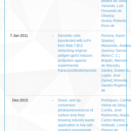
Beatriz da Silva
;
Varanda, Luís
Fernando de
Oliveira
;
Godoy, Roberta
Ferro de
7-Jan-2011
-
Dendritic cells
Ferreira, Karen
transfected with scFv
Spadari
;
from Mab 7.B12
Maranhão, Andrea
mimicking original
Queiroz
;
Garcia,
antigen gp43 induces
Maria C. C.
;
protection against
Brígido, Marcelo
experimental
de Macedo
;
Paracoccidioidomycosis
Santos, Suelen S.
;
Lopes, José
Daniel
;
Almeida,
Sandro Rogério
de
Dez-2015
-
Down- and up-
Rodrigues, Carim
conversion
Vitória da Silva
;
photoluminescence of
Corrêa, José
carbon-dots from
Raimundo
;
Aiube,
brewing industry waste :
Carlos Martins
;
application in live cell-
Andrade, Lorena
imaging experiments
Pereira de
;