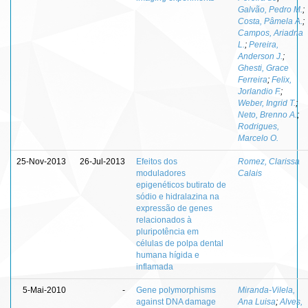
Galvão, Pedro M.
;
Costa, Pâmela A.
;
Campos, Ariadna
L.
;
Pereira,
Anderson J.
;
Ghesti, Grace
Ferreira
;
Felix,
Jorlandio F.
;
Weber, Ingrid T.
;
Neto, Brenno A.
;
Rodrigues,
Marcelo O.
25-Nov-2013
26-Jul-2013
Efeitos dos
Romez, Clarissa
moduladores
Calais
epigenéticos butirato de
sódio e hidralazina na
expressão de genes
relacionados à
pluripotência em
células de polpa dental
humana hígida e
inflamada
5-Mai-2010
-
Gene polymorphisms
Miranda-Vilela,
against DNA damage
Ana Luisa
;
Alves,