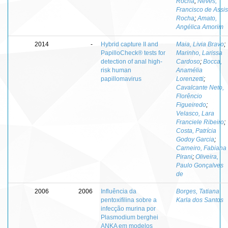
Rocha
;
Neves,
Francisco de Assis
Rocha
;
Amato,
Angélica Amorim
2014
-
Hybrid capture II and
Maia, Livia Bravo
;
PapilloCheck® tests for
Marinho, Larissa
detection of anal high-
Cardoso
;
Bocca,
risk human
Anamélia
papillomavirus
Lorenzetti
;
Cavalcante Neto,
Florêncio
Figueiredo
;
Velasco, Lara
Franciele Ribeiro
;
Costa, Patrícia
Godoy Garcia
;
Carneiro, Fabiana
Pirani
;
Oliveira,
Paulo Gonçalves
de
2006
2006
Influência da
Borges, Tatiana
pentoxifilina sobre a
Karla dos Santos
infecção murina por
Plasmodium berghei
ANKA em modelos