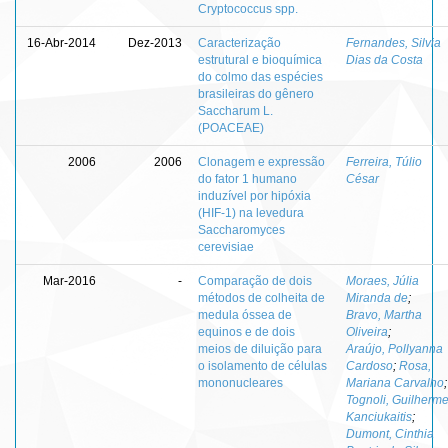
Cryptococcus spp.
16-Abr-2014
Dez-2013
Caracterização
Fernandes, Silvia
estrutural e bioquímica
Dias da Costa
do colmo das espécies
brasileiras do gênero
Saccharum L.
(POACEAE)
2006
2006
Clonagem e expressão
Ferreira, Túlio
do fator 1 humano
César
induzível por hipóxia
(HIF-1) na levedura
Saccharomyces
cerevisiae
Mar-2016
-
Comparação de dois
Moraes, Júlia
métodos de colheita de
Miranda de
;
medula óssea de
Bravo, Martha
equinos e de dois
Oliveira
;
meios de diluição para
Araújo, Pollyanna
o isolamento de células
Cardoso
;
Rosa,
mononucleares
Mariana Carvalho
;
Tognoli, Guilherm
Kanciukaitis
;
Dumont, Cinthia