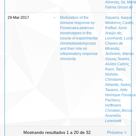
Almeida
;
Sá, Mari
Fatima Grossi de
29-Mar-2017
-
Modulation of the
Siqueira, Isaque
immune response by
Medeiros
;
Castro,
Fonsecaea pedrosoi
Raffael Júnio
morphotypes in the
Araújo de
;
course of experimental
Leonhardt, Luiza
chromoblastomycosis
Chaves de
and their role on
Miranda
;
inflammatory response
Jerônimo, Márcio
chronicity
Sousa
;
Soares,
Aluízio Carlos
;
Raiol, Tainá
;
Nishibe,
Christiane
;
Almeida, Nalvo
;
Tavares, Aldo
Henrique Fonseca
Pacheco
;
Hoffmann,
Christian
;
Bocca,
Anamélia
Lorenzetti
Mostrando resultados 1 a 20 de 32
Próximo >