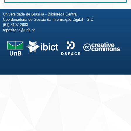
Universidade de Brasília - Biblioteca Central
Coordenadoria de Gestão da Informação Digital - GID
(61) 3107-2683
repositorio@unb.br
Fale conosco
Sobre