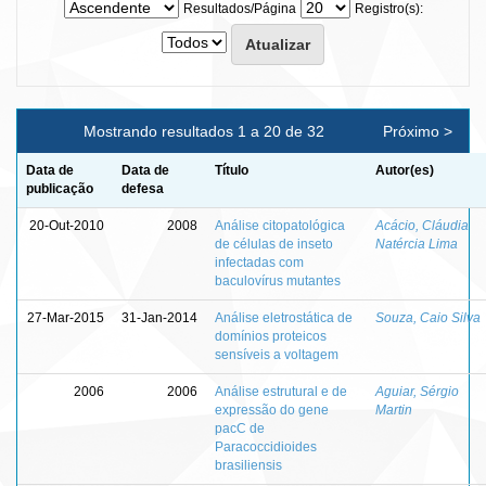
Resultados/Página
Registro(s):
Mostrando resultados 1 a 20 de 32
Próximo >
Data de
Data de
Título
Autor(es)
publicação
defesa
20-Out-2010
2008
Análise citopatológica
Acácio, Cláudia
de células de inseto
Natércia Lima
infectadas com
baculovírus mutantes
27-Mar-2015
31-Jan-2014
Análise eletrostática de
Souza, Caio Silva
domínios proteicos
sensíveis a voltagem
2006
2006
Análise estrutural e de
Aguiar, Sérgio
expressão do gene
Martin
pacC de
Paracoccidioides
brasiliensis