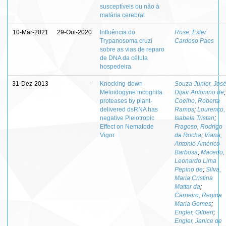
susceptíveis ou não à
malária cerebral
10-Mar-2021
29-Out-2020
Influência do
Rose, Ester
Trypanosoma cruzi
Cardoso Paes
sobre as vias de reparo
de DNA da célula
hospedeira
31-Dez-2013
-
Knocking-down
Souza Júnior, Jos
Meloidogyne incognita
Dijair Antonino de
;
proteases by plant-
Coelho, Roberta
delivered dsRNA has
Ramos
;
Lourenço,
negative Pleiotropic
Isabela Tristan
;
Effect on Nematode
Fragoso, Rodrigo
Vigor
da Rocha
;
Viana,
Antonio Américo
Barbosa
;
Macedo,
Leonardo Lima
Pepino de
;
Silva,
Maria Cristina
Mattar da
;
Carneiro, Regina
Maria Gomes
;
Engler, Gilbert
;
Engler, Janice de