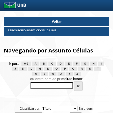
Skip
Voltar
navigation
REPOSITÓRIO INSTITUCIONAL DA UNB
Navegando por Assunto Células
Ir para:
0-9
A
B
C
D
E
F
G
H
I
J
K
L
M
N
O
P
Q
R
S
T
U
V
W
X
Y
Z
ou entre com as primeiras letras:
Classificar por:
Em ordem: