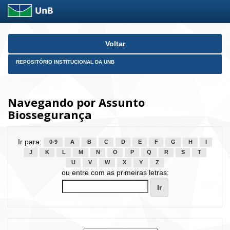
Skip
Voltar
navigation
REPOSITÓRIO INSTITUCIONAL DA UNB
Navegando por Assunto
Biossegurança
Ir para:
0-9
A
B
C
D
E
F
G
H
I
J
K
L
M
N
O
P
Q
R
S
T
U
V
W
X
Y
Z
ou entre com as primeiras letras: