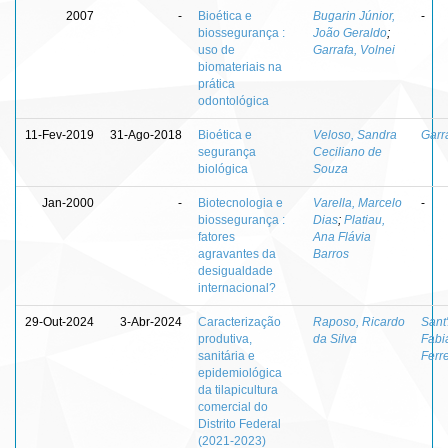
2007
-
Bioética e
Bugarin Júnior,
-
biossegurança :
João Geraldo
;
uso de
Garrafa, Volnei
biomateriais na
prática
odontológica
11-Fev-2019
31-Ago-2018
Bioética e
Veloso, Sandra
Garr
segurança
Ceciliano de
biológica
Souza
Jan-2000
-
Biotecnologia e
Varella, Marcelo
-
biossegurança :
Dias
;
Platiau,
fatores
Ana Flávia
agravantes da
Barros
desigualdade
internacional?
29-Out-2024
3-Abr-2024
Caracterização
Raposo, Ricardo
Sant
produtiva,
da Silva
Fabi
sanitária e
Ferr
epidemiológica
da tilapicultura
comercial do
Distrito Federal
(2021-2023)