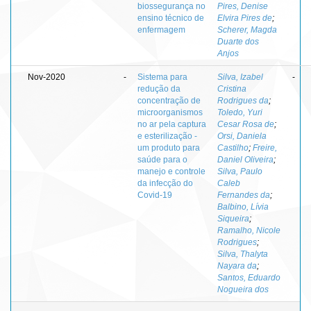
biossegurança no
Pires, Denise
ensino técnico de
Elvira Pires de
;
enfermagem
Scherer, Magda
Duarte dos
Anjos
Nov-2020
-
Sistema para
Silva, Izabel
-
redução da
Cristina
concentração de
Rodrigues da
;
microorganismos
Toledo, Yuri
no ar pela captura
Cesar Rosa de
;
e esterilização -
Orsi, Daniela
um produto para
Castilho
;
Freire,
saúde para o
Daniel Oliveira
;
manejo e controle
Silva, Paulo
da infecção do
Caleb
Covid-19
Fernandes da
;
Balbino, Lívia
Siqueira
;
Ramalho, Nicole
Rodrigues
;
Silva, Thalyta
Nayara da
;
Santos, Eduardo
Nogueira dos