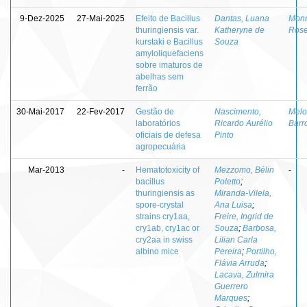
9-Dez-2025
27-Mai-2025
Efeito de Bacillus
Dantas, Luana
Monn
thuringiensis var.
Katheryne de
Ros
kurstaki e Bacillus
Souza
amyloliquefaciens
sobre imaturos de
abelhas sem
ferrão
30-Mai-2017
22-Fev-2017
Gestão de
Nascimento,
Melo
laboratórios
Ricardo Aurélio
Barr
oficiais de defesa
Pinto
agropecuária
Mar-2013
-
Hematotoxicity of
Mezzomo, Bélin
-
bacillus
Poletto
;
thuringiensis as
Miranda-Vilela,
spore-crystal
Ana Luisa
;
strains cry1aa,
Freire, Ingrid de
cry1ab, cry1ac or
Souza
;
Barbosa,
cry2aa in swiss
Lilian Carla
albino mice
Pereira
;
Portilho,
Flávia Arruda
;
Lacava, Zulmira
Guerrero
Marques
;