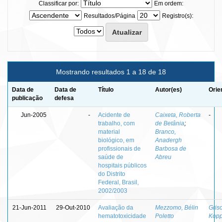
Classificar por:
Em ordem:
Resultados/Página
Registro(s):
Mostrando resultados 1 a 18 de 18
Data de
Data de
Título
Autor(es)
Orie
publicação
defesa
Jun-2005
-
Acidente de
Caixeta, Roberta
-
trabalho, com
de Betânia
;
material
Branco,
biológico, em
Anadergh
profissionais de
Barbosa de
saúde de
Abreu
hospitais públicos
do Distrito
Federal, Brasil,
2002/2003
21-Jun-2011
29-Out-2010
Avaliação da
Mezzomo, Bélin
Griso
hematotoxicidade
Poletto
Kop