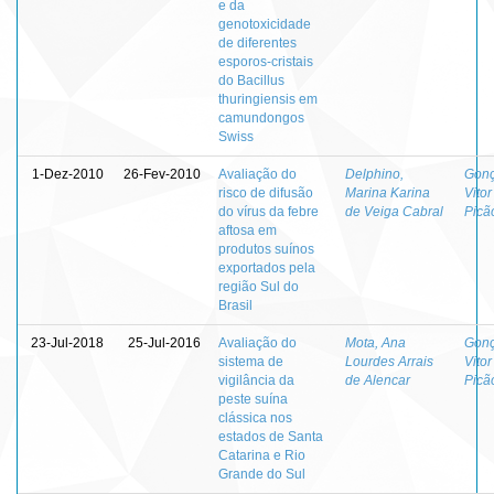
e da
genotoxicidade
de diferentes
esporos-cristais
do Bacillus
thuringiensis em
camundongos
Swiss
1-Dez-2010
26-Fev-2010
Avaliação do
Delphino,
Gonç
risco de difusão
Marina Karina
Vito
do vírus da febre
de Veiga Cabral
Picã
aftosa em
produtos suínos
exportados pela
região Sul do
Brasil
23-Jul-2018
25-Jul-2016
Avaliação do
Mota, Ana
Gonç
sistema de
Lourdes Arrais
Vito
vigilância da
de Alencar
Picã
peste suína
clássica nos
estados de Santa
Catarina e Rio
Grande do Sul