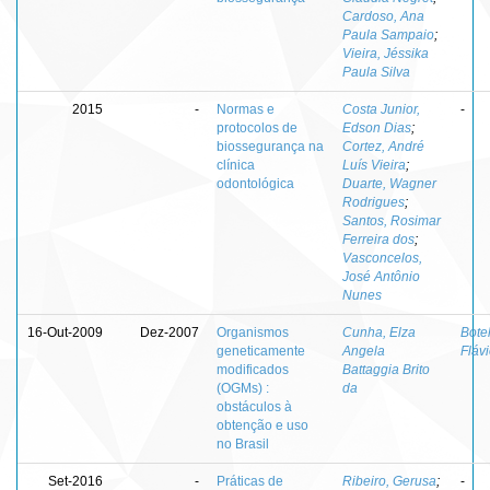
Cardoso, Ana
Paula Sampaio
;
Vieira, Jéssika
Paula Silva
2015
-
Normas e
Costa Junior,
-
protocolos de
Edson Dias
;
biossegurança na
Cortez, André
clínica
Luís Vieira
;
odontológica
Duarte, Wagner
Rodrigues
;
Santos, Rosimar
Ferreira dos
;
Vasconcelos,
José Antônio
Nunes
16-Out-2009
Dez-2007
Organismos
Cunha, Elza
Botel
geneticamente
Angela
Fláv
modificados
Battaggia Brito
(OGMs) :
da
obstáculos à
obtenção e uso
no Brasil
Set-2016
-
Práticas de
Ribeiro, Gerusa
;
-