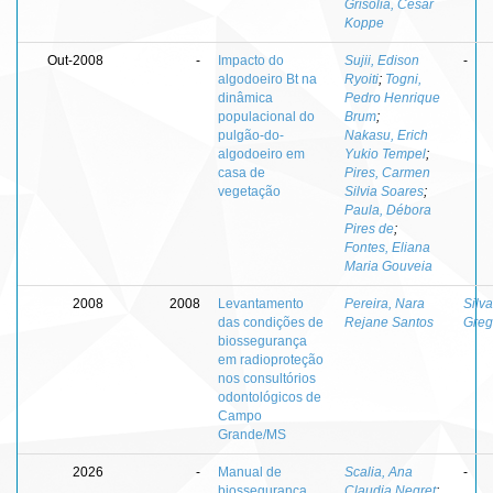
Grisolia, Cesar
Koppe
Out-2008
-
Impacto do
Sujii, Edison
-
algodoeiro Bt na
Ryoiti
;
Togni,
dinâmica
Pedro Henrique
populacional do
Brum
;
pulgão-do-
Nakasu, Erich
algodoeiro em
Yukio Tempel
;
casa de
Pires, Carmen
vegetação
Silvia Soares
;
Paula, Débora
Pires de
;
Fontes, Eliana
Maria Gouveia
2008
2008
Levantamento
Pereira, Nara
Silv
das condições de
Rejane Santos
Greg
biossegurança
em radioproteção
nos consultórios
odontológicos de
Campo
Grande/MS
2026
-
Manual de
Scalia, Ana
-
biossegurança
Claudia Negret
;