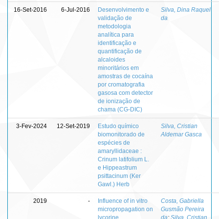
16-Set-2016
6-Jul-2016
Desenvolvimento e
Silva, Dina Raquel
validação de
da
metodologia
analítica para
identificação e
quantificação de
alcaloides
minoritários em
amostras de cocaína
por cromatografia
gasosa com detector
de ionização de
chama (CG-DIC)
3-Fev-2024
12-Set-2019
Estudo químico
Silva, Cristian
biomonitorado de
Aldemar Gasca
espécies de
amaryllidaceae :
Crinum latifolium L.
e Hippeastrum
psittacinum (Ker
Gawl.) Herb
2019
-
Influence of in vitro
Costa, Gabriella
micropropagation on
Gusmão Pereira
lycorine
da
;
Silva, Cristian