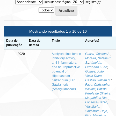
Resultados/Página
Registro(s):
Mostrando resultados 1 a 10 de 10
Data de
Data de
Título
Autor(es)
publicação
defesa
2020
-
Acetylcholinesterase
Gasca, Cristian A.
;
inhibitory activity,
Moreira, Natalia C.
anti-inflammatory,
S.
;
Almeida,
and neuroprotective
Fernanda C. de
;
potential of
Gomes, João
Hippeastrum
Victor Dutra
;
psittacinum (Ker
Castillo, Willian O.
;
Gawl.) herb
Fagg, Christopher
(Amaryllidaceae)
William
;
Batista,
Pérola de Oliveira
Magalhães Dias
;
Fonseca-Bazzo,
Yris Maria
;
Sakamoto-Hojo,
Elza
;
Medeiros,