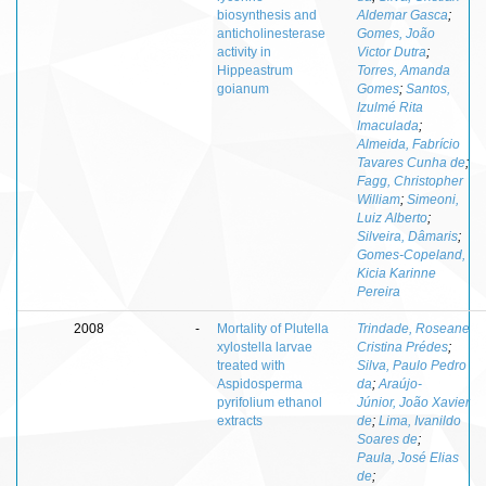
biosynthesis and
Aldemar Gasca
;
anticholinesterase
Gomes, João
activity in
Victor Dutra
;
Hippeastrum
Torres, Amanda
goianum
Gomes
;
Santos,
Izulmé Rita
Imaculada
;
Almeida, Fabrício
Tavares Cunha de
;
Fagg, Christopher
William
;
Simeoni,
Luiz Alberto
;
Silveira, Dâmaris
;
Gomes-Copeland,
Kicia Karinne
Pereira
2008
-
Mortality of Plutella
Trindade, Roseane
xylostella larvae
Cristina Prédes
;
treated with
Silva, Paulo Pedro
Aspidosperma
da
;
Araújo-
pyrifolium ethanol
Júnior, João Xavier
extracts
de
;
Lima, Ivanildo
Soares de
;
Paula, José Elias
de
;