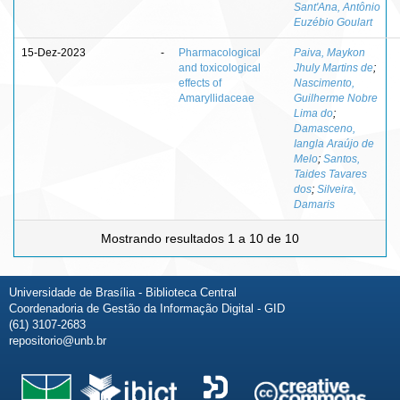
Sant'Ana, Antônio
Euzébio Goulart
15-Dez-2023
-
Pharmacological
Paiva, Maykon
and toxicological
Jhuly Martins de
;
effects of
Nascimento,
Amaryllidaceae
Guilherme Nobre
Lima do
;
Damasceno,
Iangla Araújo de
Melo
;
Santos,
Taides Tavares
dos
;
Silveira,
Damaris
Mostrando resultados 1 a 10 de 10
Universidade de Brasília - Biblioteca Central
Coordenadoria de Gestão da Informação Digital - GID
(61) 3107-2683
repositorio@unb.br