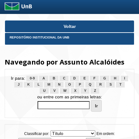
Skip
Voltar
navigation
REPOSITÓRIO INSTITUCIONAL DA UNB
Navegando por Assunto Alcalóides
Ir para:
0-9
A
B
C
D
E
F
G
H
I
J
K
L
M
N
O
P
Q
R
S
T
U
V
W
X
Y
Z
ou entre com as primeiras letras:
Classificar por:
Em ordem: