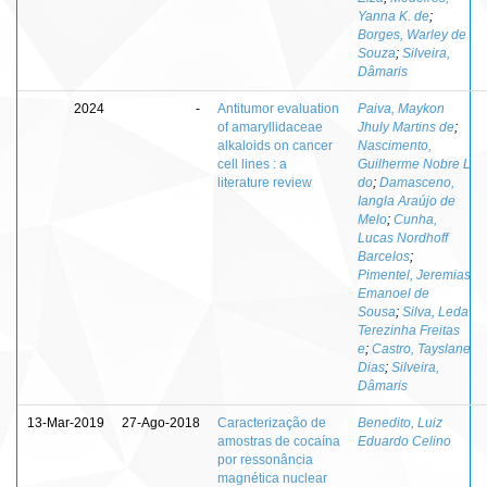
Yanna K. de
;
Borges, Warley de
Souza
;
Silveira,
Dâmaris
2024
-
Antitumor evaluation
Paiva, Maykon
of amaryllidaceae
Jhuly Martins de
;
alkaloids on cancer
Nascimento,
cell lines : a
Guilherme Nobre L
literature review
do
;
Damasceno,
Iangla Araújo de
Melo
;
Cunha,
Lucas Nordhoff
Barcelos
;
Pimentel, Jeremias
Emanoel de
Sousa
;
Silva, Leda
Terezinha Freitas
e
;
Castro, Tayslane
Dias
;
Silveira,
Dâmaris
13-Mar-2019
27-Ago-2018
Caracterização de
Benedito, Luiz
amostras de cocaína
Eduardo Celino
por ressonância
magnética nuclear