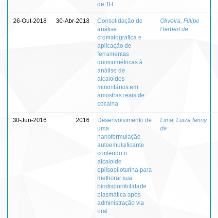
de 1H
26-Out-2018
30-Abr-2018
Consolidação de
Oliveira, Fillipe
análise
Herbert de
cromatográfica e
aplicação de
ferramentas
quimiométricas à
análise de
alcaloides
minoritários em
amostras reais de
cocaína
30-Jun-2016
2016
Desenvolvimento de
Lima, Luiza Ianny
uma
de
nanoformulação
autoemulsificante
contendo o
alcaloide
epiisopiloturina para
melhorar sua
biodisponibilidade
plasmática após
administração via
oral