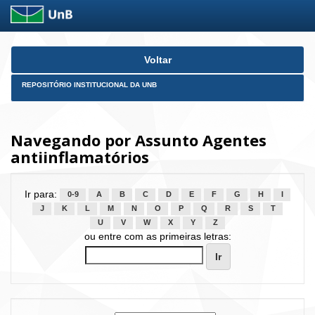
Skip
Voltar
navigation
REPOSITÓRIO INSTITUCIONAL DA UNB
Navegando por Assunto Agentes
antiinflamatórios
Ir para:
0-9
A
B
C
D
E
F
G
H
I
J
K
L
M
N
O
P
Q
R
S
T
U
V
W
X
Y
Z
ou entre com as primeiras letras: