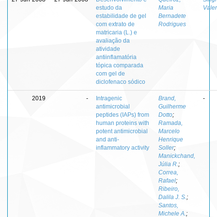
estudo da
Maria
Vale
estabilidade de gel
Bernadete
com extrato de
Rodrigues
matricaria (L.) e
avaliação da
atividade
antiinflamatória
tópica comparada
com gel de
diclofenaco sódico
2019
-
Intragenic
Brand,
-
antimicrobial
Guilherme
peptides (IAPs) from
Dotto
;
human proteins with
Ramada,
potent antimicrobial
Marcelo
and anti-
Henrique
inflammatory activity
Soller
;
Manickchand,
Júlia R.
;
Correa,
Rafael
;
Ribeiro,
Dalila J. S.
;
Santos,
Michele A.
;