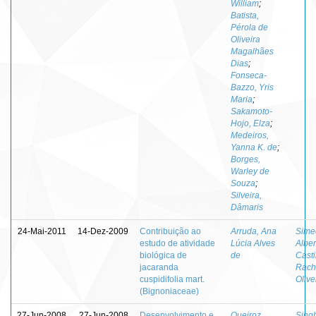
William
;
Batista,
Pérola de
Oliveira
Magalhães
Dias
;
Fonseca-
Bazzo, Yris
Maria
;
Sakamoto-
Hojo, Elza
;
Medeiros,
Yanna K. de
;
Borges,
Warley de
Souza
;
Silveira,
Dâmaris
24-Mai-2011
14-Dez-2009
Contribuição ao
Arruda, Ana
Simeo
estudo de atividade
Lúcia Alves
Alber
biológica de
de
Casti
jacaranda
Rach
cuspidifolia mart.
Olive
(Bignoniaceae)
27-Jun-2008
27-Jun-2008
Desenvolvimento e
Queiroz,
Sing