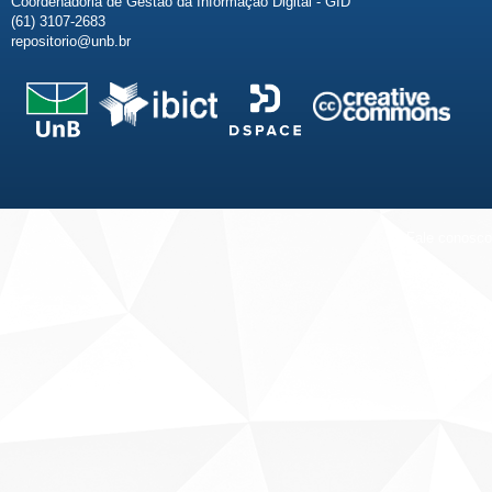
Coordenadoria de Gestão da Informação Digital - GID
(61) 3107-2683
repositorio@unb.br
Fale conosco
Sobre