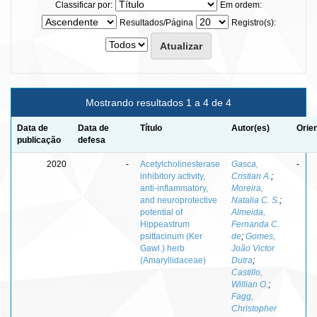
Classificar por:
Em ordem:
Resultados/Página
Registro(s):
Mostrando resultados 1 a 4 de 4
Data de
Data de
Título
Autor(es)
Orie
publicação
defesa
2020
-
Acetylcholinesterase
Gasca,
-
inhibitory activity,
Cristian A.
;
anti-inflammatory,
Moreira,
and neuroprotective
Natalia C. S.
;
potential of
Almeida,
Hippeastrum
Fernanda C.
psittacinum (Ker
de
;
Gomes,
Gawl.) herb
João Victor
(Amaryllidaceae)
Dutra
;
Castillo,
Willian O.
;
Fagg,
Christopher