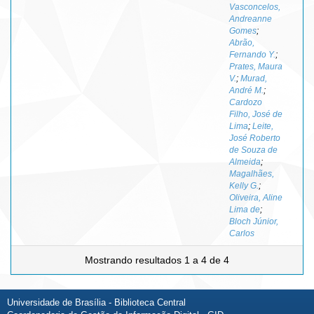
Vasconcelos,
Andreanne
Gomes
;
Abrão,
Fernando Y.
;
Prates, Maura
V.
;
Murad,
André M.
;
Cardozo
Filho, José de
Lima
;
Leite,
José Roberto
de Souza de
Almeida
;
Magalhães,
Kelly G.
;
Oliveira, Aline
Lima de
;
Bloch Júnior,
Carlos
Mostrando resultados 1 a 4 de 4
Universidade de Brasília - Biblioteca Central