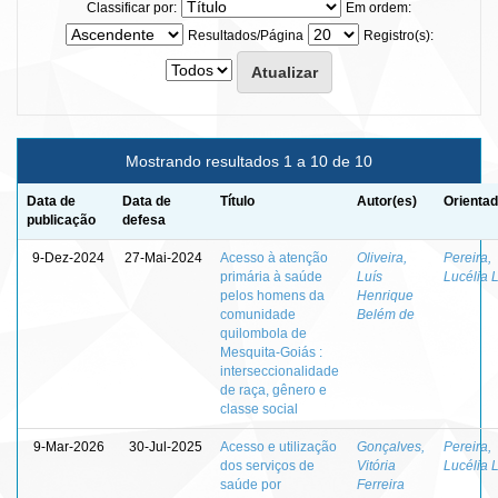
Classificar por:
Em ordem:
Resultados/Página
Registro(s):
Mostrando resultados 1 a 10 de 10
Data de
Data de
Título
Autor(es)
Orientad
publicação
defesa
9-Dez-2024
27-Mai-2024
Acesso à atenção
Oliveira,
Pereira,
primária à saúde
Luís
Lucélia 
pelos homens da
Henrique
comunidade
Belém de
quilombola de
Mesquita-Goiás :
interseccionalidade
de raça, gênero e
classe social
9-Mar-2026
30-Jul-2025
Acesso e utilização
Gonçalves,
Pereira,
dos serviços de
Vitória
Lucélia 
saúde por
Ferreira