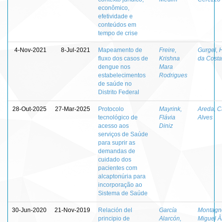
econômico,
efetividade e
conteúdos em
tempo de crise
4-Nov-2021
8-Jul-2021
Mapeamento de
Freire,
Gurgel, 
fluxo dos casos de
Krishna
da Costa
dengue nos
Mara
estabelecimentos
Rodrigues
de saúde no
Distrito Federal
28-Out-2025
27-Mar-2025
Protocolo
Mayrink,
Areda, C
tecnológico de
Flávia
Alves
acesso aos
Diniz
serviços de Saúde
para suprir as
demandas de
cuidado dos
pacientes com
alcaptonúria para
incorporação ao
Sistema de Saúde
30-Jun-2020
21-Nov-2019
Relación del
García
Montagne
principio de
Alarcón,
Miguel Â