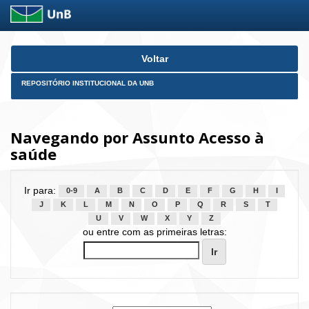
Skip
Voltar
navigation
REPOSITÓRIO INSTITUCIONAL DA UNB
Navegando por Assunto Acesso à
saúde
Ir para:
0-9
A
B
C
D
E
F
G
H
I
J
K
L
M
N
O
P
Q
R
S
T
U
V
W
X
Y
Z
ou entre com as primeiras letras: