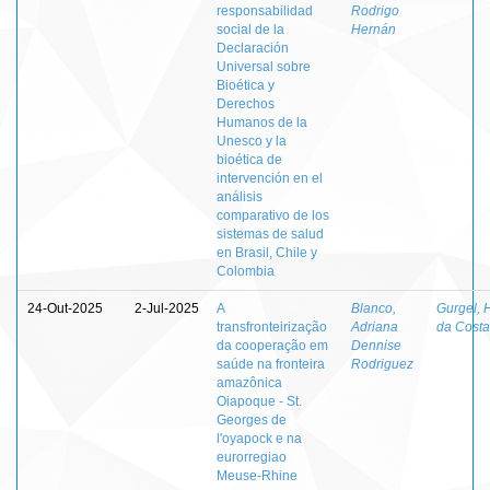
responsabilidad
Rodrigo
social de la
Hernán
Declaración
Universal sobre
Bioética y
Derechos
Humanos de la
Unesco y la
bioética de
intervención en el
análisis
comparativo de los
sistemas de salud
en Brasil, Chile y
Colombia
24-Out-2025
2-Jul-2025
A
Blanco,
Gurgel, 
transfronteirização
Adriana
da Costa
da cooperação em
Dennise
saúde na fronteira
Rodriguez
amazônica
Oiapoque - St.
Georges de
l'oyapock e na
eurorregiao
Meuse-Rhine