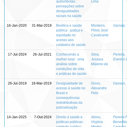
quilombolas :
Lima
percepções sobre
desigualdades
raciais na saúde
16-Jan-2020
31-Mai-2019
Bioética e saúde
Monteiro,
Garrafa,
pública : justiça e
Plínio José
equidade no
Cavalcante
acesso aos
cuidados de saúde
17-Jul-2024
26-Jul-2021
Conhecendo a
Silva,
Pereira,
mulher rural : uma
Jussara
Everton 
análise sobre
Máximo da
condições de vida
e práticas de saúde
26-Jul-2019
18-Mar-2019
Desigualdade de
Gross,
Gassen, 
acesso à saúde no
Alexandre
Brasil e
Felix
consequências
redistributivas da
judicialização
14-Jan-2025
7-Out-2024
Direito à saúde e
Abreu,
Pereira F
políticas públicas :
Virgínia
Benedito
contexto jurídico,
Medim
Cerezzo