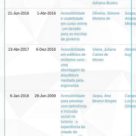
Adriana Bustos
21-Jun-2016
1-Abr-2016
Acessibilidade
Oliveira, Simone
Souza
e usabilidade
Moreira de
Amara
em curso online
Miran
: um desafio
para as escolas
de governo
13-Abr-2017
6-Dez-2016
Acessibilidade
Vieira, Juliane
Abrahã
em edifícios de
Calvet de
Issy
múltiplos usos :
Morais
uma
abordagem da
arquitetura
mediada pela
ergonomia
6-Jan-2016
29-Jun-2009
Acessibilidade
Serpa, Ana
Campo
para pessoas
Beatriz Borges
Lúcio 
com deficiência
Oliveir
e inclusão
social no
turismo : a
experiência da
cidade de