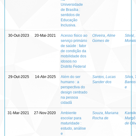
Universidade
de Brasília :
sentidos de
Educação
Inclusiva.
30-Out-2023
20-Mai-2021
Acesso físico ao
Oliveira, Aline
Stival,
serviço primário
Gomes de
Morat
de saúde : fator
de condição da
mobilidade dos
idosos no
Distrito Federal
29-Out-2025
14-Abr-2025
Além do ser
Santos, Lucas
Silva,
humano : a
Sander dos
Barros
perspectiva do
e
design centrado
na pessoa
cidadã
31-Mar-2021
27-Nov-2020
Ambiente
Souza, Mariana
Karnik
escolar para
Rocha de
Margô
maturidade :
de Oli
estudo, análise
e