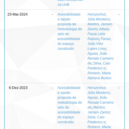
na UnB
23-Mai-2024
-
Acessibilidade
Herszenhut,
-
e saúde :
Júlia Monteiro
;
proposta de
Martins, Jansen
metodologia de
Zanini
;
Albala,
selo de
Paula Lelis
acessibilidade
Rabelo
;
Farias,
do espaço
João Vitor
construído
Lopes Lima
;
Aguiar, João
Renato Carneiro
de
;
Silva, Caio
Frederico e
;
Romero, Marta
Adriana Bustos
6-Dez-2023
-
Acessibilidade
Herszenhut,
-
e saúde :
Júlia Monteiro
;
proposta de
Aguiar, João
metodologia de
Renato Carneiro
selo de
de
;
Martins,
acessibilidade
Jansen Zanini
;
do espaço
Silva, Caio
construído
Frederico e
;
Romero, Marta