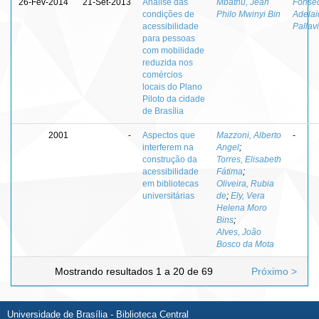
26-Fev-2014
21-Set-2013
Análise das
Mbathu, Jean
Fonse
condições de
Philo Mwinyi Bin
Adelai
acessibilidade
Pallavi
para pessoas
com mobilidade
reduzida nos
comércios
locais do Plano
Piloto da cidade
de Brasília
2001
-
Aspectos que
Mazzoni, Alberto
-
interferem na
Angel
;
construção da
Torres, Elisabeth
acessibilidade
Fátima
;
em bibliotecas
Oliveira, Rubia
universitárias
de
;
Ely, Vera
Helena Moro
Bins
;
Alves, João
Bosco da Mota
Mostrando resultados 1 a 20 de 69
Próximo >
Universidade de Brasília - Biblioteca Central