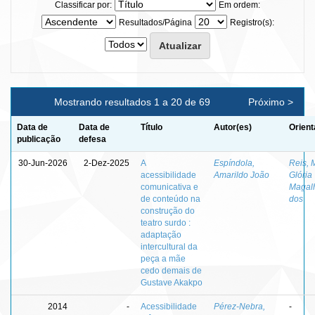
Classificar por:
Em ordem:
Resultados/Página
Registro(s):
Mostrando resultados 1 a 20 de 69
Próximo >
Data de
Data de
Título
Autor(es)
Orient
publicação
defesa
30-Jun-2026
2-Dez-2025
A
Espíndola,
Reis, 
acessibilidade
Amarildo João
Glória
comunicativa e
Magal
de conteúdo na
dos
construção do
teatro surdo :
adaptação
intercultural da
peça a mãe
cedo demais de
Gustave Akakpo
2014
-
Acessibilidade
Pérez-Nebra,
-