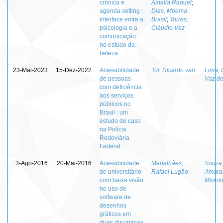
crônica e
Amalia Raquel
;
agenda setting :
Dias, Moema
interface entre a
Brasil
;
Torres,
psicologia e a
Cláudio Vaz
comunicação
no estudo da
beleza
23-Mai-2023
15-Dez-2022
Acessibilidade
Tol, Ricardo van
Lima, 
de pessoas
Vaz d
com deficiência
aos serviços
públicos no
Brasil : um
estudo de caso
na Polícia
Rodoviária
Federal
3-Ago-2016
20-Mai-2016
Acessibilidade
Magalhães,
Souza
de universitário
Rafael Lugão
Amara
com baixa visão
Miran
no uso de
software de
desenhos
gráficos em
duas disciplinas