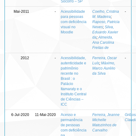
Socorro – SP
Mai-2011
-
Acessibilidade
Coelho, Cristina
-
para pessoas
M. Madeira
;
com deficiência
Raposo, Patricia
visual no
Neves
;
Silva,
Moodle
Eduardo Xavier
da
;
Almeida,
Ana Carolina
Freitas de
2012
-
Acessibilidade,
Ferreira, Oscar
-
autenticidade e
Luís
;
Máximo,
patrimônio
Marco Aurélio
recente no
da Silva
Brasil : o
Palácio
Itamaraty e o
Instituto Central
de Ciências –
ICC
6-Jul-2020
11-Mai-2020
Acesso e
Ferreira, Jeanne
Gribos
permanência
Michelle
Claudi
de pessoas
Matozinhos de
com deficiência
Carvalho
na