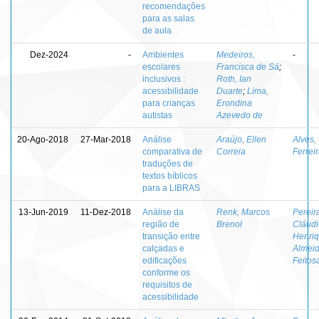
recomendações
para as salas
de aula
Dez-2024
-
Ambientes
Medeiros,
-
escolares
Francisca de Sá
;
inclusivos :
Roth, Ian
acessibilidade
Duarte
;
Lima,
para crianças
Erondina
autistas
Azevedo de
20-Ago-2018
27-Mar-2018
Análise
Araújo, Ellen
Alves,
comparativa de
Correia
Ferrei
traduções de
textos bíblicos
para a LIBRAS
13-Jun-2019
11-Dez-2018
Análise da
Renk, Marcos
Pereir
região de
Brenol
Cláudi
transição entre
Henri
calçadas e
Almei
edificações
Feitos
conforme os
requisitos de
acessibilidade