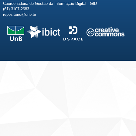
Coordenadoria de Gestão da Informação Digital - GID
(61) 3107-2683
repositorio@unb.br
Fale conosco
Sobre