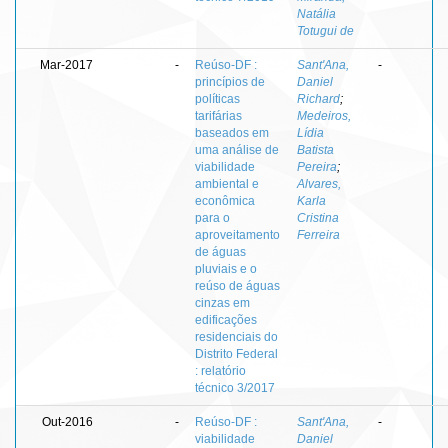
Natália
Totugui de
Mar-2017
-
Reúso-DF :
Sant'Ana,
-
princípios de
Daniel
políticas
Richard
;
tarifárias
Medeiros,
baseados em
Lídia
uma análise de
Batista
viabilidade
Pereira
;
ambiental e
Alvares,
econômica
Karla
para o
Cristina
aproveitamento
Ferreira
de águas
pluviais e o
reúso de águas
cinzas em
edificações
residenciais do
Distrito Federal
: relatório
técnico 3/2017
Out-2016
-
Reúso-DF :
Sant'Ana,
-
viabilidade
Daniel