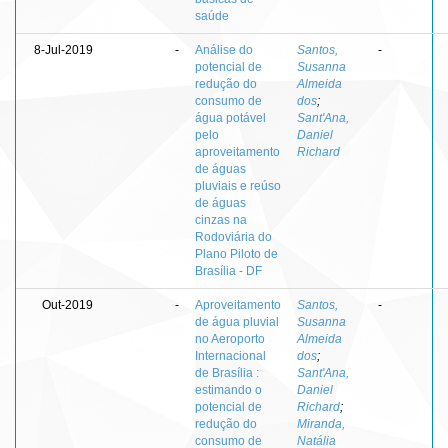
saúde
8-Jul-2019
-
Análise do
Santos,
-
potencial de
Susanna
redução do
Almeida
consumo de
dos
;
água potável
Sant'Ana,
pelo
Daniel
aproveitamento
Richard
de águas
pluviais e reúso
de águas
cinzas na
Rodoviária do
Plano Piloto de
Brasília - DF
Out-2019
-
Aproveitamento
Santos,
-
de água pluvial
Susanna
no Aeroporto
Almeida
Internacional
dos
;
de Brasília :
Sant'Ana,
estimando o
Daniel
potencial de
Richard
;
redução do
Miranda,
consumo de
Natália