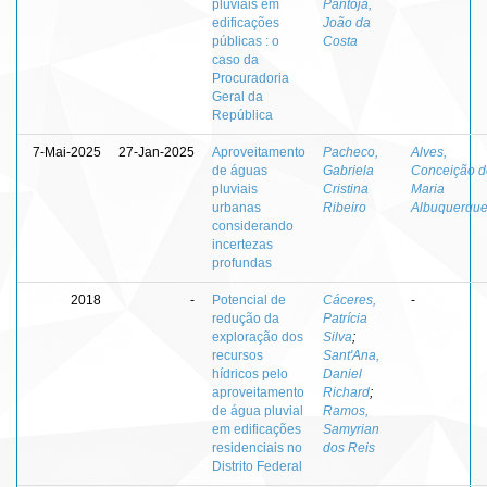
pluviais em
Pantoja,
edificações
João da
públicas : o
Costa
caso da
Procuradoria
Geral da
República
7-Mai-2025
27-Jan-2025
Aproveitamento
Pacheco,
Alves,
de águas
Gabriela
Conceição d
pluviais
Cristina
Maria
urbanas
Ribeiro
Albuquerqu
considerando
incertezas
profundas
2018
-
Potencial de
Cáceres,
-
redução da
Patrícia
exploração dos
Silva
;
recursos
Sant'Ana,
hídricos pelo
Daniel
aproveitamento
Richard
;
de água pluvial
Ramos,
em edificações
Samyrian
residenciais no
dos Reis
Distrito Federal