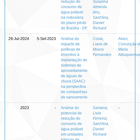
redução do
Susanna
consumo de
Almeida
água potável
dos
;
na rodoviária
Sant'Ana,
do plano piloto
Daniel
de Brasília - DF
Richard
29-Jul-2024
5-Set-2023
Análise do
Costa,
Alves,
impacto de
Liane de
Conceição d
políticas de
Moura
Maria
incentivo à
Fernandes
Albuquerqu
implantação de
sistemas de
aproveitamento
de águas de
chuva (SAAC)
na perspectiva
de companhias
de saneamento
2023
-
Análise do
Santana,
-
potencial de
Livia
redução do
Ferreira
;
consumo de
Sant'Ana,
água potável
Daniel
em unidades
Richard
básicas de