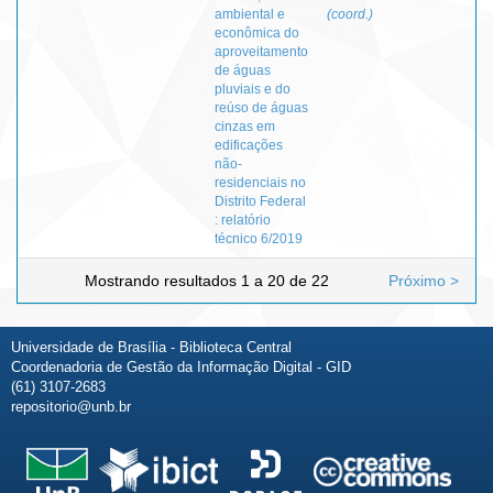
ambiental e
(coord.)
econômica do
aproveitamento
de águas
pluviais e do
reúso de águas
cinzas em
edificações
não-
residenciais no
Distrito Federal
: relatório
técnico 6/2019
Mostrando resultados 1 a 20 de 22
Próximo >
Universidade de Brasília - Biblioteca Central
Coordenadoria de Gestão da Informação Digital - GID
(61) 3107-2683
repositorio@unb.br