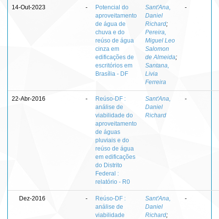
14-Out-2023
-
Potencial do
Sant'Ana,
-
aproveitamento
Daniel
de água de
Richard
;
chuva e do
Pereira,
reúso de água
Miguel Leo
cinza em
Salomon
edificações de
de Almeida
;
escritórios em
Santana,
Brasília - DF
Livia
Ferreira
22-Abr-2016
-
Reúso-DF :
Sant'Ana,
-
análise de
Daniel
viabilidade do
Richard
aproveitamento
de águas
pluviais e do
reúso de água
em edificações
do Distrito
Federal :
relatório - R0
Dez-2016
-
Reúso-DF :
Sant'Ana,
-
análise de
Daniel
viabilidade
Richard
;