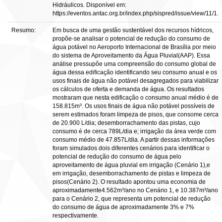
Hidráulicos. Disponível em:
https://eventos.antac.org.br/index.php/sispred/issue/view/11/1.
Resumo:
Em busca de uma gestão sustentável dos recursos hídricos,
propõe-se analisar o potencial de redução do consumo de
água potável no Aeroporto Internacional de Brasília por meio
do sistema de Aproveitamento da Água Pluvial(AAP). Essa
análise pressupõe uma compreensão do consumo global de
água dessa edificação identificando seu consumo anual e os
usos finais de água não potável desagregados para viabilizar
os cálculos de oferta e demanda de água. Os resultados
mostraram que nesta edificação o consumo anual médio é de
158.815m³. Os usos finais de água não potável possíveis de
serem estimados foram limpeza de pisos, que consome cerca
de 20.900 L/dia; desemborrachamento das pistas, cujo
consumo é de cerca 789L/dia e; irrigação da área verde com
consumo médio de 47.857L/dia. A partir dessas informações
foram simulados dois diferentes cenários para identificar o
potencial de redução do consumo de água pelo
aproveitamento de água pluvial em irrigação (Cenário 1),e
em irrigação, desemborrachamento de pistas e limpeza de
pisos(Cenário 2). O resultado apontou uma economia de
aproximadamente4.562m³/ano no Cenário 1, e 10.387m³/ano
para o Cenário 2, que representa um potencial de redução
do consumo de água de aproximadamente 3% e 7%
respectivamente.