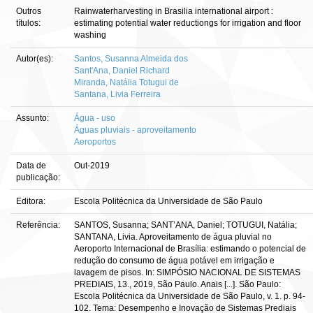
Outros
Rainwaterharvesting in Brasilia international airport :
títulos:
estimating potential water reductiongs for irrigation and floor
washing
Autor(es):
Santos, Susanna Almeida dos
Sant'Ana, Daniel Richard
Miranda, Natália Totugui de
Santana, Livia Ferreira
Assunto:
Água - uso
Águas pluviais - aproveitamento
Aeroportos
Data de
Out-2019
publicação:
Editora:
Escola Politécnica da Universidade de São Paulo
Referência:
SANTOS, Susanna; SANT’ANA, Daniel; TOTUGUI, Natália;
SANTANA, Livia. Aproveitamento de água pluvial no
Aeroporto Internacional de Brasília: estimando o potencial de
redução do consumo de água potável em irrigação e
lavagem de pisos. In: SIMPÓSIO NACIONAL DE SISTEMAS
PREDIAIS, 13., 2019, São Paulo. Anais [...]. São Paulo:
Escola Politécnica da Universidade de São Paulo, v. 1. p. 94-
102. Tema: Desempenho e Inovação de Sistemas Prediais