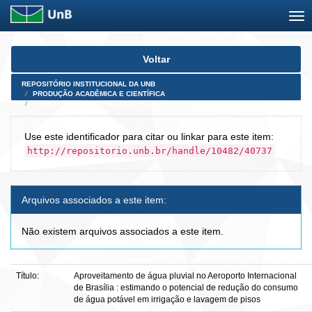
Skip
Voltar
navigation
REPOSITÓRIO INSTITUCIONAL DA UNB
PRODUÇÃO ACADÊMICA E CIENTÍFICA
TRABALHOS APRESENTADOS EM EVENTO
Use este identificador para citar ou linkar para este item:
http://repositorio.unb.br/handle/10482/40737
Arquivos associados a este item:
Não existem arquivos associados a este item.
Título:
Aproveitamento de água pluvial no Aeroporto Internacional
de Brasília : estimando o potencial de redução do consumo
de água potável em irrigação e lavagem de pisos