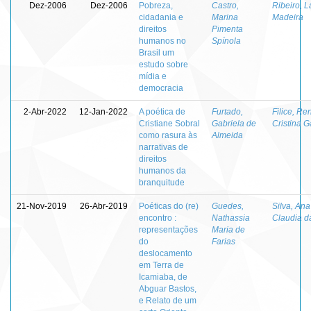
Dez-2006
Dez-2006
Pobreza,
Castro,
Ribeiro, L
cidadania e
Marina
Madeira
direitos
Pimenta
humanos no
Spínola
Brasil um
estudo sobre
mídia e
democracia
2-Abr-2022
12-Jan-2022
A poética de
Furtado,
Filice, Re
Cristiane Sobral
Gabriela de
Cristina G
como rasura às
Almeida
narrativas de
direitos
humanos da
branquitude
21-Nov-2019
26-Abr-2019
Poéticas do (re)
Guedes,
Silva, Ana
encontro :
Nathassia
Claudia d
representações
Maria de
do
Farias
deslocamento
em Terra de
Icamiaba, de
Abguar Bastos,
e Relato de um