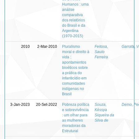
Humanos : uma
análise
comparativa
dos relatórios
do Brasil e da
Argentina
(1970-2015)
2010
2-Mar-2010
Pluralismo
Feitosa,
Garrafa, V
moral e direito à
Saulo
vida :
Ferreira
apontamentos
bioéticos sobre
a prática do
infanticídio em
comunidades
indígenas no
Brasil
3-Jan-2023
20-Set-2022
Pobreza política
Souza,
Demo, Pe
e sobrevivência
Késsya
: um olhar para
Siqueira da
as mulheres
Silva de
moradoras da
Estrutural