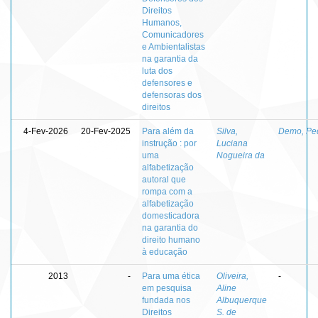
Direitos
Humanos,
Comunicadores
e Ambientalistas
na garantia da
luta dos
defensores e
defensoras dos
direitos
4-Fev-2026
20-Fev-2025
Para além da
Silva,
Demo, Pe
instrução : por
Luciana
uma
Nogueira da
alfabetização
autoral que
rompa com a
alfabetização
domesticadora
na garantia do
direito humano
à educação
2013
-
Para uma ética
Oliveira,
-
em pesquisa
Aline
fundada nos
Albuquerque
Direitos
S. de