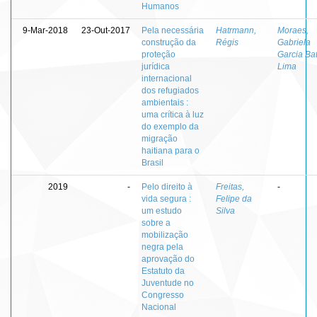
Humanos
9-Mar-2018
23-Out-2017
Pela necessária
Hatrmann,
Moraes,
construção da
Régis
Gabriela
proteção
Garcia Bat
jurídica
Lima
internacional
dos refugiados
ambientais :
uma crítica à luz
do exemplo da
migração
haitiana para o
Brasil
2019
-
Pelo direito à
Freitas,
-
vida segura :
Felipe da
um estudo
Silva
sobre a
mobilização
negra pela
aprovação do
Estatuto da
Juventude no
Congresso
Nacional