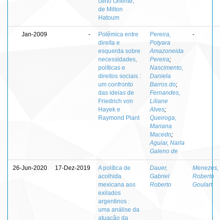
certo Oriente,
de Milton
Hatoum
Jan-2009
-
Polêmica entre
Pereira,
-
direita e
Potyara
esquerda sobre
Amazoneida
necessidades,
Pereira
;
políticas e
Nascimento,
direitos sociais :
Daniela
um confronto
Barros do
;
das ideias de
Fernandes,
Friedrich von
Liliane
Hayek e
Alves
;
Raymond Plant
Queiroga,
Mariana
Macedo
;
Aguiar, Narla
Galeno de
26-Jun-2020
17-Dez-2019
A política de
Dauer,
Menezes,
acolhida
Gabriel
Roberto
mexicana aos
Roberto
Goulart
exilados
argentinos :
uma análise da
atuação da