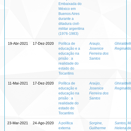
Embaixada do
México em
Buenos Aires
durante a
ditadura civil-
militar argentina
(1976-1983)
19-Abr-2021
17-Dez-2020
Política de
Araujo,
Ghiraldelli
educação e a
Josenice
Reginald
educação na
Ferreira dos
prisão : a
Santos
realidade do
estado do
Tocantins
11-Mai-2021
17-Dez-2020
Política de
Araújo,
Ghiraldelli
educação e
Josenice
Reginald
educação na
Ferreira dos
prisão : a
Santos
realidade do
estado do
Tocantins
23-Mar-2021
24-Ago-2020
A política
Sorgine,
Santos, M
externa
Guilherme
Helena d