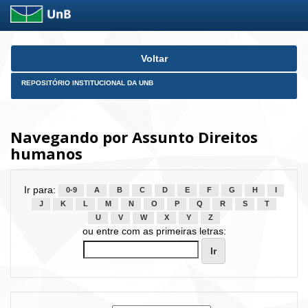
Skip
Voltar
navigation
REPOSITÓRIO INSTITUCIONAL DA UNB
Navegando por Assunto Direitos
humanos
Ir para:
0-9
A
B
C
D
E
F
G
H
I
J
K
L
M
N
O
P
Q
R
S
T
U
V
W
X
Y
Z
ou entre com as primeiras letras: