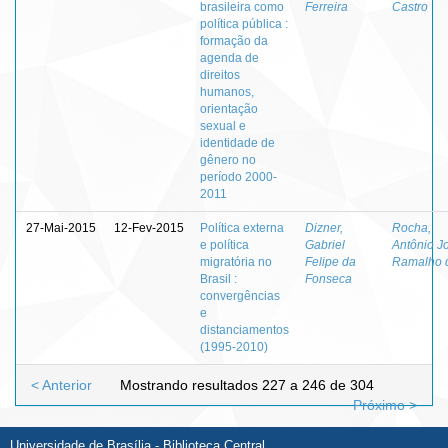
brasileira como
Ferreira
Castro
política pública :
formação da
agenda de
direitos
humanos,
orientação
sexual e
identidade de
gênero no
período 2000-
2011
27-Mai-2015
12-Fev-2015
Política externa
Dizner,
Rocha,
e política
Gabriel
Antônio J
migratória no
Felipe da
Ramalho 
Brasil :
Fonseca
convergências
e
distanciamentos
(1995-2010)
< Anterior
Mostrando resultados 227 a 246 de 304
Próximo >
Universidade de Brasília - Biblioteca Central