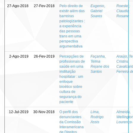
27-Ago-2018
27-Fev-2018
Pelo direito de
Eugenio,
Roesler,
existir além das
Gabriel
Claudia
barreiras
Soares
Rosane
patologizantes :
a experiência
das pessoas
trans em uma
perspectiva
argumentativa
2-Ago-2019
26-Fev-2019
Percepções de
Façanha,
Araújo, T
profissionais de
Telma
Cristina
saúde em uma
Rejane dos
Cavalcant
instituição
Santos
Ferreira d
hospitalar : um
enfoque
bioético sobre
cultura de
segurança do
paciente
12-Jul-2019
30-Nov-2018
O perfil dos
Lima,
Almeida,
denunciantes
Rodrigo
Wellingto
da Comissão
Assis
Lourenço
Interamericana
de Direitos