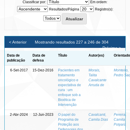
Classificar por:
Em ordem:
Resultados/Página
Registro(s):
< Anterior
Mostrando resultados 227 a 246 de 304
Próximo >
Data de
Data de
Título
Autor(es)
Orientado
publicação
defesa
6-Set-2017
15-Dez-2016
Pacientes em
Morais,
Monteiro,
tratamento
Talita
Pedro Sad
oncológico e
Cavalcante
expectativa de
Arruda de
cura : um
enfoque sob a
Bioética de
Intervenção
2-Abr-2024
12-Jun-2023
O papel do
Cavalcanti,
Pereira,
Programa de
Camila Dias
Camila
Proteção aos
Potyara
Defensores dos