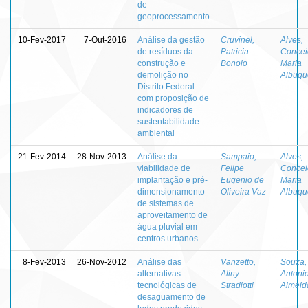
de
geoprocessamento
10-Fev-2017
7-Out-2016
Análise da gestão
Cruvinel,
Alves,
de resíduos da
Patricia
Concei
construção e
Bonolo
Maria
demolição no
Albuqu
Distrito Federal
com proposição de
indicadores de
sustentabilidade
ambiental
21-Fev-2014
28-Nov-2013
Análise da
Sampaio,
Alves,
viabilidade de
Felipe
Concei
implantação e pré-
Eugenio de
Maria
dimensionamento
Oliveira Vaz
Albuqu
de sistemas de
aproveitamento de
água pluvial em
centros urbanos
8-Fev-2013
26-Nov-2012
Análise das
Vanzetto,
Souza,
alternativas
Aliny
Antoni
tecnológicas de
Stradiotti
Almeid
desaguamento de