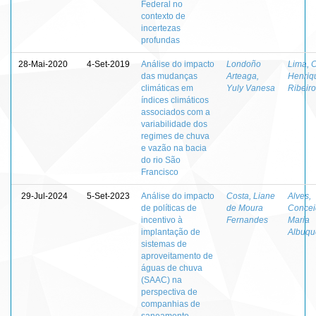
Federal no
contexto de
incertezas
profundas
28-Mai-2020
4-Set-2019
Análise do impacto
Londoño
Lima, 
das mudanças
Arteaga,
Henriq
climáticas em
Yuly Vanesa
Ribeiro
índices climáticos
associados com a
variabilidade dos
regimes de chuva
e vazão na bacia
do rio São
Francisco
29-Jul-2024
5-Set-2023
Análise do impacto
Costa, Liane
Alves,
de políticas de
de Moura
Concei
incentivo à
Fernandes
Maria
implantação de
Albuqu
sistemas de
aproveitamento de
águas de chuva
(SAAC) na
perspectiva de
companhias de
saneamento