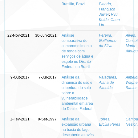
Brasilia, Brazil
Pineda,
Francisco
Javier
;
Ryu
Koide
;
Chen
Liu
22-Nov-2021
30-Jun-2021
Análise
Pereira,
Alves,
comparativa do
Guilherme
Concei
comprometimento
da Silva
Maria
de renda com
Albuqu
serviços de água e
esgoto no Distrito
Federal do Brasil
9-Out-2017
7-Jul-2017
Análise da
Valadares,
Almeid
dinâmica do uso e
Alana de
Wagne
cobertura do solo
Almeida
Santos
sobre a
vulnerabilidade
ambiental em área
do Distrito Federal
1-Fev-2021
9-Set-1997
Análise da
Torres,
Campa
expansão urbana
Ercília Peres
Néstor
na bacia do lago
descoberto através