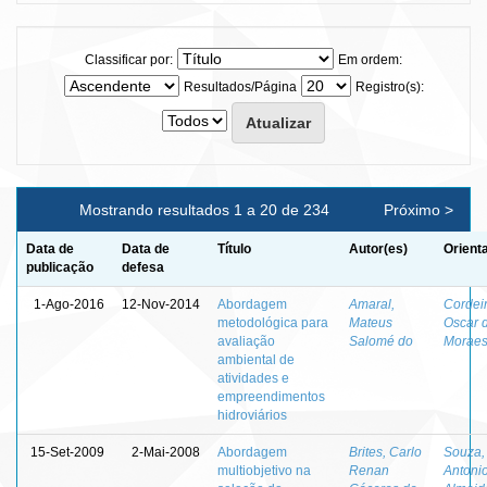
Classificar por:
Em ordem:
Resultados/Página
Registro(s):
Mostrando resultados 1 a 20 de 234
Próximo >
Data de
Data de
Título
Autor(es)
Orient
publicação
defesa
1-Ago-2016
12-Nov-2014
Abordagem
Amaral,
Cordeir
metodológica para
Mateus
Oscar 
avaliação
Salomé do
Morae
ambiental de
atividades e
empreendimentos
hidroviários
15-Set-2009
2-Mai-2008
Abordagem
Brites, Carlo
Souza,
multiobjetivo na
Renan
Antoni