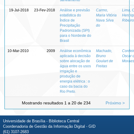
19-Jul-2018
23-Fev-2018
Análise e previsão
Carmo,
Lima, 
estatística do
Maria Vitória
Henriq
Índice de
Nava Silva
Ribeiro
Precipitação
do
Padronizada (SPI)
para o Nordeste do
Brasil
10-Mar-2010
2009
Análise econômica
Machado,
Cordeir
aplicada à decisão
Bruno
Oscar 
sobre alocação de
Goulart de
Morae
água entre os usos
Freitas
irrigação e
produção de
energia elétrica : o
caso da bacia do
Rio Preto.
Mostrando resultados 1 a 20 de 234
Próximo >
Universidade de Brasília - Biblioteca Central
Coordenadoria de Gestão da Informação Digital - GID
(61) 3107-2683