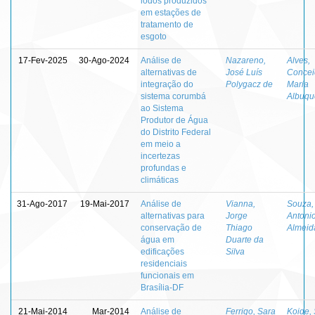
lodos produzidos
em estações de
tratamento de
esgoto
17-Fev-2025
30-Ago-2024
Análise de
Nazareno,
Alves,
alternativas de
José Luís
Concei
integração do
Polygacz de
Maria
sistema corumbá
Albuqu
ao Sistema
Produtor de Água
do Distrito Federal
em meio a
incertezas
profundas e
climáticas
31-Ago-2017
19-Mai-2017
Análise de
Vianna,
Souza,
alternativas para
Jorge
Antoni
conservação de
Thiago
Almeid
água em
Duarte da
edificações
Silva
residenciais
funcionais em
Brasília-DF
21-Mai-2014
Mar-2014
Análise de
Ferrigo, Sara
Koide, 