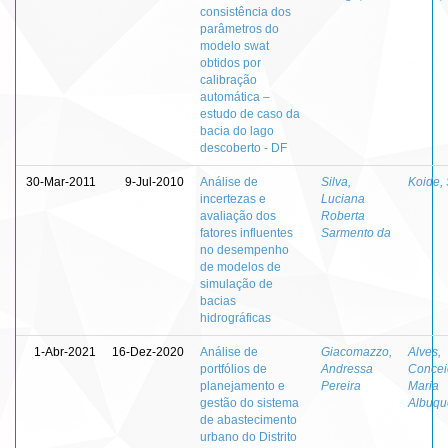
consistência dos
parâmetros do
modelo swat
obtidos por
calibração
automática –
estudo de caso da
bacia do lago
descoberto - DF
30-Mar-2011
9-Jul-2010
Análise de
Silva,
Koide, 
incertezas e
Luciana
avaliação dos
Roberta
fatores influentes
Sarmento da
no desempenho
de modelos de
simulação de
bacias
hidrográficas
1-Abr-2021
16-Dez-2020
Análise de
Giacomazzo,
Alves,
portfólios de
Andressa
Concei
planejamento e
Pereira
Maria
gestão do sistema
Albuqu
de abastecimento
urbano do Distrito