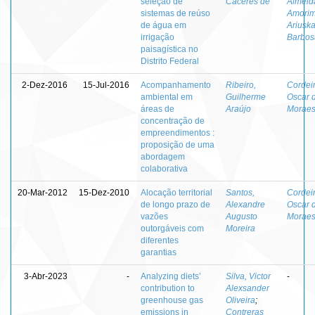
seleção de
Cáceres de
Almeid
sistemas de reúso
Amorim
de água em
Ariuska
irrigação
Barbos
paisagística no
Distrito Federal
2-Dez-2016
15-Jul-2016
Acompanhamento
Ribeiro,
Cordeir
ambiental em
Guilherme
Oscar 
áreas de
Araújo
Morae
concentração de
empreendimentos :
proposição de uma
abordagem
colaborativa
20-Mar-2012
15-Dez-2010
Alocação territorial
Santos,
Cordeir
de longo prazo de
Alexandre
Oscar 
vazões
Augusto
Morae
outorgáveis com
Moreira
diferentes
garantias
3-Abr-2023
-
Analyzing diets’
Silva, Victor
-
contribution to
Alexsander
greenhouse gas
Oliveira
;
emissions in
Contreras