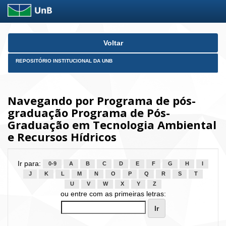
Skip
Voltar
navigation
REPOSITÓRIO INSTITUCIONAL DA UNB
Navegando por Programa de pós-
graduação Programa de Pós-
Graduação em Tecnologia Ambiental
e Recursos Hídricos
Ir para:
0-9
A
B
C
D
E
F
G
H
I
J
K
L
M
N
O
P
Q
R
S
T
U
V
W
X
Y
Z
ou entre com as primeiras letras: