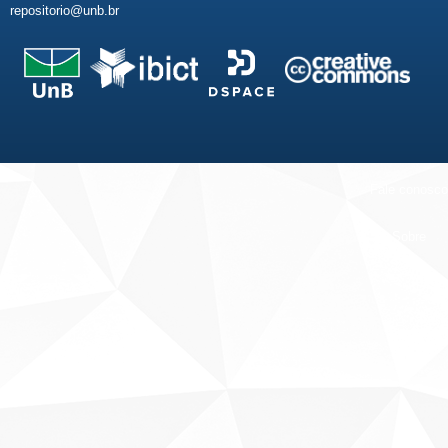
repositorio@unb.br
Fale conosco
Sobre