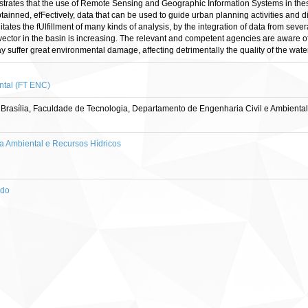
trates that the use of Remote Sensing and Geographic Information Systems in these
tainned, efFectively, data that can be used to guide urban planning activities and 
tates the fUlfillment of many kinds of analysis, by the integration of data from sev
ector in the basin is increasing. The relevant and competent agencies are aware of th
suffer great environmental damage, affecting detrimentally the quality of the water
ntal (FT ENC)
Brasília, Faculdade de Tecnologia, Departamento de Engenharia Civil e Ambiental
 Ambiental e Recursos Hídricos
ado