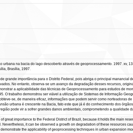
o urbana na bacia do lago descoberto através de geoprocessamento. 1997. xv, 133
ia, Brasília, 1997.
de grande importância para o Distrito Federal, pois abriga o principal manancial d
vados. No entanto, observa-se um avanço da degradação desses recursos, originad
emonstrar a aplicabilidade das técnicas de Geoprocessamento para estudos de mo
5. O trabalho demonstrou ser viável a utilização de Sistemas de Informação Geogr
 obteve-se, de maneira eficaz, informações que podem servir como norteadoras d
ansão urbana é crescente na Bacia, fato este que já é do conhecimento dos órgã
a região pode vir a sofrer grandes danos ambientais, comprometendo a qualidade 
great importance to the Federal District of Brazil, because it holds the main reservo
 Nevertheless, it can be observed a growth on degradation of these resources cau
 to demonstrate the applicability of geoprocessing techniques in urban expansion mon