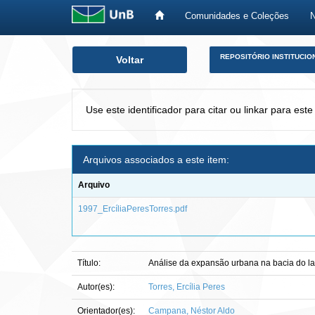
Comunidades e Coleções
Skip
REPOSITÓRIO INSTITUCIO
Voltar
navigation
Use este identificador para citar ou linkar para este
Arquivos associados a este item:
Arquivo
1997_ErcíliaPeresTorres.pdf
Título:
Análise da expansão urbana na bacia do l
Autor(es):
Torres, Ercília Peres
Orientador(es):
Campana, Néstor Aldo