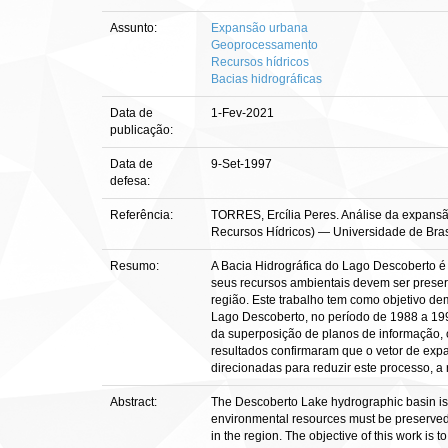
Assunto:
Expansão urbana
Geoprocessamento
Recursos hídricos
Bacias hidrográficas
Data de
1-Fev-2021
publicação:
Data de
9-Set-1997
defesa:
Referência:
TORRES, Ercília Peres. Análise da expansã
Recursos Hídricos) — Universidade de Brasíl
Resumo:
A Bacia Hidrográfica do Lago Descoberto é 
seus recursos ambientais devem ser preser
região. Este trabalho tem como objetivo d
Lago Descoberto, no período de 1988 a 199
da superposição de planos de informação,
resultados confirmaram que o vetor de exp
direcionadas para reduzir este processo, 
Abstract:
The Descoberto Lake hydrographic basin is of 
environmental resources must be preserved.
in the region. The objective of this work is