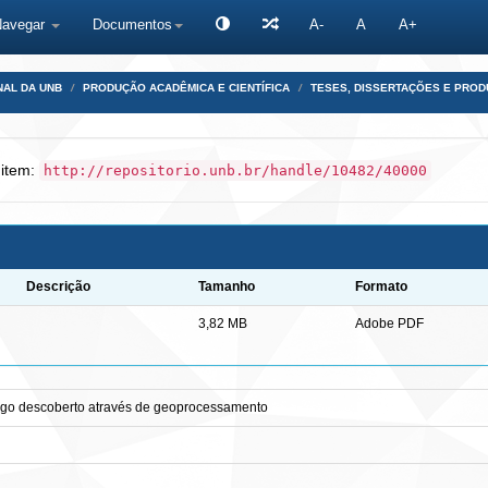
Navegar
Documentos
A-
A
A+
NAL DA UNB
PRODUÇÃO ACADÊMICA E CIENTÍFICA
TESES, DISSERTAÇÕES E PRO
 item:
http://repositorio.unb.br/handle/10482/40000
Descrição
Tamanho
Formato
3,82 MB
Adobe PDF
ago descoberto através de geoprocessamento