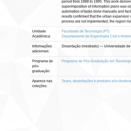
period from 1988 to 1995. This work demons
superimposition of information plans was ob
automation of tasks done manually and facili
results confirmed that the urban expansion v
process are not implemented, the region may 
Unidade
Faculdade de Tecnologia (FT)
Acadêmica:
Departamento de Engenharia Civil e Ambie
Informações
Dissertação (mestrado) — Universidade de 
adicionais:
Programa de
Programa de Pós-Graduação em Tecnologia
pós-
graduação:
Aparece nas
Teses, dissertações e produtos pós-doutor
coleções: