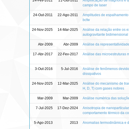
24-Fev-2012
21-Out-2011
Amplificação de mágnons e d
campo de laser
24-Out-2011
22-Ago-2011
Amplitudes de espalhamento e
bcfw
24-Nov-2025
14-Mar-2025
Análise da relação entre os
autogravitante bidimensional
Abr-2009
Abr-2009
Análise da representatividad
17-Abr-2017
22-Fev-2017
Análise das microestruturas 
3-Out-2016
5-Jul-2016
Análise de fenômenos devido
dissipativos
24-Nov-2025
12-Mar-2025
Análise do mecanismo de tra
H, D, T) com gases nobres
Mar-2009
Mar-2009
Análise numérica das soluçõ
7-Jul-2025
17-Dez-2024
Anisotropia de nanopartículas
comportamento térmico da coe
5-Ago-2013
2013
Anomalias termodinâmica e 