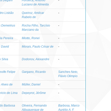
na Degani
Fonseca, Antonio
-
Luciano de Almeida
dro Lisbão
Queiroz, Amilcar
-
Rabelo de
s Demetrius
Rocha Filho, Tarcísio
-
Marciano da
ila Pereira
Miotto, Ronei
-
r David
Morais, Paulo César de
-
 Silva
Dodonov, Alexandre
-
eolfe Felipe
Gargano, Ricardo
Sanches Neto,
Flávio Olimpio
 Alves de
Müller, Daniel
-
ricio de Lima
Depeyrot, Jérôme
-
ndo Barbosa
Oliveira, Fernando
Barbosa, Marco
Albuquerque de
Aurélio A. F.