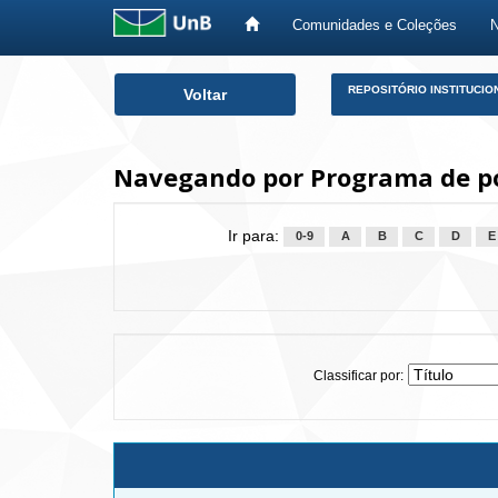
Comunidades e Coleções
Skip
REPOSITÓRIO INSTITUCIO
Voltar
navigation
Navegando por Programa de p
Ir para:
0-9
A
B
C
D
E
Classificar por: