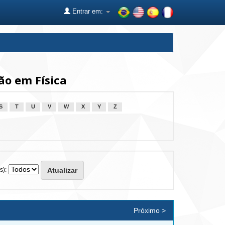
Entrar em:
o em Física
S
T
U
V
W
X
Y
Z
s):
Próximo >