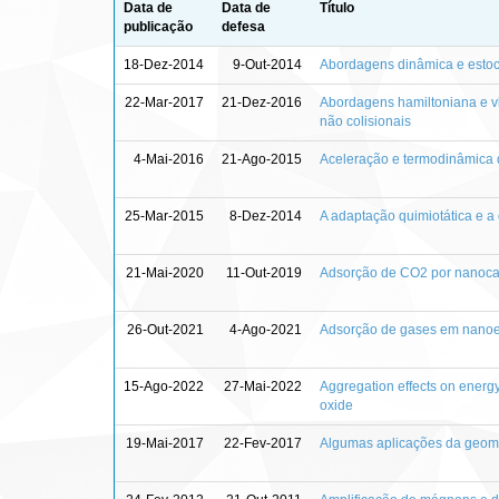
Data de
Data de
Título
publicação
defesa
18-Dez-2014
9-Out-2014
Abordagens dinâmica e estocá
22-Mar-2017
21-Dez-2016
Abordagens hamiltoniana e vl
não colisionais
4-Mai-2016
21-Ago-2015
Aceleração e termodinâmica 
25-Mar-2015
8-Dez-2014
A adaptação quimiotática e a 
21-Mai-2020
11-Out-2019
Adsorção de CO2 por nanoc
26-Out-2021
4-Ago-2021
Adsorção de gases em nanoest
15-Ago-2022
27-Mai-2022
Aggregation effects on ener
oxide
19-Mai-2017
22-Fev-2017
Algumas aplicações da geomet