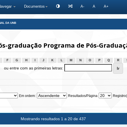
Navegar
Documentos
A-
A
A+
NAL DA UNB
ós-graduação Programa de Pós-Graduaçã
F
G
H
I
J
K
L
M
N
O
P
Q
R
ou entre com as primeiras letras:
Em ordem:
Resultados/Página
Registro(
Mostrando resultados 1 a 20 de 437