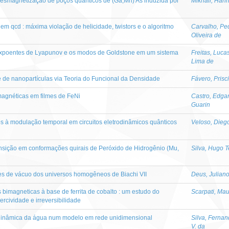
esmagnetização de poços quânticos de (Ga,Mn) As induzida por
Mikhail, Han
m qcd : máxima violação de helicidade, twistors e o algoritmo
Carvalho, Pe
Oliveira de
 expoentes de Lyapunov e os modos de Goldstone em um sistema
Freitas, Luca
Lima de
e de nanopartículas via Teoria do Funcional da Densidade
Fávero, Prisc
magnéticas em filmes de FeNi
Castro, Edga
Guarin
s à modulação temporal em circuitos eletrodinâmicos quânticos
Veloso, Diego
nsição em conformações quirais de Peróxido de Hidrogênio (Mu,
Silva, Hugo T
es de vácuo dos universos homogêneos de Biachi VII
Deus, Juliano
 bimagneticas à base de ferrita de cobalto : um estudo do
Scarpati, Mau
rcividade e irreversibilidade
dinâmica da água num modelo em rede unidimensional
Silva, Ferna
V. da