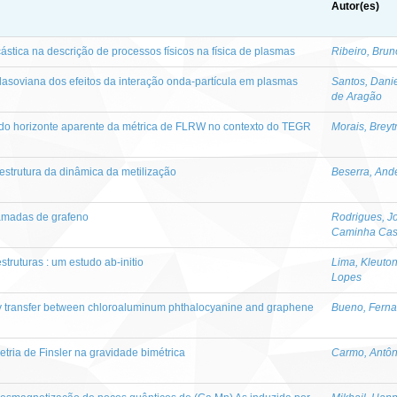
Autor(es)
stica na descrição de processos físicos na física de plasmas
Ribeiro, Brun
asoviana dos efeitos da interação onda-partícula em plasmas
Santos, Dani
de Aragão
do horizonte aparente da métrica de FLRW no contexto do TEGR
Morais, Breyt
estrutura da dinâmica da metilização
Beserra, Ande
amadas de grafeno
Rodrigues, J
Caminha Ca
ruturas : um estudo ab-initio
Lima, Kleuto
Lopes
gy transfer between chloroaluminum phthalocyanine and graphene
Bueno, Ferna
ria de Finsler na gravidade bimétrica
Carmo, Antôn