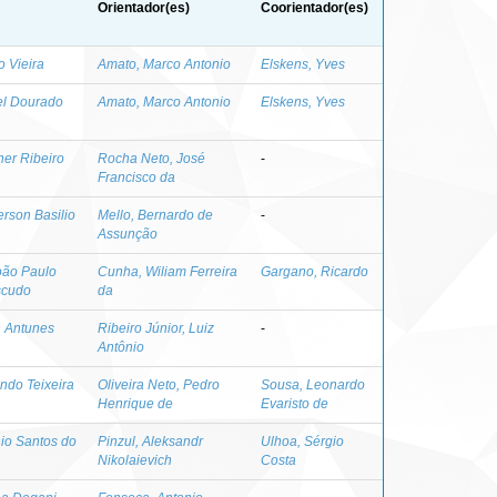
Orientador(es)
Coorientador(es)
o Vieira
Amato, Marco Antonio
Elskens, Yves
el Dourado
Amato, Marco Antonio
Elskens, Yves
ner Ribeiro
Rocha Neto, José
-
Francisco da
rson Basilio
Mello, Bernardo de
-
Assunção
oão Paulo
Cunha, Wiliam Ferreira
Gargano, Ricardo
scudo
da
n Antunes
Ribeiro Júnior, Luiz
-
Antônio
ndo Teixeira
Oliveira Neto, Pedro
Sousa, Leonardo
Henrique de
Evaristo de
io Santos do
Pinzul, Aleksandr
Ulhoa, Sérgio
Nikolaievich
Costa