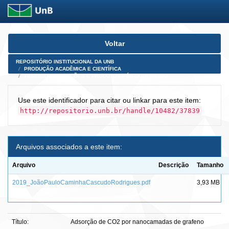
Skip
Voltar
navigation
REPOSITÓRIO INSTITUCIONAL DA UNB
PRODUÇÃO ACADÊMICA E CIENTÍFICA
TESES, DISSERTAÇÕES E PRODUTOS PÓS-DOUTORADO
Use este identificador para citar ou linkar para este item:
http://repositorio.unb.br/handle/10482/37839
Arquivos associados a este item:
Arquivo
Descrição
Tamanho
2019_JoãoPauloCaminhaCascudoRodrigues.pdf
3,93 MB
Título:
Adsorção de CO2 por nanocamadas de grafeno