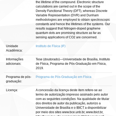
the lifetime of the compound. Electronic structure
calculations are carried out in the scope of the
Density Functional Theory (DFT), whereas Discrete
Variable Representation (DVR) and Dunham
methodologies are employed to obtain spectroscopic
constants and hence the lifetimes of the systems. Our
results suggest that Nitrogen-doped graphene
quantum dots are promising structure as far as
sensing applications of CO2 are concerned.
Unidade
Instituto de Física (IF)
Acadêmica:
Informações
Tese (doutorado)—Universidade de Brasília, Instituto
adicionais:
de Física, Programa de Pós-Graduação em Física,
2019.
Programa de pós-
Programa de Pós-Graduação em Física
graduação:
Licença:
A concessão da licença deste item refere-se ao
termo de autorização impresso assinado pelo autor
com as seguintes condições: Na qualidade de titular
dos direitos de autor da publicação, autorizo a
Universidade de Brasília e o IBICT a disponibilizar
por meio dos sites www.bce.unb.br, www.ibict.br,