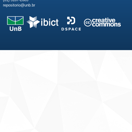
repositorio@unb.br
Fale conosco
Sobre