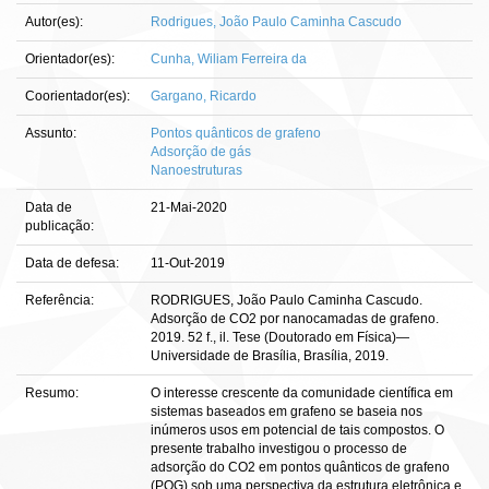
Autor(es):
Rodrigues, João Paulo Caminha Cascudo
Orientador(es):
Cunha, Wiliam Ferreira da
Coorientador(es):
Gargano, Ricardo
Assunto:
Pontos quânticos de grafeno
Adsorção de gás
Nanoestruturas
Data de
21-Mai-2020
publicação:
Data de defesa:
11-Out-2019
Referência:
RODRIGUES, João Paulo Caminha Cascudo.
Adsorção de CO2 por nanocamadas de grafeno.
2019. 52 f., il. Tese (Doutorado em Física)—
Universidade de Brasília, Brasília, 2019.
Resumo:
O interesse crescente da comunidade científica em
sistemas baseados em grafeno se baseia nos
inúmeros usos em potencial de tais compostos. O
presente trabalho investigou o processo de
adsorção do CO2 em pontos quânticos de grafeno
(PQG) sob uma perspectiva da estrutura eletrônica e