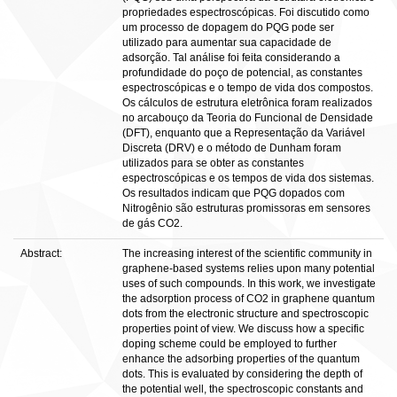
propriedades espectroscópicas. Foi discutido como
um processo de dopagem do PQG pode ser
utilizado para aumentar sua capacidade de
adsorção. Tal análise foi feita considerando a
profundidade do poço de potencial, as constantes
espectroscópicas e o tempo de vida dos compostos.
Os cálculos de estrutura eletrônica foram realizados
no arcabouço da Teoria do Funcional de Densidade
(DFT), enquanto que a Representação da Variável
Discreta (DRV) e o método de Dunham foram
utilizados para se obter as constantes
espectroscópicas e os tempos de vida dos sistemas.
Os resultados indicam que PQG dopados com
Nitrogênio são estruturas promissoras em sensores
de gás CO2.
Abstract:
The increasing interest of the scientific community in
graphene-based systems relies upon many potential
uses of such compounds. In this work, we investigate
the adsorption process of CO2 in graphene quantum
dots from the electronic structure and spectroscopic
properties point of view. We discuss how a specific
doping scheme could be employed to further
enhance the adsorbing properties of the quantum
dots. This is evaluated by considering the depth of
the potential well, the spectroscopic constants and