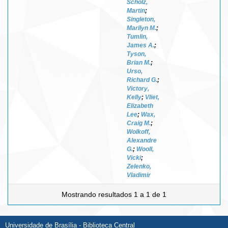
Scholz,
Martin
;
Singleton,
Marilyn M.
;
Tumlin,
James A.
;
Tyson,
Brian M.
;
Urso,
Richard G.
;
Victory,
Kelly
;
Vliet,
Elizabeth
Lee
;
Wax,
Craig M.
;
Wolkoff,
Alexandre
G.
;
Wooll,
Vicki
;
Zelenko,
Vladimir
Mostrando resultados 1 a 1 de 1
Universidade de Brasília - Biblioteca Central