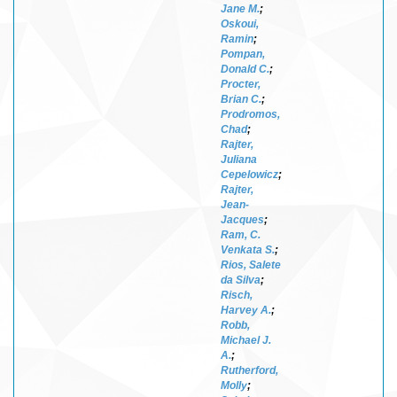
Jane M.
;
Oskoui,
Ramin
;
Pompan,
Donald C.
;
Procter,
Brian C.
;
Prodromos,
Chad
;
Rajter,
Juliana
Cepelowicz
;
Rajter,
Jean-
Jacques
;
Ram, C.
Venkata S.
;
Rios, Salete
da Silva
;
Risch,
Harvey A.
;
Robb,
Michael J.
A.
;
Rutherford,
Molly
;