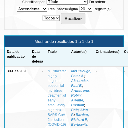
Classificar por:
Em ordem:
Resultados/Página
Registro(s):
Mostrando resultados 1 a 1 de 1
Data de
Data
Título
Autor(es)
Orientador(es)
Co
publicação
de
defesa
30-Dez-2020
-
Multifaceted
McCullough,
-
-
highly
Peter A.
;
targeted
Alexander,
sequential
Paul E.
;
multidrug
Armstrong,
treatment of
Robin
;
early
Arvinte,
ambulatory
Cristian
;
high-risk
Bain, Alan
SARS-CoV-
F.
;
Bartlett,
2 infection
Richard P.
;
(COVID-19)
Berkowitz,