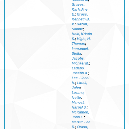
Graves,
Karladine
E.
;
Gross,
Kenneth B.
V.
;
Hazan,
Sabine
;
Held, Kristin
S.
;
Hight, H.
Thomas
;
Immanuel,
Stella
;
Jacobs,
Michael M.
;
Ladapo,
Joseph A.
;
Lee, Lionel
H.
;
Littell,
John
;
Lozano,
Ivette
;
Mangat,
Harpal S.
;
McKinnon,
John E.
;
Merritt, Lee
D.
;
Orient,