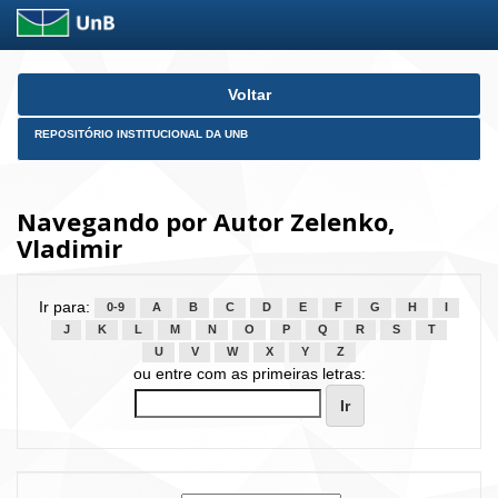
Skip
Voltar
navigation
REPOSITÓRIO INSTITUCIONAL DA UNB
Navegando por Autor Zelenko,
Vladimir
Ir para:
0-9
A
B
C
D
E
F
G
H
I
J
K
L
M
N
O
P
Q
R
S
T
U
V
W
X
Y
Z
ou entre com as primeiras letras: