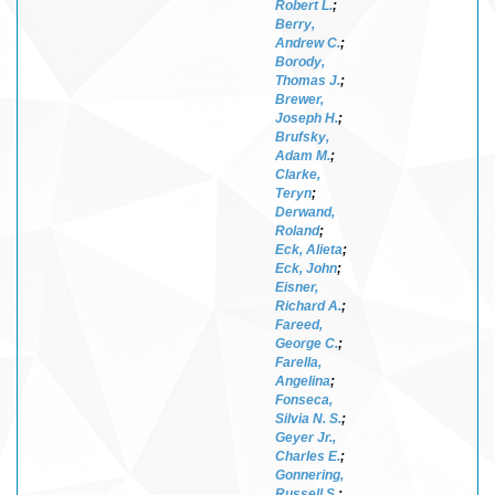
Robert L.
;
Berry,
Andrew C.
;
Borody,
Thomas J.
;
Brewer,
Joseph H.
;
Brufsky,
Adam M.
;
Clarke,
Teryn
;
Derwand,
Roland
;
Eck, Alieta
;
Eck, John
;
Eisner,
Richard A.
;
Fareed,
George C.
;
Farella,
Angelina
;
Fonseca,
Silvia N. S.
;
Geyer Jr.,
Charles E.
;
Gonnering,
Russell S.
;