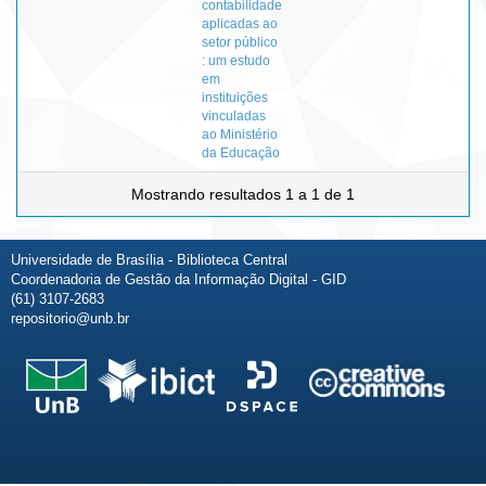
contabilidade
aplicadas ao
setor público
: um estudo
em
instituições
vinculadas
ao Ministério
da Educação
Mostrando resultados 1 a 1 de 1
Universidade de Brasília - Biblioteca Central
Coordenadoria de Gestão da Informação Digital - GID
(61) 3107-2683
repositorio@unb.br