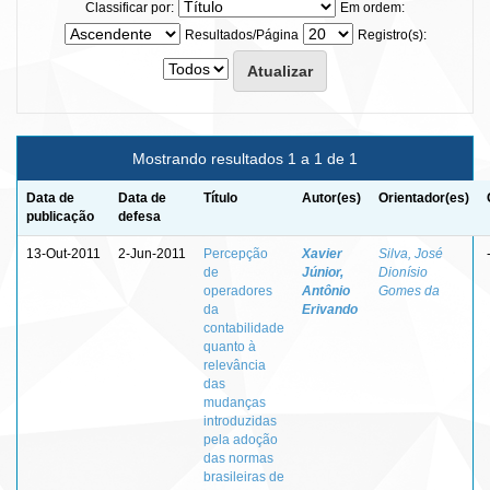
Classificar por:
Em ordem:
Resultados/Página
Registro(s):
Mostrando resultados 1 a 1 de 1
Data de
Data de
Título
Autor(es)
Orientador(es)
publicação
defesa
13-Out-2011
2-Jun-2011
Percepção
Xavier
Silva, José
de
Júnior,
Dionísio
operadores
Antônio
Gomes da
da
Erivando
contabilidade
quanto à
relevância
das
mudanças
introduzidas
pela adoção
das normas
brasileiras de