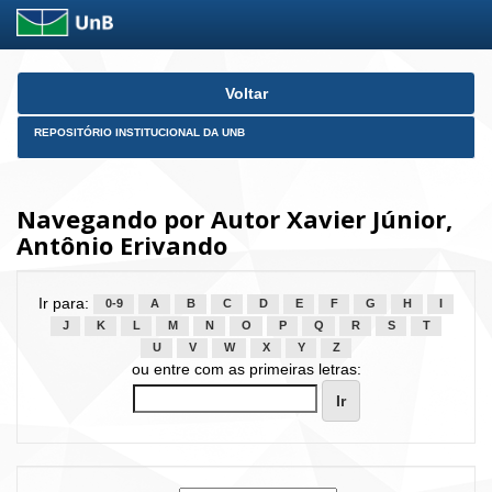
Skip
Voltar
navigation
REPOSITÓRIO INSTITUCIONAL DA UNB
Navegando por Autor Xavier Júnior,
Antônio Erivando
Ir para:
0-9
A
B
C
D
E
F
G
H
I
J
K
L
M
N
O
P
Q
R
S
T
U
V
W
X
Y
Z
ou entre com as primeiras letras: