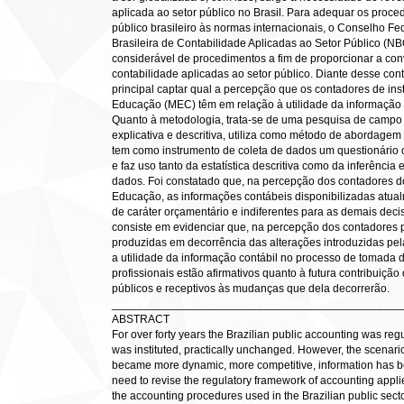
aplicada ao setor público no Brasil. Para adequar os proced
público brasileiro às normas internacionais, o Conselho F
Brasileira de Contabilidade Aplicadas ao Setor Público (
considerável de procedimentos a fim de proporcionar a con
contabilidade aplicadas ao setor público. Diante desse con
principal captar qual a percepção que os contadores de inst
Educação (MEC) têm em relação à utilidade da informação 
Quanto à metodologia, trata-se de uma pesquisa de campo
explicativa e descritiva, utiliza como método de abordagem t
tem como instrumento de coleta de dados um questionário
e faz uso tanto da estatística descritiva como da inferência 
dados. Foi constatado que, na percepção dos contadores do
Educação, as informações contábeis disponibilizadas atua
de caráter orçamentário e indiferentes para as demais decis
consiste em evidenciar que, na percepção dos contadores 
produzidas em decorrência das alterações introduzidas p
a utilidade da informação contábil no processo de tomada 
profissionais estão afirmativos quanto à futura contribuiçã
públicos e receptivos às mudanças que dela decorrerão.
______________________________________________
ABSTRACT
For over forty years the Brazilian public accounting was reg
was instituted, practically unchanged. However, the scenar
became more dynamic, more competitive, information has be
need to revise the regulatory framework of accounting applied
the accounting procedures used in the Brazilian public secto