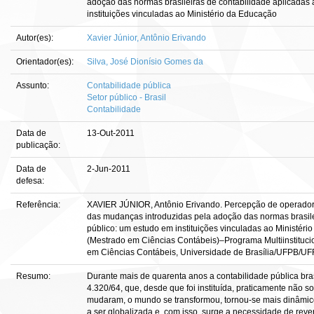
adoção das normas brasileiras de contabilidade aplicadas 
instituições vinculadas ao Ministério da Educação
Autor(es):
Xavier Júnior, Antônio Erivando
Orientador(es):
Silva, José Dionísio Gomes da
Assunto:
Contabilidade pública
Setor público - Brasil
Contabilidade
Data de
13-Out-2011
publicação:
Data de
2-Jun-2011
defesa:
Referência:
XAVIER JÚNIOR, Antônio Erivando. Percepção de operadore
das mudanças introduzidas pela adoção das normas brasilei
público: um estudo em instituições vinculadas ao Ministério 
(Mestrado em Ciências Contábeis)–Programa Multiinstituci
em Ciências Contábeis, Universidade de Brasília/UFPB/UFR
Resumo:
Durante mais de quarenta anos a contabilidade pública bras
4.320/64, que, desde que foi instituída, praticamente não s
mudaram, o mundo se transformou, tornou-se mais dinâmico
a ser globalizada e, com isso, surge a necessidade de rev