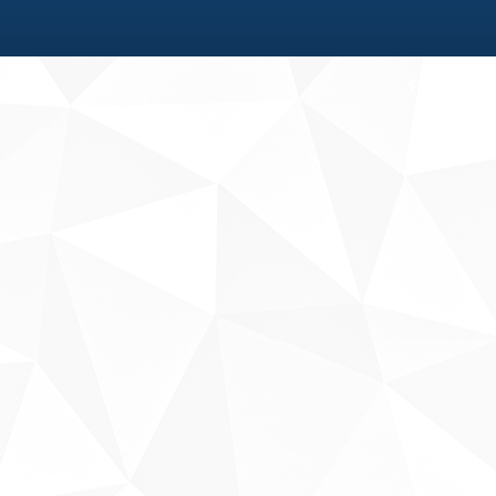
Fale conosco
Sobre