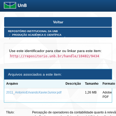
Skip
Voltar
navigation
REPOSITÓRIO INSTITUCIONAL DA UNB
PRODUÇÃO ACADÊMICA E CIENTÍFICA
TESES, DISSERTAÇÕES E PRODUTOS PÓS-DOUTORADO
Use este identificador para citar ou linkar para este item:
http://repositorio.unb.br/handle/10482/9434
Arquivos associados a este item:
Arquivo
Descrição
Tamanho
Formato
2011_AntonioErivandoXavierJunior.pdf
1,26 MB
Adobe
PDF
Título:
Percepção de operadores da contabilidade quanto à relev