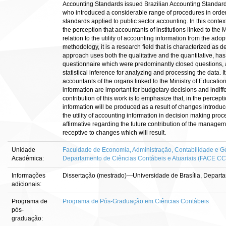
Accounting Standards issued Brazilian Accounting Standard
who introduced a considerable range of procedures in order
standards applied to public sector accounting. In this context
the perception that accountants of institutions linked to the
relation to the utility of accounting information from the a
methodology, it is a research field that is characterized as 
approach uses both the qualitative and the quantitative, has 
questionnaire which were predominantly closed questions, a
statistical inference for analyzing and processing the data. I
accountants of the organs linked to the Ministry of Educatio
information are important for budgetary decisions and indiff
contribution of this work is to emphasize that, in the percep
information will be produced as a result of changes introd
the utility of accounting information in decision making proc
affirmative regarding the future contribution of the manage
receptive to changes which will result.
Unidade
Faculdade de Economia, Administração, Contabilidade e Ge
Acadêmica:
Departamento de Ciências Contábeis e Atuariais (FACE C
Informações
Dissertação (mestrado)—Universidade de Brasília, Departa
adicionais:
Programa de
Programa de Pós-Graduação em Ciências Contábeis
pós-
graduação: