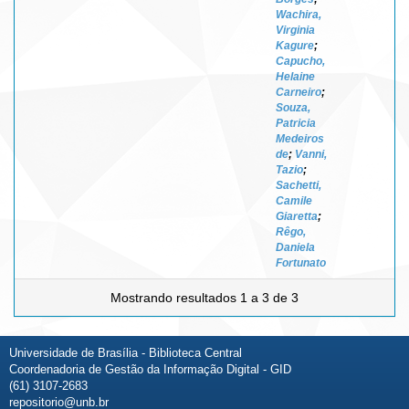
Wachira,
Virginia
Kagure
;
Capucho,
Helaine
Carneiro
;
Souza,
Patricia
Medeiros
de
;
Vanni,
Tazio
;
Sachetti,
Camile
Giaretta
;
Rêgo,
Daniela
Fortunato
Mostrando resultados 1 a 3 de 3
Universidade de Brasília - Biblioteca Central
Coordenadoria de Gestão da Informação Digital - GID
(61) 3107-2683
repositorio@unb.br