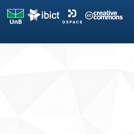
Fale conosco
Sobre