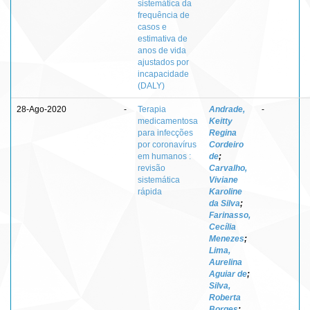
sistemática da
frequência de
casos e
estimativa de
anos de vida
ajustados por
incapacidade
(DALY)
28-Ago-2020
-
Terapia
Andrade,
-
medicamentosa
Keitty
para infecções
Regina
por coronavírus
Cordeiro
em humanos :
de
;
revisão
Carvalho,
sistemática
Viviane
rápida
Karoline
da Silva
;
Farinasso,
Cecília
Menezes
;
Lima,
Aurelina
Aguiar de
;
Silva,
Roberta
Borges
;