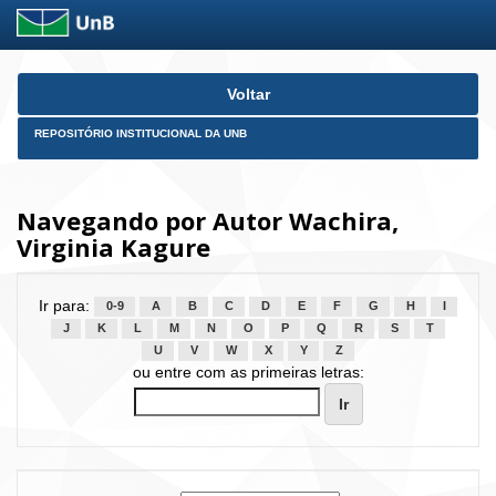
Skip
Voltar
navigation
REPOSITÓRIO INSTITUCIONAL DA UNB
Navegando por Autor Wachira,
Virginia Kagure
Ir para:
0-9
A
B
C
D
E
F
G
H
I
J
K
L
M
N
O
P
Q
R
S
T
U
V
W
X
Y
Z
ou entre com as primeiras letras: