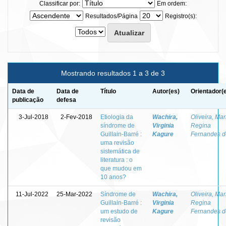
Classificar por:
Em ordem:
Resultados/Página
Registro(s):
Mostrando resultados 1 a 3 de 3
Data de
Data de
Título
Autor(es)
Orientador(
publicação
defesa
3-Jul-2018
2-Fev-2018
Etiologia da
Wachira,
Oliveira, Mar
síndrome de
Virginia
Regina
Guillain-Barré :
Kagure
Fernandes d
uma revisão
sistemática de
literatura : o
que mudou em
10 anos?
11-Jul-2022
25-Mar-2022
Síndrome de
Wachira,
Oliveira, Mar
Guillain-Barré :
Virginia
Regina
um estudo de
Kagure
Fernandes d
revisão