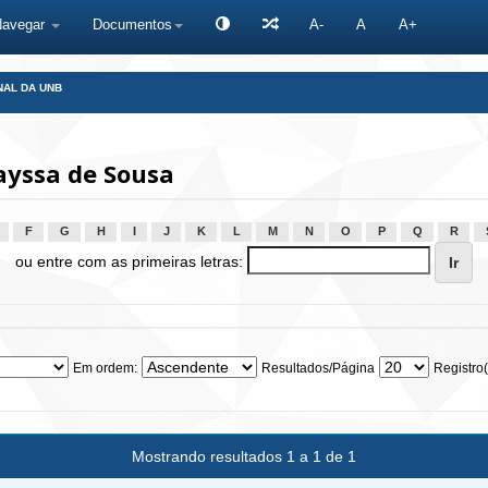
Navegar
Documentos
A-
A
A+
NAL DA UNB
ayssa de Sousa
F
G
H
I
J
K
L
M
N
O
P
Q
R
ou entre com as primeiras letras:
Em ordem:
Resultados/Página
Registro(
Mostrando resultados 1 a 1 de 1