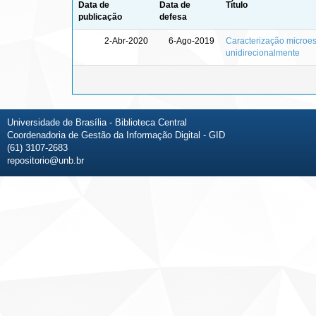
Data de
Data de
Título
publicação
defesa
2-Abr-2020
6-Ago-2019
Caracterização microest
unidirecionalmente
Universidade de Brasília - Biblioteca Central
Coordenadoria de Gestão da Informação Digital - GID
(61) 3107-2683
repositorio@unb.br