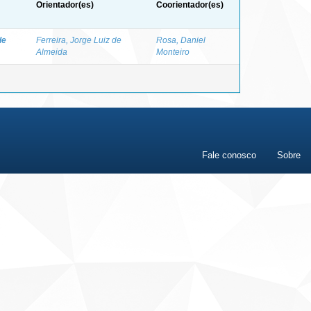
Orientador(es)
Coorientador(es)
de
Ferreira, Jorge Luiz de
Rosa, Daniel
Almeida
Monteiro
Fale conosco
Sobre