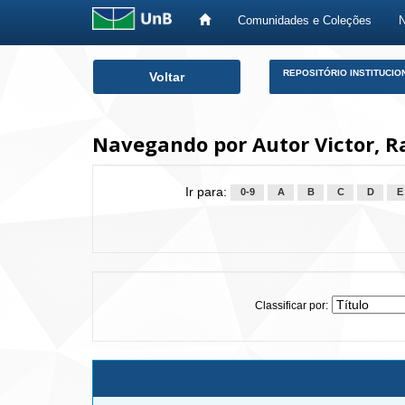
Comunidades e Coleções
Skip
REPOSITÓRIO INSTITUCIO
Voltar
navigation
Navegando por Autor Victor, R
Ir para:
0-9
A
B
C
D
E
Classificar por: