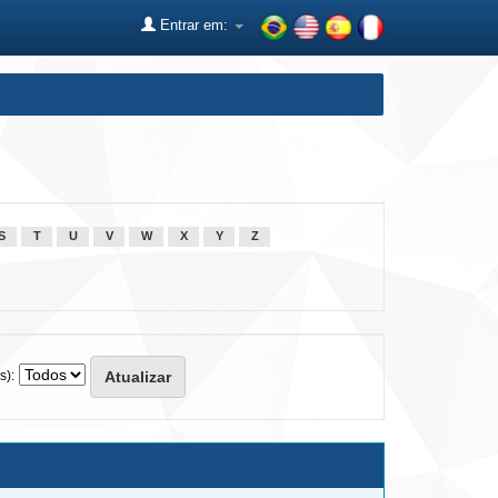
Entrar em:
S
T
U
V
W
X
Y
Z
s):