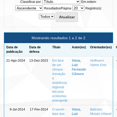
Classificar por:
Em ordem:
Resultados/Página
Registro(s):
Mostrando resultados 1 a 2 de 2
Data de
Data de
Título
Autor(es)
Orientador(es)
publicação
defesa
21-Ago-2024
13-Dez-2023
Em face
Viana,
Hoffmann,
-
de um
Luiz
Valmir Emil
choque :
Fernando
inovação
Câmara
e
resiliência
regional
em uma
economia
emergente
9-Jul-2014
17-Fev-2014
O savoir-
Viana,
Balestro,
-
faire das
Luiz
Moisés Villamil