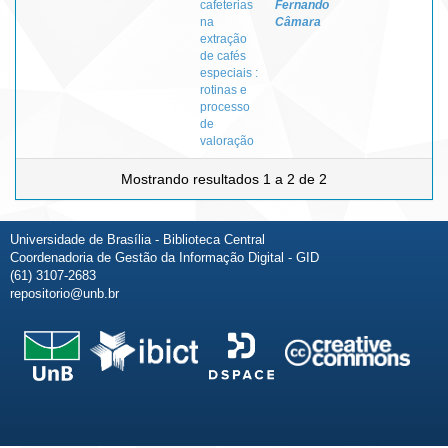
cafeterias
Fernando
na
Câmara
extração
de cafés
especiais :
rotinas e
processo
de
valoração
Mostrando resultados 1 a 2 de 2
Universidade de Brasília - Biblioteca Central
Coordenadoria de Gestão da Informação Digital - GID
(61) 3107-2683
repositorio@unb.br