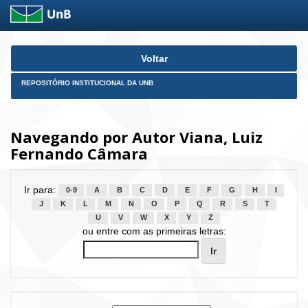
Skip
Voltar
navigation
REPOSITÓRIO INSTITUCIONAL DA UNB
Navegando por Autor Viana, Luiz
Fernando Câmara
Ir para:
0-9
A
B
C
D
E
F
G
H
I
J
K
L
M
N
O
P
Q
R
S
T
U
V
W
X
Y
Z
ou entre com as primeiras letras: