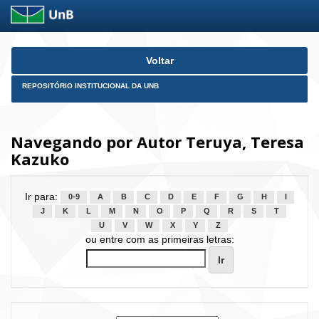
Skip
Voltar
navigation
REPOSITÓRIO INSTITUCIONAL DA UNB
Navegando por Autor Teruya, Teresa
Kazuko
Ir para:
0-9
A
B
C
D
E
F
G
H
I
J
K
L
M
N
O
P
Q
R
S
T
U
V
W
X
Y
Z
ou entre com as primeiras letras: