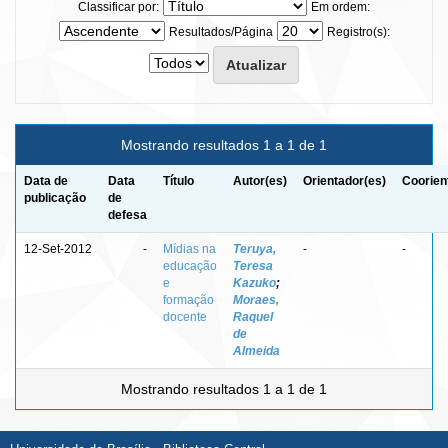
Classificar por:
Em ordem:
Resultados/Página
Registro(s):
Mostrando resultados 1 a 1 de 1
Data de
Data
Título
Autor(es)
Orientador(es)
Coorien
publicação
de
defesa
12-Set-2012
-
Mídias na
Teruya,
-
-
educação
Teresa
e
Kazuko
;
formação
Moraes,
docente
Raquel
de
Almeida
Mostrando resultados 1 a 1 de 1