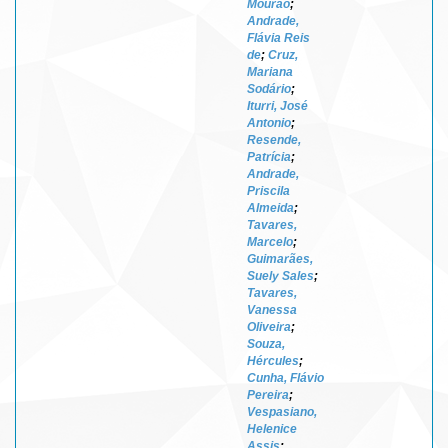
Mourão
;
Andrade,
Flávia Reis
de
;
Cruz,
Mariana
Sodário
;
Iturri, José
Antonio
;
Resende,
Patrícia
;
Andrade,
Priscila
Almeida
;
Tavares,
Marcelo
;
Guimarães,
Suely Sales
;
Tavares,
Vanessa
Oliveira
;
Souza,
Hércules
;
Cunha, Flávio
Pereira
;
Vespasiano,
Helenice
Assis
;