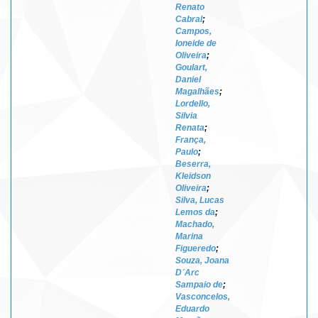
Renato
Cabral
;
Campos,
Ioneide de
Oliveira
;
Goulart,
Daniel
Magalhães
;
Lordello,
Silvia
Renata
;
França,
Paulo
;
Beserra,
Kleidson
Oliveira
;
Silva, Lucas
Lemos da
;
Machado,
Marina
Figueredo
;
Souza, Joana
D´Arc
Sampaio de
;
Vasconcelos,
Eduardo