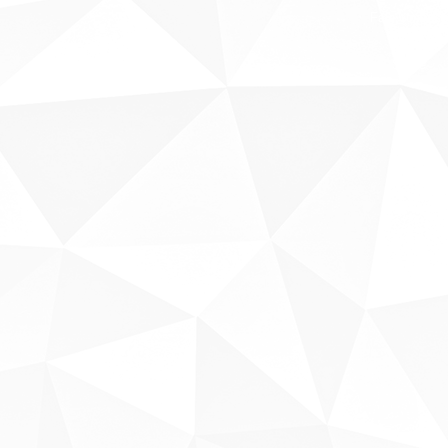
Fale conosco
Sobre