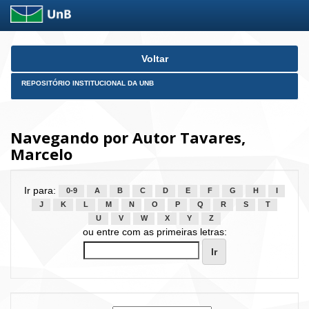
Skip
Voltar
navigation
REPOSITÓRIO INSTITUCIONAL DA UNB
Navegando por Autor Tavares,
Marcelo
Ir para:
0-9
A
B
C
D
E
F
G
H
I
J
K
L
M
N
O
P
Q
R
S
T
U
V
W
X
Y
Z
ou entre com as primeiras letras: