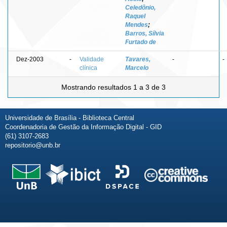
Celedônio,
Raquel
Mendes
;
Barros, Sílvia
Furtado de
Dez-2003
-
Validade
Tavares,
-
-
clínica
Marcelo
Mostrando resultados 1 a 3 de 3
Universidade de Brasília - Biblioteca Central
Coordenadoria de Gestão da Informação Digital - GID
(61) 3107-2683
repositorio@unb.br