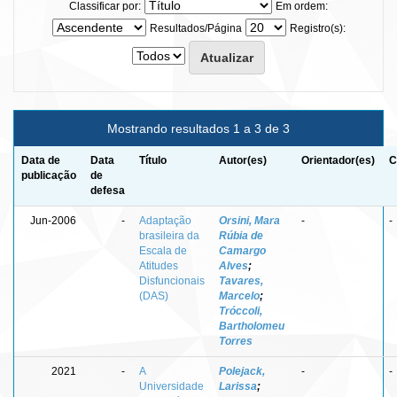
Classificar por:
Em ordem:
Resultados/Página
Registro(s):
Mostrando resultados 1 a 3 de 3
Data de
Data
Título
Autor(es)
Orientador(es)
C
publicação
de
defesa
Jun-2006
-
Adaptação
Orsini, Mara
-
-
brasileira da
Rúbia de
Escala de
Camargo
Atitudes
Alves
;
Disfuncionais
Tavares,
(DAS)
Marcelo
;
Tróccoli,
Bartholomeu
Torres
2021
-
A
Polejack,
-
-
Universidade
Larissa
;