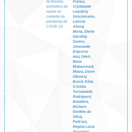
de Brasília
França,
promotora de
Cristineide
saúde no
Leandro
;
contexto da
Vasconcelos,
pandemia de
Laércia
COVID-19
Abreu
;
Murta, Sheila
Giardini
;
Santos,
Josenaide
Engracia
dos
;
Odeh,
Muna
Muhammad
;
Moura, Dione
Oliveira
;
Brasil, Kátia
Cristina
Tarouquella
Rodrigues
;
Bandeira,
Bárbara
Evelline da
Silva
;
Pedroza,
Regina Lúcia
Sucupira
;