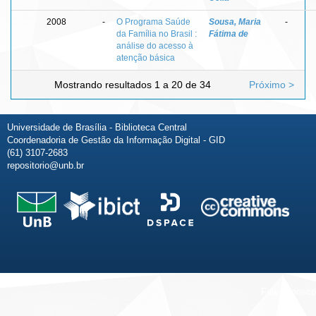
2008
-
O Programa Saúde
Sousa, Maria
-
da Família no Brasil :
Fátima de
análise do acesso à
atenção básica
Mostrando resultados 1 a 20 de 34
Próximo >
Universidade de Brasília - Biblioteca Central
Coordenadoria de Gestão da Informação Digital - GID
(61) 3107-2683
repositorio@unb.br
Fale conosco