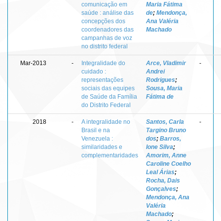
comunicação em
Maria Fátima
saúde : análise das
de
;
Mendonça,
concepções dos
Ana Valéria
coordenadores das
Machado
campanhas de voz
no distrito federal
Mar-2013
-
Integralidade do
Arce, Vladimir
-
cuidado :
Andrei
representações
Rodrigues
;
sociais das equipes
Sousa, Maria
de Saúde da Família
Fátima de
do Distrito Federal
2018
-
A integralidade no
Santos, Carla
-
Brasil e na
Targino Bruno
Venezuela :
dos
;
Barros,
similaridades e
Ione Silva
;
complementaridades
Amorim, Anne
Caroline Coelho
Leal Árias
;
Rocha, Dais
Gonçalves
;
Mendonça, Ana
Valéria
Machado
;