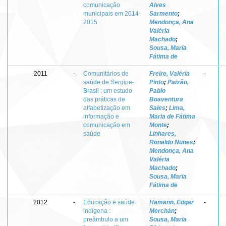
comunicação
Alves
municipais em 2014-
Sarmento
;
2015
Mendonça, Ana
Valéria
Machado
;
Sousa, Maria
Fátima de
2011
-
Comunitários de
Freire, Valéria
-
saúde de Sergipe-
Pinto
;
Paixão,
Brasil : um estudo
Pablo
das práticas de
Boaventura
alfabetização em
Sales
;
Lima,
informação e
Maria de Fátima
comunicação em
Monte
;
saúde
Linhares,
Ronaldo Nunes
;
Mendonça, Ana
Valéria
Machado
;
Sousa, Maria
Fátima de
2012
-
Educação e saúde
Hamann, Edgar
-
indígena :
Merchán
;
preâmbulo a um
Sousa, Maria