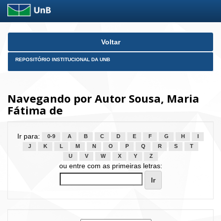
Skip
Voltar
navigation
REPOSITÓRIO INSTITUCIONAL DA UNB
Navegando por Autor Sousa, Maria
Fátima de
Ir para:
0-9
A
B
C
D
E
F
G
H
I
J
K
L
M
N
O
P
Q
R
S
T
U
V
W
X
Y
Z
ou entre com as primeiras letras: