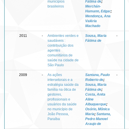
municípios
Fátima de
;
brasileiros
Merchán-
Hamann, Edgar
;
Mendonça, Ana
Valéria
Machado
2011
-
Ambientes verdes e
Sousa, Maria
-
saudáveis :
Fátima de
contribuição dos
agentes
comunitários de
saúde na cidade de
São Paulo
2009
-
As ações
Santana, Paulo
-
intersetorais e a
Roberto de
;
estratégia saúde da
Sousa, Maria
família na ótica de
Fátima de
;
gestores,
Costa, Anita
profissionais e
Aline
usuários da saúde
Albuquerque
;
no município de
Osório, Mônica
João Pessoa,
Maria
;
Santana,
Paraíba
Pedro Manoel
Araujo de