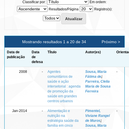
Classificar por:
Em ordem:
Resultados/Página
Registro(s):
Mostrando resultados 1 a 20 de 34
Próximo >
Data de
Data
Título
Autor(es)
Orienta
publicação
de
defesa
2008
-
Agentes
Sousa, Maria
-
comunitários de
Fátima de
;
saúde e ação
Parreira, Clelia
intersetorial : agenda
Maria de Sousa
de promoção da
Ferreira
saúde em grandes
centros urbanos
Jan-2014
-
Alimentação e
Pimentel,
-
nutrição na
Viviane Rangel
estratégia saúde da
de Muros
;
família em cinco
Sousa, Maria