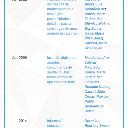
as práticas de
André Luis
monitoramento e
Bonifácio de
;
avaliação :
Sousa, Maria
possibilidades e
Fátima de
;
desafios para a
Shimizu, Helena
construção de uma
Eri
;
Senra,
agenda estratégica
Isabel Maria
Vilas Boas
;
Oliveira, Kátia
Cristina de
Jan-2009
-
Inclusão digital dos
Mendonça, Ana
-
agentes
Valéria
comunitários de
Machado
;
saúde no Brasil :
Sousa, Maria
novas formas de
Fátima de
;
aprender em rede
Linhares,
Ronaldo Nunes
;
Cabral, Júlio
César
;
Paixão,
Pablo
Boaventura
Sales
2014
-
Informação,
Dornelas,
-
educação e
Rodrigo
;
Sousa,