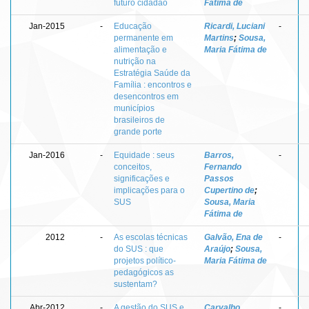
futuro cidadão
Fátima de
Jan-2015
-
Educação
Ricardi, Luciani
-
permanente em
Martins
;
Sousa,
alimentação e
Maria Fátima de
nutrição na
Estratégia Saúde da
Família : encontros e
desencontros em
municípios
brasileiros de
grande porte
Jan-2016
-
Equidade : seus
Barros,
-
conceitos,
Fernando
significações e
Passos
implicações para o
Cupertino de
;
SUS
Sousa, Maria
Fátima de
2012
-
As escolas técnicas
Galvão, Ena de
-
do SUS : que
Araújo
;
Sousa,
projetos político-
Maria Fátima de
pedagógicos as
sustentam?
Abr-2012
-
A gestão do SUS e
Carvalho,
-