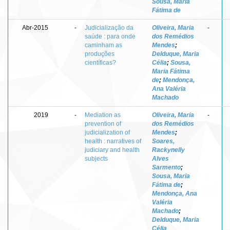
Sousa, Maria
Fátima de
Abr-2015
-
Judicialização da
Oliveira, Maria
-
saúde : para onde
dos Remédios
caminham as
Mendes
;
produções
Delduque, Maria
científicas?
Célia
;
Sousa,
Maria Fátima
de
;
Mendonça,
Ana Valéria
Machado
2019
-
Mediation as
Oliveira, Maria
-
prevention of
dos Remédios
judicialization of
Mendes
;
health : narratives of
Soares,
judiciary and health
Rackynelly
subjects
Alves
Sarmento
;
Sousa, Maria
Fátima de
;
Mendonça, Ana
Valéria
Machado
;
Delduque, Maria
Célia