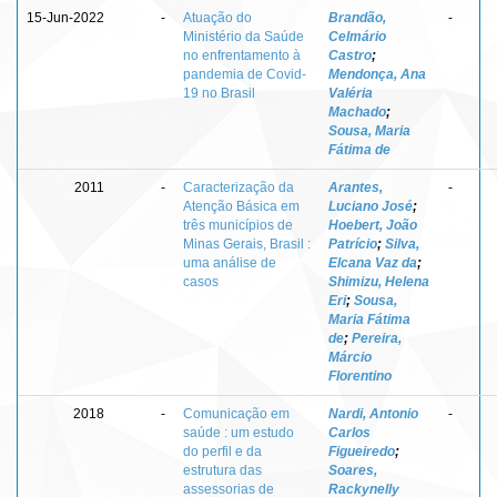
15-Jun-2022
-
Atuação do
Brandão,
-
Ministério da Saúde
Celmário
no enfrentamento à
Castro
;
pandemia de Covid-
Mendonça, Ana
19 no Brasil
Valéria
Machado
;
Sousa, Maria
Fátima de
2011
-
Caracterização da
Arantes,
-
Atenção Básica em
Luciano José
;
três municípios de
Hoebert, João
Minas Gerais, Brasil :
Patrício
;
Silva,
uma análise de
Elcana Vaz da
;
casos
Shimizu, Helena
Eri
;
Sousa,
Maria Fátima
de
;
Pereira,
Márcio
Florentino
2018
-
Comunicação em
Nardi, Antonio
-
saúde : um estudo
Carlos
do perfil e da
Figueiredo
;
estrutura das
Soares,
assessorias de
Rackynelly