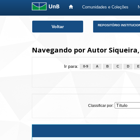
Comunidades e Coleções
Skip
REPOSITÓRIO INSTITUCIO
Voltar
navigation
Navegando por Autor Siqueira
Ir para:
0-9
A
B
C
D
E
Classificar por: