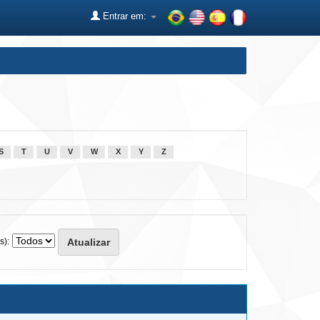
Entrar em:
S
T
U
V
W
X
Y
Z
s):