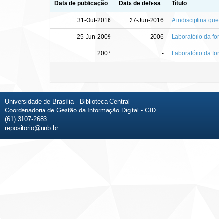
Data de publicação
Data de defesa
Título
31-Out-2016
27-Jun-2016
A indisciplina qu
25-Jun-2009
2006
Laboratório da fo
2007
-
Laboratório da f
Universidade de Brasília - Biblioteca Central
Coordenadoria de Gestão da Informação Digital - GID
(61) 3107-2683
repositorio@unb.br