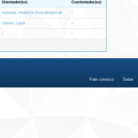
Orientador(es)
Coorientador(es)
Holanda, Frederico Rosa Borges de
-
Saboia, Lygia
-
-
-
Fale conosco
Sobre