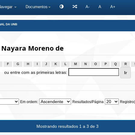
Navegar
Documentos
A-
A
A+
NAL DA UNB
, Nayara Moreno de
F
G
H
I
J
K
L
M
N
O
P
Q
R
ou entre com as primeiras letras:
Em ordem:
Resultados/Página
Registro(
Mostrando resultados 1 a 3 de 3