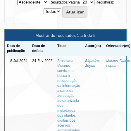
Resultados/Página
Registro(s):
Mostrando resultados 1 a 5 de 5
Data de
Data de
Título
Autor(es)
Orientador(es)
publicação
defesa
8-Jul-2024
24-Fev-2023
Brasiliana
Siqueira,
Martins, Dalton
Museus :
Joyce
Lopes
serviço de
busca e
recuperação
da informação
a partir da
agregação
automatizada
dos
metadados
dos objetos
digitais dos
acervos
administrados