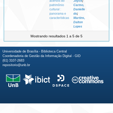
acervos do
Joyce
;
patrimônio
Carmo,
cultural :
Danielle
panorama e
do
;
características
Martins,
Dalton
Lopes
Mostrando resultados 1 a 5 de 5
Universidade de Brasília - Biblioteca Central
Coordenadoria de Gestão da Informação Digital - GID
(61) 3107-2683
repositorio@unb.br
Fale conosco