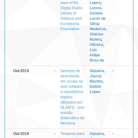
ases of the
Lopes
;
Digital Public
Lemos,
Library of
Daniela
America and
Lucas da
Europeana
Silva
;
Foundation
Medeiros,
Vinicius
Nunes
;
Oliveira,
Luis
Felipe
Rosa de
Out-2019
-
Serviços de
Siqueira,
-
descoberta
Joyce
;
em escala na
Martins,
web voltados
Dalton
a repositórios
Lopes
digitais
utilizados por
GLAM’S : uma
revisão
sistemática de
literatura
Out-2019
-
Tesauros para
Siqueira,
-