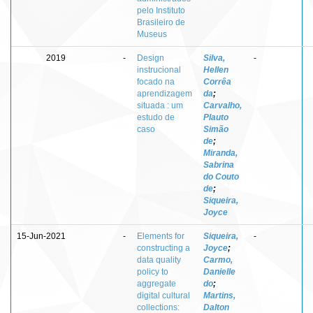
pelo Instituto
Brasileiro de
Museus
2019
-
Design
Silva,
-
instrucional
Hellen
focado na
Corrêa
aprendizagem
da
;
situada : um
Carvalho,
estudo de
Plauto
caso
Simão
de
;
Miranda,
Sabrina
do Couto
de
;
Siqueira,
Joyce
15-Jun-2021
-
Elements for
Siqueira,
-
constructing a
Joyce
;
data quality
Carmo,
policy to
Danielle
aggregate
do
;
digital cultural
Martins,
collections:
Dalton