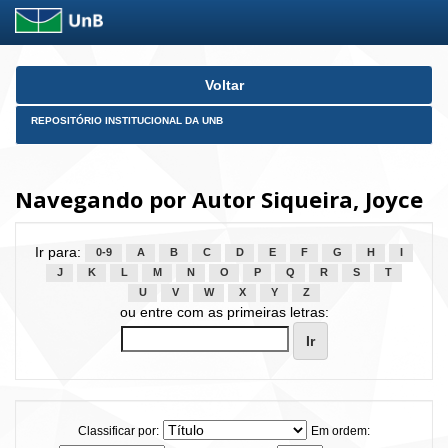
Skip
Voltar
navigation
REPOSITÓRIO INSTITUCIONAL DA UNB
Navegando por Autor Siqueira, Joyce
Ir para:
0-9
A
B
C
D
E
F
G
H
I
J
K
L
M
N
O
P
Q
R
S
T
U
V
W
X
Y
Z
ou entre com as primeiras letras:
Classificar por:
Em ordem: