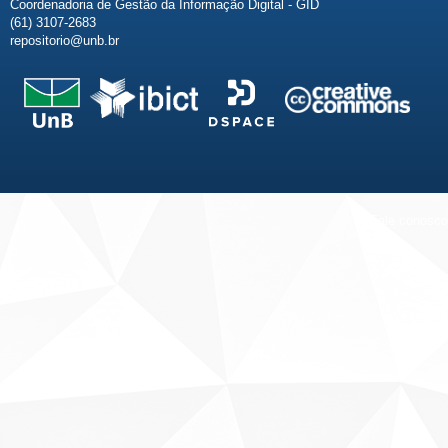
Coordenadoria de Gestão da Informação Digital - GID
(61) 3107-2683
repositorio@unb.br
Fale conosco
Sobre