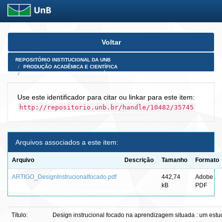
Skip
Voltar
navigation
REPOSITÓRIO INSTITUCIONAL DA UNB
PRODUÇÃO ACADÊMICA E CIENTÍFICA
ARTIGOS PUBLICADOS EM PERIÓDICOS E AFINS
Use este identificador para citar ou linkar para este item:
http://repositorio.unb.br/handle/10482/35745
Arquivos associados a este item:
Arquivo
Descrição
Tamanho
Formato
ARTIGO_DesignInstrucionalfocado.pdf
442,74
Adobe
kB
PDF
Título:
Design instrucional focado na aprendizagem situada : um estu