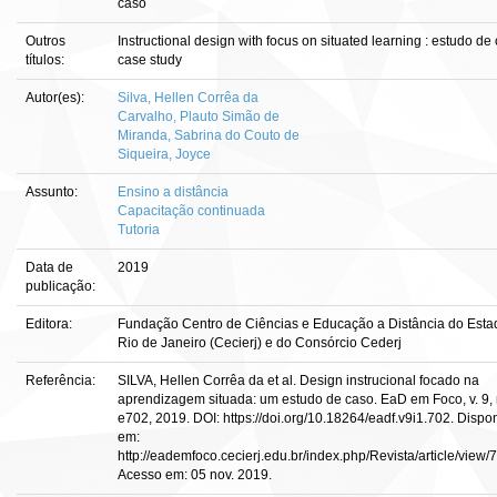
caso
Outros
Instructional design with focus on situated learning : estudo de
títulos:
case study
Autor(es):
Silva, Hellen Corrêa da
Carvalho, Plauto Simão de
Miranda, Sabrina do Couto de
Siqueira, Joyce
Assunto:
Ensino a distância
Capacitação continuada
Tutoria
Data de
2019
publicação:
Editora:
Fundação Centro de Ciências e Educação a Distância do Esta
Rio de Janeiro (Cecierj) e do Consórcio Cederj
Referência:
SILVA, Hellen Corrêa da et al. Design instrucional focado na
aprendizagem situada: um estudo de caso. EaD em Foco, v. 9, n
e702, 2019. DOI: https://doi.org/10.18264/eadf.v9i1.702. Dispo
em:
http://eademfoco.cecierj.edu.br/index.php/Revista/article/view/
Acesso em: 05 nov. 2019.