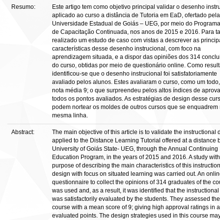
Resumo:
Este artigo tem como objetivo principal validar o desenho instr
aplicado ao curso a distância de Tutoria em EaD, ofertado pela
Universidade Estadual de Goiás – UEG, por meio do Programa
de Capacitação Continuada, nos anos de 2015 e 2016. Para tan
realizado um estudo de caso com vistas a descrever as princip
características desse desenho instrucional, com foco na
aprendizagem situada, e a dispor das opiniões dos 314 conclu
do curso, obtidas por meio de questionário online. Como resul
identificou-se que o desenho instrucional foi satisfatoriamente
avaliado pelos alunos. Estes avaliaram o curso, como um todo
nota média 9; o que surpreendeu pelos altos índices de apro
todos os pontos avaliados. As estratégias de design desse cur
podem nortear os moldes de outros cursos que se enquadrem
mesma linha.
Abstract:
The main objective of this article is to validate the instructional
applied to the Distance Learning Tutorial offered at a distance 
University of Goiás State- UEG, through the Annual Continuing
Education Program, in the years of 2015 and 2016. A study with
purpose of describing the main characteristics of this instructio
design with focus on situated learning was carried out. An onli
questionnaire to collect the opinions of 314 graduates of the c
was used and, as a result, it was identified that the instructiona
was satisfactorily evaluated by the students. They assessed the
course with a mean score of 9; giving high approval ratings in a
evaluated points. The design strategies used in this course ma