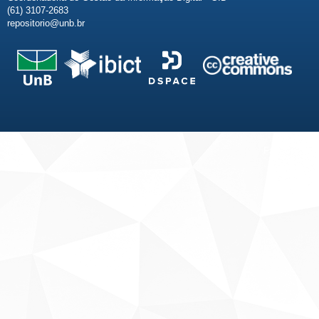
(61) 3107-2683
repositorio@unb.br
Fale conosco
Sobre