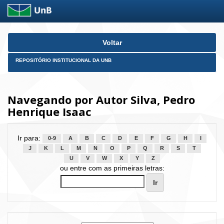
Skip
Voltar
navigation
REPOSITÓRIO INSTITUCIONAL DA UNB
Navegando por Autor Silva, Pedro
Henrique Isaac
Ir para:
0-9
A
B
C
D
E
F
G
H
I
J
K
L
M
N
O
P
Q
R
S
T
U
V
W
X
Y
Z
ou entre com as primeiras letras: