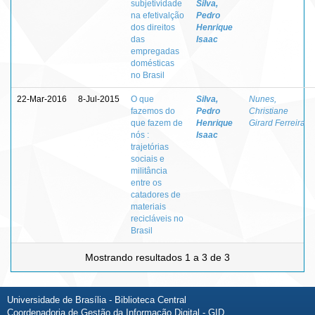
subjetividade
Silva,
na efetivalção
Pedro
dos direitos
Henrique
das
Isaac
empregadas
domésticas
no Brasil
22-Mar-2016
8-Jul-2015
O que
Silva,
Nunes,
fazemos do
Pedro
Christiane
que fazem de
Henrique
Girard Ferreira
nós :
Isaac
trajetórias
sociais e
militância
entre os
catadores de
materiais
recicláveis no
Brasil
Mostrando resultados 1 a 3 de 3
Universidade de Brasília - Biblioteca Central
Coordenadoria de Gestão da Informação Digital - GID