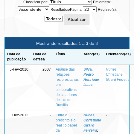
Classificar por:
Em ordem:
Resultados/Página
Registro(s):
Mostrando resultados 1 a 3 de 3
Data de
Data de
Título
Autor(es)
Orientador(es)
publicação
defesa
5-Fev-2010
2007
Análise das
Silva,
Nunes,
relações
Pedro
Christiane
reciprocitárias
Henrique
Girard Ferreira
em
Isaac
cooperativas
de catadores
de lixo de
Brasília
Dez-2013
-
Entre o
Nunes,
-
prescrito e o
Christiane
real : o papel
Girard
da
Ferreira
;