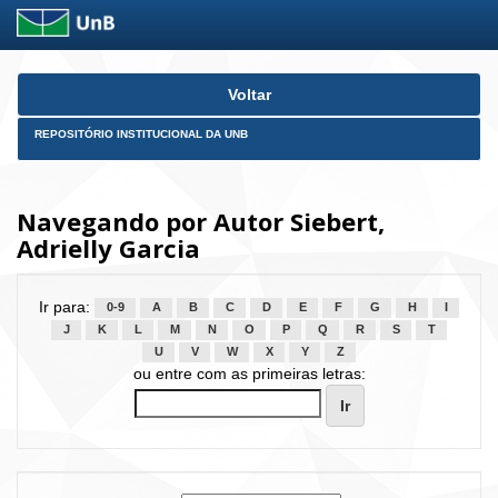
Skip
Voltar
navigation
REPOSITÓRIO INSTITUCIONAL DA UNB
Navegando por Autor Siebert,
Adrielly Garcia
Ir para:
0-9
A
B
C
D
E
F
G
H
I
J
K
L
M
N
O
P
Q
R
S
T
U
V
W
X
Y
Z
ou entre com as primeiras letras: