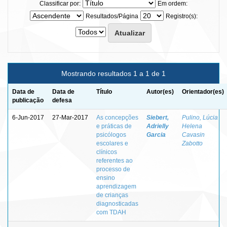
Classificar por:
Em ordem:
Resultados/Página
Registro(s):
Mostrando resultados 1 a 1 de 1
Data de
Data de
Título
Autor(es)
Orientador(es)
publicação
defesa
6-Jun-2017
27-Mar-2017
As concepções
Siebert,
Pulino, Lúcia
e práticas de
Adrielly
Helena
psicólogos
Garcia
Cavasin
escolares e
Zabotto
clínicos
referentes ao
processo de
ensino
aprendizagem
de crianças
diagnosticadas
com TDAH