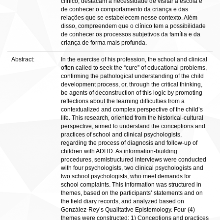
clínico, destacam a necessidade de visitar a escola e
de conhecer o comportamento da criança e das
relações que se estabelecem nesse contexto. Além
disso, compreendem que o clínico tem a possibilidade
de conhecer os processos subjetivos da família e da
criança de forma mais profunda.
Abstract:
In the exercise of his profession, the school and clinical
often called to seek the “cure” of educational problems,
confirming the pathological understanding of the child
development process, or, through the critical thinking,
be agents of deconstruction of this logic by promoting
reflections about the learning difficulties from a
contextualized and complex perspective of the child’s
life. This research, oriented from the historical-cultural
perspective, aimed to understand the conceptions and
practices of school and clinical psychologists,
regarding the process of diagnosis and follow-up of
children with ADHD. As information-building
procedures, semistructured interviews were conducted
with four psychologists, two clinical psychologists and
two school psychologists, who meet demands for
school complaints. This information was structured in
themes, based on the participants’ statements and on
the field diary records, and analyzed based on
González-Rey’s Qualitative Epistemology. Four (4)
themes were constructed: 1) Conceptions and practices