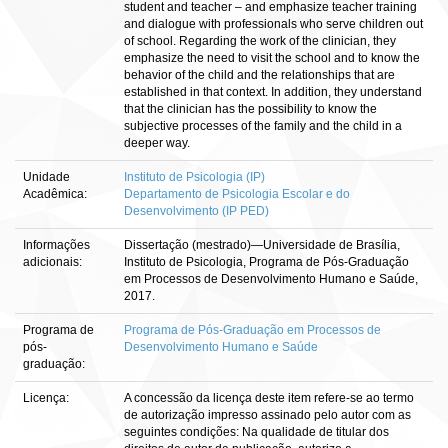
student and teacher – and emphasize teacher training
and dialogue with professionals who serve children out
of school. Regarding the work of the clinician, they
emphasize the need to visit the school and to know the
behavior of the child and the relationships that are
established in that context. In addition, they understand
that the clinician has the possibility to know the
subjective processes of the family and the child in a
deeper way.
Unidade
Instituto de Psicologia (IP)
Acadêmica:
Departamento de Psicologia Escolar e do
Desenvolvimento (IP PED)
Informações
Dissertação (mestrado)—Universidade de Brasília,
adicionais:
Instituto de Psicologia, Programa de Pós-Graduação
em Processos de Desenvolvimento Humano e Saúde,
2017.
Programa de
Programa de Pós-Graduação em Processos de
pós-
Desenvolvimento Humano e Saúde
graduação:
Licença:
A concessão da licença deste item refere-se ao termo
de autorização impresso assinado pelo autor com as
seguintes condições: Na qualidade de titular dos