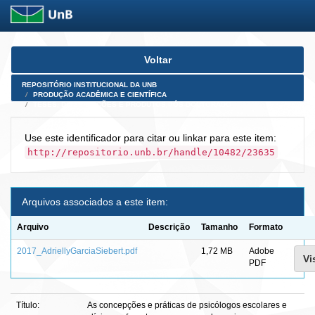
Skip
Voltar
navigation
REPOSITÓRIO INSTITUCIONAL DA UNB
PRODUÇÃO ACADÊMICA E CIENTÍFICA
TESES, DISSERTAÇÕES E PRODUTOS PÓS-DOUTORADO
Use este identificador para citar ou linkar para este item:
http://repositorio.unb.br/handle/10482/23635
Arquivos associados a este item:
Arquivo
Descrição
Tamanho
Formato
2017_AdriellyGarciaSiebert.pdf
1,72 MB
Adobe
Vi
PDF
Título:
As concepções e práticas de psicólogos escolares e