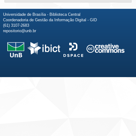
Universidade de Brasília - Biblioteca Central
Coordenadoria de Gestão da Informação Digital - GID
(61) 3107-2683
repositorio@unb.br
Fale conosco
Sobre