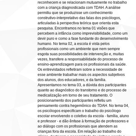
reconhecem e se relacionam mutuamente no trabalho
com a criança diagnosticada com TDAH. A análise
permitiu que se produzisse um conhecimento
construtivo-interpretativo das falas dos psicólogos,
articuladas à perspectiva teórica que orienta esta
pesquisa. Encontramos no tema 01 visões que
percebem a infância como imprevisibilidade, como um
devir puro e como a fase fundante do desenvolvimento
humano. No tema 02, a escola é vista pelos
profissionais como um ambiente que nem sempre
esgota suas possibilidades de intervenção e, muitas
vezes, transfere a responsabilidade do processo de
ensino-aprendizagem para os profissionais da saúde.
Os entrevistados refletiram sobre a necessidade de
esse ambiente trabalhar mais os aspectos subjetivos
dos alunos, dos educadores, e da família.
Apresentamos no tema 03, a dúvida dos participantes
quanto ao diagnóstico do transtorno e do processo de
medicalização em torno de seu tratamento. O
posicionamento dos participantes refletiu um
pensamento contra hegemônico do TDAH. No tema 04,
os psicólogos especificam o trabalho do psicólogo
escolar envolvendo o coletivo da escola - família, aluno
e professor - e dão ênfase à formação de professores e
ao diálogo com os profissionais que atendem as
crianças fora da escola. Em relação ao trabalho do