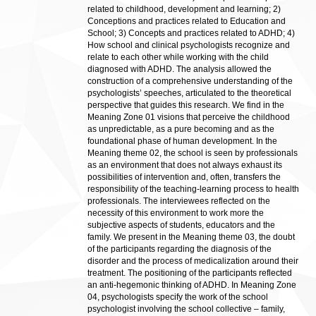
related to childhood, development and learning; 2)
Conceptions and practices related to Education and
School; 3) Concepts and practices related to ADHD; 4)
How school and clinical psychologists recognize and
relate to each other while working with the child
diagnosed with ADHD. The analysis allowed the
construction of a comprehensive understanding of the
psychologists’ speeches, articulated to the theoretical
perspective that guides this research. We find in the
Meaning Zone 01 visions that perceive the childhood
as unpredictable, as a pure becoming and as the
foundational phase of human development. In the
Meaning theme 02, the school is seen by professionals
as an environment that does not always exhaust its
possibilities of intervention and, often, transfers the
responsibility of the teaching-learning process to health
professionals. The interviewees reflected on the
necessity of this environment to work more the
subjective aspects of students, educators and the
family. We present in the Meaning theme 03, the doubt
of the participants regarding the diagnosis of the
disorder and the process of medicalization around their
treatment. The positioning of the participants reflected
an anti-hegemonic thinking of ADHD. In Meaning Zone
04, psychologists specify the work of the school
psychologist involving the school collective – family,