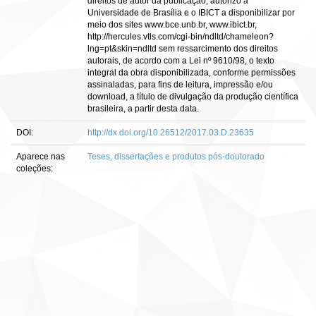
direitos de autor da publicação, autorizo a
Universidade de Brasília e o IBICT a disponibilizar por
meio dos sites www.bce.unb.br, www.ibict.br,
http://hercules.vtls.com/cgi-bin/ndltd/chameleon?
lng=pt&skin=ndltd sem ressarcimento dos direitos
autorais, de acordo com a Lei nº 9610/98, o texto
integral da obra disponibilizada, conforme permissões
assinaladas, para fins de leitura, impressão e/ou
download, a título de divulgação da produção científica
brasileira, a partir desta data.
DOI:
http://dx.doi.org/10.26512/2017.03.D.23635
Aparece nas
Teses, dissertações e produtos pós-doutorado
coleções: