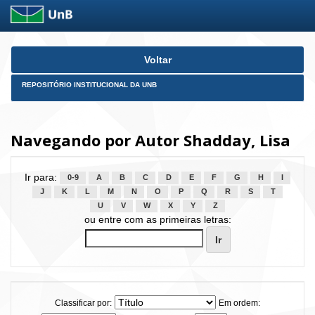
Skip
Voltar
navigation
REPOSITÓRIO INSTITUCIONAL DA UNB
Navegando por Autor Shadday, Lisa
Ir para:
0-9
A
B
C
D
E
F
G
H
I
J
K
L
M
N
O
P
Q
R
S
T
U
V
W
X
Y
Z
ou entre com as primeiras letras:
Classificar por:
Em ordem: