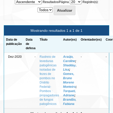
Resultados/Página
Registro(s):
Mostrando resultados 1 a 1 de 1
Data de
Data
Título
Autor(es)
Orientador(es)
Coor
publicação
de
defesa
Dez-2020
-
Rastreio de
Araújo,
-
-
leveduras
Caroline
;
patogênicas
Shadday,
isoladas de
Lisa
;
fezes de
Gomes,
pombos no
Bruno
Distrito
Moreno
Federal-
Monteiro
;
Pombos :
Torquati,
propagadores
Adriane
;
de fungos
Brandão,
patogênicos
Fabiana