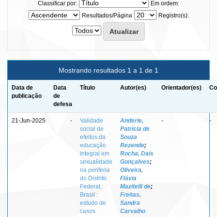
Classificar por:
Em ordem:
Resultados/Página
Registro(s):
Mostrando resultados 1 a 1 de 1
Data de
Data
Título
Autor(es)
Orientador(es)
Co
publicação
de
defesa
21-Jun-2025
-
Validade
Anderle,
-
-
social de
Patrícia de
efeitos da
Souza
educação
Rezende
;
integral em
Rocha, Dais
sexualidade
Gonçalves
;
na periferia
Oliveira,
do Distrito
Flávia
Federal,
Mazitelli de
;
Brasil :
Freitas,
estudo de
Sandra
casos
Carvalho