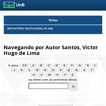
Skip
Voltar
navigation
REPOSITÓRIO INSTITUCIONAL DA UNB
Navegando por Autor Santos, Victor
Hugo de Lima
Ir para:
0-9
A
B
C
D
E
F
G
H
I
J
K
L
M
N
O
P
Q
R
S
T
U
V
W
X
Y
Z
ou entre com as primeiras letras: