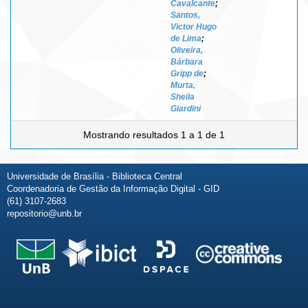
Cavalcante
;
Santos,
Victor Hugo
de Lima
;
Oliveira,
Bárbara
Gripp de
;
Murta,
Sheila
Giardini
Mostrando resultados 1 a 1 de 1
Universidade de Brasília - Biblioteca Central
Coordenadoria de Gestão da Informação Digital - GID
(61) 3107-2683
repositorio@unb.br