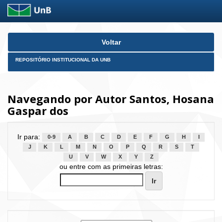
Skip
Voltar
navigation
REPOSITÓRIO INSTITUCIONAL DA UNB
Navegando por Autor Santos, Hosana
Gaspar dos
Ir para:
0-9
A
B
C
D
E
F
G
H
I
J
K
L
M
N
O
P
Q
R
S
T
U
V
W
X
Y
Z
ou entre com as primeiras letras: