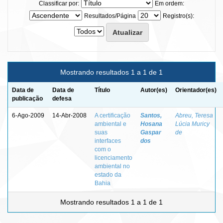
Classificar por:
Em ordem:
Resultados/Página
Registro(s):
Mostrando resultados 1 a 1 de 1
Data de
Data de
Título
Autor(es)
Orientador(es)
publicação
defesa
6-Ago-2009
14-Abr-2008
A certificação
Santos,
Abreu, Teresa
ambiental e
Hosana
Lúcia Muricy
suas
Gaspar
de
interfaces
dos
com o
licenciamento
ambiental no
estado da
Bahia
Mostrando resultados 1 a 1 de 1