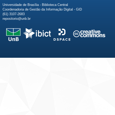
Universidade de Brasília - Biblioteca Central
Coordenadoria de Gestão da Informação Digital - GID
(61) 3107-2683
repositorio@unb.br
Fale conosco
Sobre