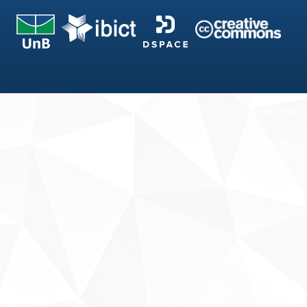
Fale conosco
Sobre