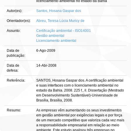
licenciamento ambiental no estado da Bahia
Autor(es):
Santos, Hosana Gaspar dos
Orientador(es):
Abreu, Teresa Lúcia Muricy de
Assunto:
Certificação ambiental - ISO14001
Gestão ambiental
Licenciamento ambiental
Data de
6-Ago-2009
publicação:
Data de
14-Abr-2008
defesa:
Referência:
SANTOS, Hosana Gaspar dos. A certificação ambiental
e suas interfaces com o licenciamento ambiental no
estado da Bahia. 2008. 225 f., il. Dissertação (Mestrado
em Desenvolvimento Sustentável)-Universisade de
Brasília, Brasília, 2008.
Resumo:
As empresas vêm aumentando os seus investimentos
em gestão ambiental por exigências legais e por força
de um mercado competitivo que valoriza cada vez mais
a responsabilidade empresarial em relação ao meio
ambiente. Este estudo analisou três empresas no