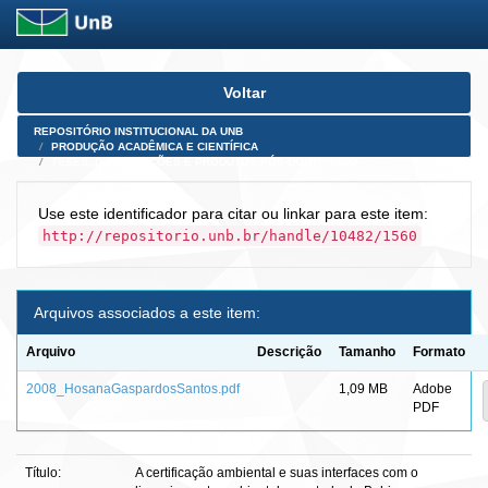
Skip
Voltar
navigation
REPOSITÓRIO INSTITUCIONAL DA UNB
PRODUÇÃO ACADÊMICA E CIENTÍFICA
TESES, DISSERTAÇÕES E PRODUTOS PÓS-DOUTORADO
Use este identificador para citar ou linkar para este item:
http://repositorio.unb.br/handle/10482/1560
Arquivos associados a este item:
Arquivo
Descrição
Tamanho
Formato
2008_HosanaGaspardosSantos.pdf
1,09 MB
Adobe
PDF
Título:
A certificação ambiental e suas interfaces com o