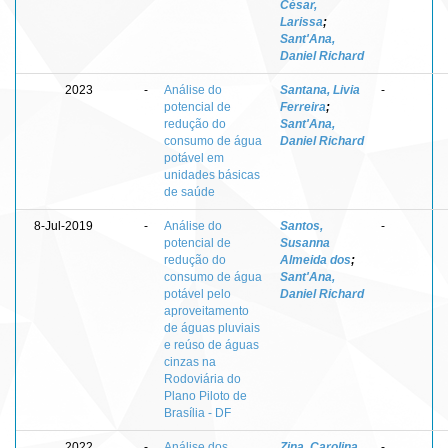
César,
Larissa
;
Sant'Ana,
Daniel Richard
2023
-
Análise do
Santana, Livia
-
potencial de
Ferreira
;
redução do
Sant'Ana,
consumo de água
Daniel Richard
potável em
unidades básicas
de saúde
8-Jul-2019
-
Análise do
Santos,
-
potencial de
Susanna
redução do
Almeida dos
;
consumo de água
Sant'Ana,
potável pelo
Daniel Richard
aproveitamento
de águas pluviais
e reúso de águas
cinzas na
Rodoviária do
Plano Piloto de
Brasília - DF
2022
-
Análise dos
Zina, Carolina
-