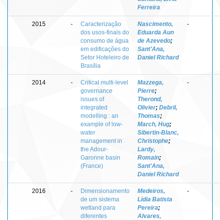
Ferreira
2015
-
Caracterização
Nascimento,
-
dos usos-finais do
Eduarda Aun
consumo de água
de Azevedo
;
em edificações do
Sant'Ana,
Setor Hoteleiro de
Daniel Richard
Brasília
2014
-
Critical multi-level
Mazzega,
-
governance
Pierre
;
issues of
Therond,
integrated
Olivier
;
Debril,
modelling : an
Thomas
;
example of low-
March, Hug
;
water
Sibertin-Blanc,
management in
Christophe
;
the Adour-
Lardy,
Garonne basin
Romain
;
(France)
Sant'Ana,
Daniel Richard
2016
-
Dimensionamento
Medeiros,
-
de um sistema
Lídia Batista
wetland para
Pereira
;
diferentes
Alvares,