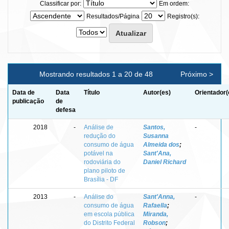
Classificar por:
Em ordem:
Resultados/Página
Registro(s):
Mostrando resultados 1 a 20 de 48
Próximo >
Data de
Data
Título
Autor(es)
Orientador(
publicação
de
defesa
2018
-
Análise de
Santos,
-
redução do
Susanna
consumo de água
Almeida dos
;
potável na
Sant'Ana,
rodoviária do
Daniel Richard
plano piloto de
Brasília - DF
2013
-
Análise do
Sant'Anna,
-
consumo de água
Rafaella
;
em escola pública
Miranda,
do Distrito Federal
Robson
;