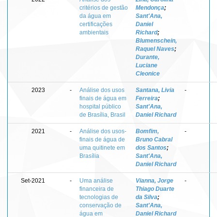
critérios de gestão
Mendonça
;
da água em
Sant'Ana,
certificações
Daniel
ambientais
Richard
;
Blumenschein,
Raquel Naves
;
Durante,
Luciane
Cleonice
2023
-
Análise dos usos
Santana, Livia
-
finais de água em
Ferreira
;
hospital público
Sant'Ana,
de Brasília, Brasil
Daniel Richard
2021
-
Análise dos usos-
Bomfim,
-
finais de água de
Bruno Cabral
uma quitinete em
dos Santos
;
Brasília
Sant'Ana,
Daniel Richard
Set-2021
-
Uma análise
Vianna, Jorge
-
financeira de
Thiago Duarte
tecnologias de
da Silva
;
conservação de
Sant'Ana,
água em
Daniel Richard