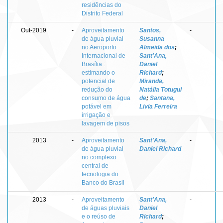
residências do
Distrito Federal
Out-2019
-
Aproveitamento
Santos,
-
de água pluvial
Susanna
no Aeroporto
Almeida dos
;
Internacional de
Sant'Ana,
Brasília :
Daniel
estimando o
Richard
;
potencial de
Miranda,
redução do
Natália Totugui
consumo de água
de
;
Santana,
potável em
Livia Ferreira
irrigação e
lavagem de pisos
2013
-
Aproveitamento
Sant'Ana,
-
de água pluvial
Daniel Richard
no complexo
central de
tecnologia do
Banco do Brasil
2013
-
Aproveitamento
Sant'Ana,
-
de águas pluviais
Daniel
e o reúso de
Richard
;