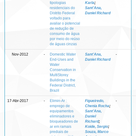
tipologias
Karla
;
residenciais do
Sant'Ana,
Distrito Federal
Daniel Richard
voltado para
avaliar o potencial
de redução de
consumo de água
por meio do reúso
de águas cinzas
Nov-2012
-
Domestic Water
Sant'Ana,
-
End-Uses and
Daniel Richard
Water
Conservation in
MultiStorey
Buildings in the
Federal District,
Brazil
17-Abr-2017
-
Elimin-Ar :
Figueiredo,
-
emprego de
Chenia Rocha
;
equipamentos
Sant'Ana,
eliminadores e
Daniel
bloqueadores de
Richard
;
ar em ramais
Koide, Sergio
;
prediais de
Souza, Marco