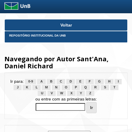
Skip
Voltar
navigation
REPOSITÓRIO INSTITUCIONAL DA UNB
Navegando por Autor Sant'Ana,
Daniel Richard
Ir para:
0-9
A
B
C
D
E
F
G
H
I
J
K
L
M
N
O
P
Q
R
S
T
U
V
W
X
Y
Z
ou entre com as primeiras letras: