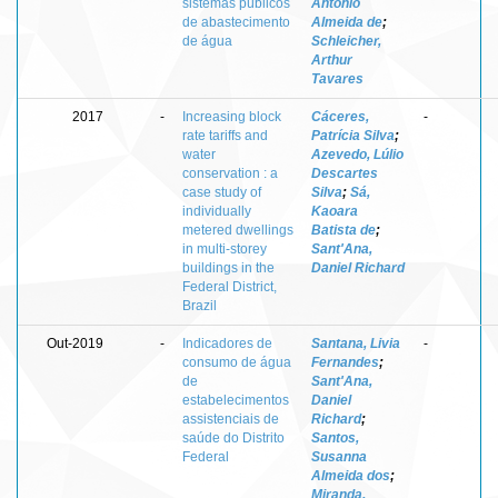
sistemas públicos
Antonio
de abastecimento
Almeida de
;
de água
Schleicher,
Arthur
Tavares
2017
-
Increasing block
Cáceres,
-
rate tariffs and
Patrícia Silva
;
water
Azevedo, Lúlio
conservation : a
Descartes
case study of
Silva
;
Sá,
individually
Kaoara
metered dwellings
Batista de
;
in multi-storey
Sant'Ana,
buildings in the
Daniel Richard
Federal District,
Brazil
Out-2019
-
Indicadores de
Santana, Livia
-
consumo de água
Fernandes
;
de
Sant'Ana,
estabelecimentos
Daniel
assistenciais de
Richard
;
saúde do Distrito
Santos,
Federal
Susanna
Almeida dos
;
Miranda,