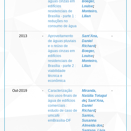
águas cinzas em
Boeger,
edifícios
Louise
;
residenciais de
Monteiro,
Brasília - parte 1 :
Lilian
reduções no
consumo de água
2013
-
Aproveitamento
Sant'Ana,
-
de águas pluviais
Daniel
e o reúso de
Richard
;
águas cinzas em
Boeger,
edifícios
Louise
;
residenciais de
Monteiro,
Brasília - parte 2 :
Lilian
viabilidade
técnica e
econômica
Out-2019
-
Caracterização
Miranda,
-
dos usos-finais de
Natália Totugui
água de edifícios
de
;
Sant'Ana,
comerciais :
Daniel
estudo de caso de
Richard
;
umcafé
Santos,
emBrasília-DF
Susanna
Almeida dos
;
Santana, Livia