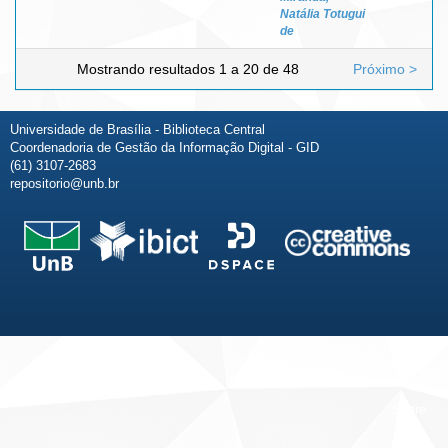
Natália Totugui
de
Mostrando resultados 1 a 20 de 48
Próximo >
Universidade de Brasília - Biblioteca Central
Coordenadoria de Gestão da Informação Digital - GID
(61) 3107-2683
repositorio@unb.br
Fale conosco
Sobre