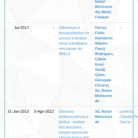
Natan
Monsores
de
;
Maluf,
Fabiano
Jul-2017
-
Diferenças e
Ferraz,
-
desigualdades no
Fábio
acesso a terapia
Humberto
renal substitutiva
Ribeiro
nos países do
Paes
;
BRICS
Rodrigues,
Cibele
Isaac
Saad
;
Gatto,
Giuseppe
Cesare
;
Sá, Natan
Monsores
de
31-Jan-2013
3-Ago-2012
Discurso,
Sá, Natan
Lorenzo,
biotecnociência e
Monsores
Cláudio Fo
biótica : análise
de
Garcia
dos discursos
morais acerca de
células-tronco em