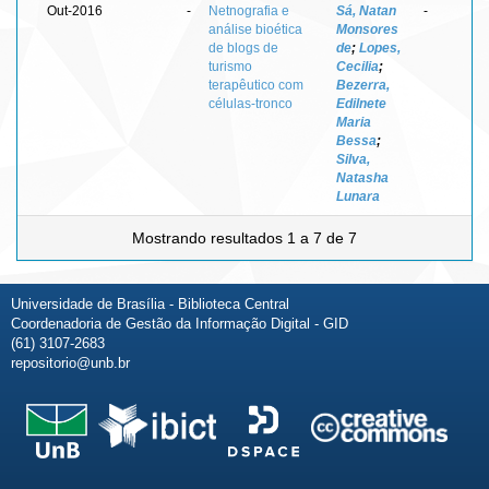
Out-2016
-
Netnografia e
Sá, Natan
-
análise bioética
Monsores
de blogs de
de
;
Lopes,
turismo
Cecilia
;
terapêutico com
Bezerra,
células-tronco
Edilnete
Maria
Bessa
;
Silva,
Natasha
Lunara
Mostrando resultados 1 a 7 de 7
Universidade de Brasília - Biblioteca Central
Coordenadoria de Gestão da Informação Digital - GID
(61) 3107-2683
repositorio@unb.br