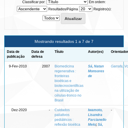
Classificar por:
Em ordem:
Resultados/Página
Registro(s):
Mostrando resultados 1 a 7 de 7
Data de
Data de
Título
Autor(es)
Orientador
publicação
defesa
9-Fev-2010
2007
Biomedicina
Sá, Natan
Garrafa, V
regenerativa :
Monsores
fronteiras
de
bioéticas e
biotecnocientíficas
na utilização de
células-tronco no
Brasil
Dez-2020
-
Cuidados
Iwamoto,
-
paliativos
Lisandra
pediátricos :
Parcianello
reflexão bioética
Melo
;
Sá,