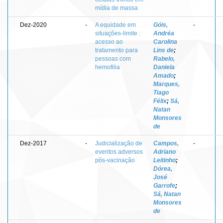
mídia de massa
Dez-2020
-
A equidade em
Góis,
-
situações-limite :
Andréa
acesso ao
Carolina
tratamento para
Lins de
;
pessoas com
Rabelo,
hemofilia
Daniela
Amado
;
Marques,
Tiago
Félix
;
Sá,
Natan
Monsores
de
Dez-2017
-
Judicialização de
Campos,
-
eventos adversos
Adriano
pós-vacinação
Leitinho
;
Dórea,
José
Garrofe
;
Sá, Natan
Monsores
de