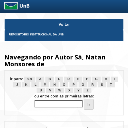
Skip
Voltar
navigation
REPOSITÓRIO INSTITUCIONAL DA UNB
Navegando por Autor Sá, Natan
Monsores de
Ir para:
0-9
A
B
C
D
E
F
G
H
I
J
K
L
M
N
O
P
Q
R
S
T
U
V
W
X
Y
Z
ou entre com as primeiras letras: