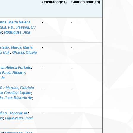
Orientador(es)
Coorientador(es)
tos, Maria Helena
-
-
aia, F.D.
;
Pessoa, C.
;
de
;
Rodrigues, Ana
rtado
;
Matos, Maria
-
-
a Nair
;
Ohashi, Otavio
nia Helena Furtado
;
-
-
 Paula Ribeiro
;
 de
.B.
;
Martins, Fabricio
-
-
ia Carolina Aquino
;
do, José Ricardo de
;
ães, Deborah M.
;
-
-
na
;
Figueiredo, José