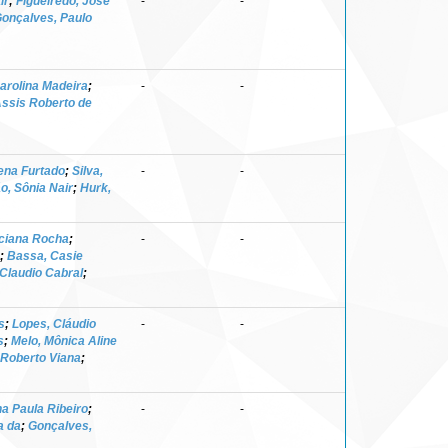
ir
;
Figueiredo, José
-
-
onçalves, Paulo
Carolina Madeira
;
-
-
ssis Roberto de
ena Furtado
;
Silva,
-
-
o, Sônia Nair
;
Hurk,
uciana Rocha
;
-
-
;
Bassa, Casie
Claudio Cabral
;
s
;
Lopes, Cláudio
-
-
s
;
Melo, Mônica Aline
 Roberto Viana
;
a Paula Ribeiro
;
-
-
a da
;
Gonçalves,