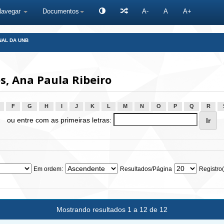
Navegar
Documentos
A-
A
A+
NAL DA UNB
, Ana Paula Ribeiro
F
G
H
I
J
K
L
M
N
O
P
Q
R
ou entre com as primeiras letras:
Em ordem:
Resultados/Página
Registro(
Mostrando resultados 1 a 12 de 12