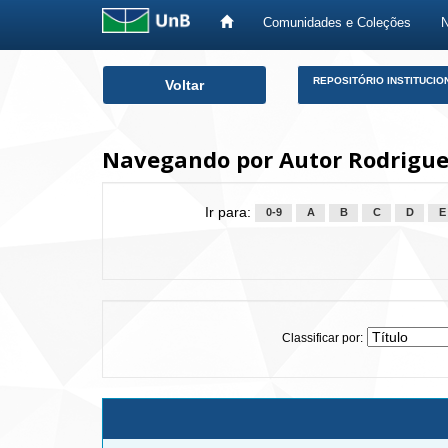
Comunidades e Coleções
Skip
REPOSITÓRIO INSTITUCIO
Voltar
navigation
Navegando por Autor Rodrigues
Ir para:
0-9
A
B
C
D
E
Classificar por: