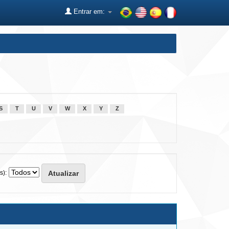
Entrar em:
S
T
U
V
W
X
Y
Z
s):