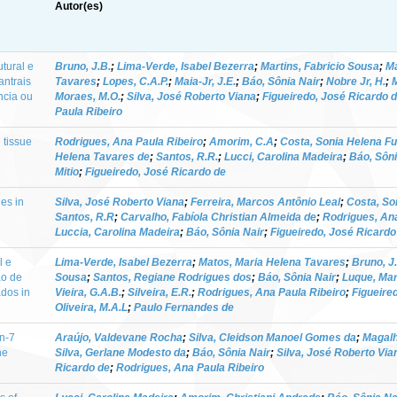
Autor(es)
utural e
Bruno, J.B.
;
Lima-Verde, Isabel Bezerra
;
Martins, Fabricio Sousa
;
Ma
antrais
Tavares
;
Lopes, C.A.P.
;
Maia-Jr, J.E.
;
Báo, Sônia Nair
;
Nobre Jr, H.
;
M
ncia ou
Moraes, M.O.
;
Silva, José Roberto Viana
;
Figueiredo, José Ricardo 
Paula Ribeiro
 tissue
Rodrigues, Ana Paula Ribeiro
;
Amorim, C.A
;
Costa, Sonia Helena Fu
Helena Tavares de
;
Santos, R.R.
;
Lucci, Carolina Madeira
;
Báo, Sôni
Mitio
;
Figueiredo, José Ricardo de
les in
Silva, José Roberto Viana
;
Ferreira, Marcos Antônio Leal
;
Costa, So
Santos, R.R
;
Carvalho, Fabíola Christian Almeida de
;
Rodrigues, Ana
Luccia, Carolina Madeira
;
Báo, Sônia Nair
;
Figueiredo, José Ricardo
l e
Lima-Verde, Isabel Bezerra
;
Matos, Maria Helena Tavares
;
Bruno, J
ão de
Sousa
;
Santos, Regiane Rodrigues dos
;
Báo, Sônia Nair
;
Luque, Mar
ados in
Vieira, G.A.B.
;
Silveira, E.R.
;
Rodrigues, Ana Paula Ribeiro
;
Figueire
Oliveira, M.A.L
;
Paulo Fernandes de
in-7
Araújo, Valdevane Rocha
;
Silva, Cleidson Manoel Gomes da
;
Magalh
ne
Silva, Gerlane Modesto da
;
Báo, Sônia Nair
;
Silva, José Roberto Via
Ricardo de
;
Rodrigues, Ana Paula Ribeiro