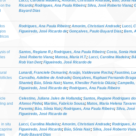
s of
Lucci, Carolina Madeira
;
Amorim, Christiani Andrade
;
Báo, Sônia Na
 on the
Ricardo
;
Rodrigues, Ana Paula Ribeiro
;
Silva, José Roberto Viana
;
G
l
Bayard Dias
dos
Rodrigues, Ana Paula Ribeiro
;
Amorim, Christiani Andrade
;
Lucci, 
gios
Figueiredo, José Ricardo de
;
Gonçalves, Paulo Bayard Dias
;
Bem, A
tricos
ysis of
Santos, Regiane R.
;
Rodrigues, Ana Paula Ribeiro
;
Costa, Sonia Hel
cles
José Roberto Viana
;
Matosa, Maria H.T.
;
Lucci, Carolina Madeira
;
Bá
Rob Van Den
;
Figueiredo, José Ricardo de
tural
Lunardi, Franciele Osmarini
;
Araújo, Valdevane Rocha
;
Faustino, L
ollicles
Carvalho, Adeline de Andrade
;
Gonçalves, Raphael Fernando Braga
Shantel
;
Báo, Sônia Nair
;
Name, Khesller Patrícia Olázia
;
Campello, 
Figueiredo, José Ricardo de
;
Rodrigues, Ana Paula Ribeiro
icle
Celestino, Juliana Jales de Hollanda
;
Santos, Regiane Rodrigues do
oling and
Afonso Pinho
;
Martins, Fabrício Sousa
;
Matos, Maria Helena Tavare
Parente
;
Báo, Sônia Nair
;
Rodrigues, Ana Paula Ribeiro
;
Silva, José
Figueiredo, José Ricardo de
 in situ
Lucci, Carolina Madeira
;
Amorim, Christiani Andrade
;
Rodrigues, An
 caprine
Figueiredo, José Ricardo
;
Báo, Sônia Nair
;
Silva, José Roberto Vian
ages
Paulo Bayard Dias