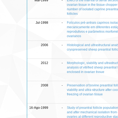
Mai-1999
-
Effect of the interval of serial section
ovarian tissue in the tissue chopper
number of isolated caprine preantra
follicles
Jul-1998
-
Folículos pré-antrais caprinos isola
mecanicamente em diferentes está
reprodutivos e parâmetros morfomé
ovarianos
2006
-
Histological and ultrastructural anal
cryopreserved sheep preantral folli
2012
-
Morphologic, viability and ultrastruc
analysis of vitrified sheep preantral f
enclosed in ovarian tissue
2008
-
Preservation of bovine preantral foll
viability and ultra-structure after co
freezing of ovarian tissue
16-Ago-1999
-
Study of preantral follicle population
and after mechanical isolation from
ovaries at different reproductive st