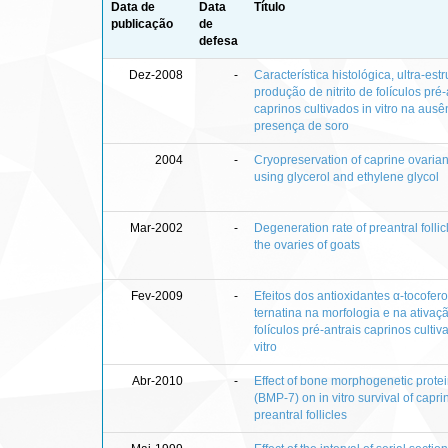
Data de
Data
Título
publicação
de
defesa
Dez-2008
-
Característica histológica, ultra-estr
produção de nitrito de folículos pré-
caprinos cultivados in vitro na ausê
presença de soro
2004
-
Cryopreservation of caprine ovarian
using glycerol and ethylene glycol
Mar-2002
-
Degeneration rate of preantral follic
the ovaries of goats
Fev-2009
-
Efeitos dos antioxidantes α-tocofero
ternatina na morfologia e na ativaç
folículos pré-antrais caprinos cultiv
vitro
Abr-2010
-
Effect of bone morphogenetic prote
(BMP-7) on in vitro survival of capri
preantral follicles