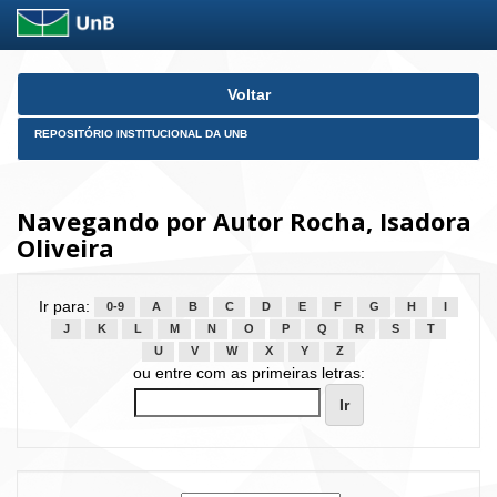
Skip
Voltar
navigation
REPOSITÓRIO INSTITUCIONAL DA UNB
Navegando por Autor Rocha, Isadora
Oliveira
Ir para:
0-9
A
B
C
D
E
F
G
H
I
J
K
L
M
N
O
P
Q
R
S
T
U
V
W
X
Y
Z
ou entre com as primeiras letras: