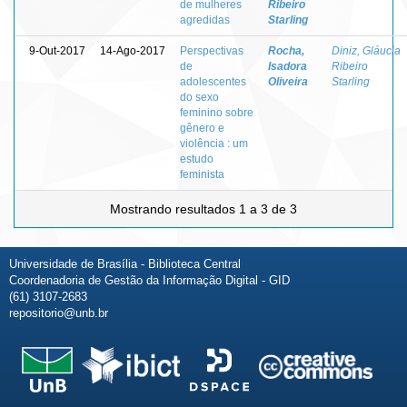
de mulheres
Ribeiro
agredidas
Starling
9-Out-2017
14-Ago-2017
Perspectivas
Rocha,
Diniz, Gláucia
de
Isadora
Ribeiro
adolescentes
Oliveira
Starling
do sexo
feminino sobre
gênero e
violência : um
estudo
feminista
Mostrando resultados 1 a 3 de 3
Universidade de Brasília - Biblioteca Central
Coordenadoria de Gestão da Informação Digital - GID
(61) 3107-2683
repositorio@unb.br