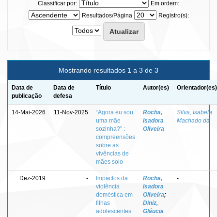
Classificar por:
Em ordem:
Resultados/Página
Registro(s):
Mostrando resultados 1 a 3 de 3
Data de
Data de
Título
Autor(es)
Orientador(es)
publicação
defesa
14-Mai-2026
11-Nov-2025
“Agora eu sou
Rocha,
Silva, Isabela
uma mãe
Isadora
Machado da
sozinha?” :
Oliveira
compreensões
sobre as
vivências de
mães solo
Dez-2019
-
Impactos da
Rocha,
-
violência
Isadora
doméstica em
Oliveira
;
filhas
Diniz,
adolescentes
Gláucia