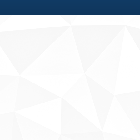
Fale conosco
Sobre