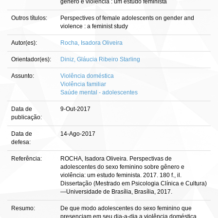
gênero e violência : um estudo feminista
Outros títulos:
Perspectives of female adolescents on gender and
violence : a feminist study
Autor(es):
Rocha, Isadora Oliveira
Orientador(es):
Diniz, Gláucia Ribeiro Starling
Assunto:
Violência doméstica
Violência familiar
Saúde mental - adolescentes
Data de
9-Out-2017
publicação:
Data de
14-Ago-2017
defesa:
Referência:
ROCHA, Isadora Oliveira. Perspectivas de
adolescentes do sexo feminino sobre gênero e
violência: um estudo feminista. 2017. 180 f., il.
Dissertação (Mestrado em Psicologia Clínica e Cultura)
—Universidade de Brasília, Brasília, 2017.
Resumo:
De que modo adolescentes do sexo feminino que
presenciam em seu dia-a-dia a violência doméstica