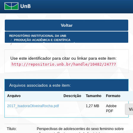
Skip
Voltar
navigation
REPOSITÓRIO INSTITUCIONAL DA UNB
PRODUÇÃO ACADÊMICA E CIENTÍFICA
TESES, DISSERTAÇÕES E PRODUTOS PÓS-DOUTORADO
Use este identificador para citar ou linkar para este item:
http://repositorio.unb.br/handle/10482/24777
Arquivos associados a este item:
Arquivo
Descrição
Tamanho
Formato
2017_IsadoraOliveiraRocha.pdf
1,27 MB
Adobe
Vi
PDF
Título:
Perspectivas de adolescentes do sexo feminino sobre