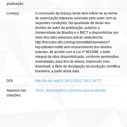
graduação:
Licença:
A concessão da licença deste item refere-se ao termo
de autorização impresso assinado pelo autor com as
seguintes condições: Na qualidade de titular dos
direitos de autor da publicação, autorizo a
Universidade de Brasília e o IBICT a disponibilizar por
meio dos sites www.bce.unb.br, www.ibict.br,
http://hercules.vtls.com/cgi-bin/ndltd/chameleon?
lng=pt&skin=ndltd sem ressarcimento dos direitos
autorais, de acordo com a Lei nº 9610/98, o texto
integral da obra disponibilizada, conforme permissões
assinaladas, para fins de leitura, impressão e/ou
download, a título de divulgação da produção científica
brasileira, a partir desta data.
DOI:
http://dx.doi.org/10.26512/2017.08.D.24777
Aparece nas
Teses, dissertações e produtos pós-doutorado
coleções: