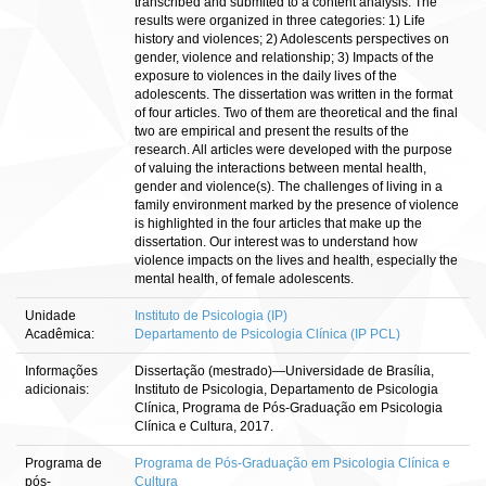
transcribed and submited to a content analysis. The
results were organized in three categories: 1) Life
history and violences; 2) Adolescents perspectives on
gender, violence and relationship; 3) Impacts of the
exposure to violences in the daily lives of the
adolescents. The dissertation was written in the format
of four articles. Two of them are theoretical and the final
two are empirical and present the results of the
research. All articles were developed with the purpose
of valuing the interactions between mental health,
gender and violence(s). The challenges of living in a
family environment marked by the presence of violence
is highlighted in the four articles that make up the
dissertation. Our interest was to understand how
violence impacts on the lives and health, especially the
mental health, of female adolescents.
Unidade
Instituto de Psicologia (IP)
Acadêmica:
Departamento de Psicologia Clínica (IP PCL)
Informações
Dissertação (mestrado)—Universidade de Brasília,
adicionais:
Instituto de Psicologia, Departamento de Psicologia
Clínica, Programa de Pós-Graduação em Psicologia
Clínica e Cultura, 2017.
Programa de
Programa de Pós-Graduação em Psicologia Clínica e
pós-
Cultura