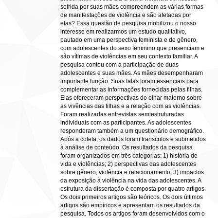
sofrida por suas mães compreendem as várias formas
de manifestações de violência e são afetadas por
elas? Essa questão de pesquisa mobilizou o nosso
interesse em realizarmos um estudo qualitativo,
pautado em uma perspectiva feminista e de gênero,
com adolescentes do sexo feminino que presenciam e
são vítimas de violências em seu contexto familiar. A
pesquisa contou com a participação de duas
adolescentes e suas mães. As mães desempenharam
importante função. Suas falas foram essenciais para
complementar as informações fornecidas pelas filhas.
Elas ofereceram perspectivas do olhar materno sobre
as vivências das filhas e a relação com as violências.
Foram realizadas entrevistas semiestruturadas
individuais com as participantes. As adolescentes
responderam também a um questionário demográfico.
Após a coleta, os dados foram transcritos e submetidos
à análise de conteúdo. Os resultados da pesquisa
foram organizados em três categorias: 1) história de
vida e violências; 2) perspectivas das adolescentes
sobre gênero, violência e relacionamento; 3) impactos
da exposição à violência na vida das adolescentes. A
estrutura da dissertação é composta por quatro artigos.
Os dois primeiros artigos são teóricos. Os dois últimos
artigos são empíricos e apresentam os resultados da
pesquisa. Todos os artigos foram desenvolvidos com o