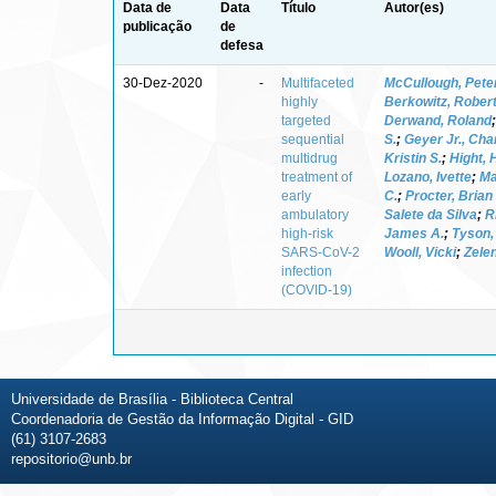
Data de
Data
Título
Autor(es)
publicação
de
defesa
30-Dez-2020
-
Multifaceted
McCullough, Pete
highly
Berkowitz, Robert
targeted
Derwand, Roland
sequential
S.
;
Geyer Jr., Cha
multidrug
Kristin S.
;
Hight,
treatment of
Lozano, Ivette
;
Ma
early
C.
;
Procter, Brian
ambulatory
Salete da Silva
;
R
high-risk
James A.
;
Tyson,
SARS-CoV-2
Wooll, Vicki
;
Zelen
infection
(COVID-19)
Universidade de Brasília - Biblioteca Central
Coordenadoria de Gestão da Informação Digital - GID
(61) 3107-2683
repositorio@unb.br