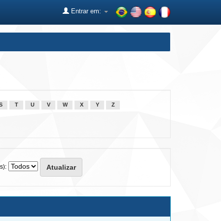
Entrar em:
S
T
U
V
W
X
Y
Z
s):