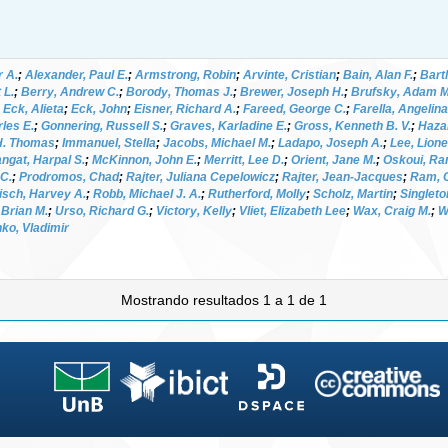
r A.
;
Alexander, Paul E.
;
Armstrong, Robin
;
Arvinte, Cristian
;
Bain, Alan F.
;
Bartl
 L.
;
Berry, Andrew C.
;
Borody, Thomas J.
;
Brewer, Joseph H.
;
Brufsky, Adam M
;
Eck, Alieta
;
Eck, John
;
Eisner, Richard A.
;
Fareed, George C.
;
Farella, Angelina
rles E.
;
Gonnering, Russell S.
;
Graves, Karladine E.
;
Gross, Kenneth B. V.
;
Haza
 H. Thomas
;
Immanuel, Stella
;
Jacobs, Michael M.
;
Ladapo, Joseph A.
;
Lee, Lione
ngat, Harpal S.
;
McKinnon, John E.
;
Merritt, Lee D.
;
Orient, Jane M.
;
Oskoui, Ra
 C.
;
Prodromos, Chad
;
Rajter, Juliana Cepelowicz
;
Rajter, Jean-Jacques
;
Ram, C
isch, Harvey A.
;
Robb, Michael J. A.
;
Rutherford, Molly
;
Scholz, Martin
;
Singleto
 Brian M.
;
Urso, Richard G.
;
Victory, Kelly
;
Vliet, Elizabeth Lee
;
Wax, Craig M.
;
W
ko, Vladimir
Mostrando resultados 1 a 1 de 1