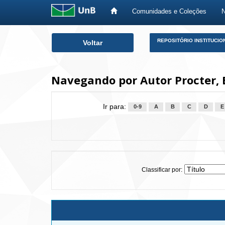
Comunidades e Coleções
Skip
REPOSITÓRIO INSTITUCIO
Voltar
navigation
Navegando por Autor Procter, 
Ir para:
0-9
A
B
C
D
E
Classificar por: