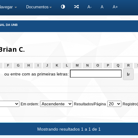
Navegar
Documentos
A-
A
A+
NAL DA UNB
Brian C.
F
G
H
I
J
K
L
M
N
O
P
Q
R
ou entre com as primeiras letras:
Em ordem:
Resultados/Página
Registro(
Mostrando resultados 1 a 1 de 1