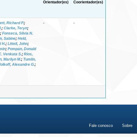
Orientador(es)
Coorientador(es)
ett, Richard P.
;
-
-
.
;
Clarke, Teryn
;
;
Fonseca, Silvia N.
n, Sabine
;
Held,
l H.
;
Littell, John
;
min
;
Pompan, Donald
. Venkata S.
;
Rios,
n, Marilyn M.
;
Tumlin,
olkoff, Alexandre G.
;
Fale conosco
Sobre