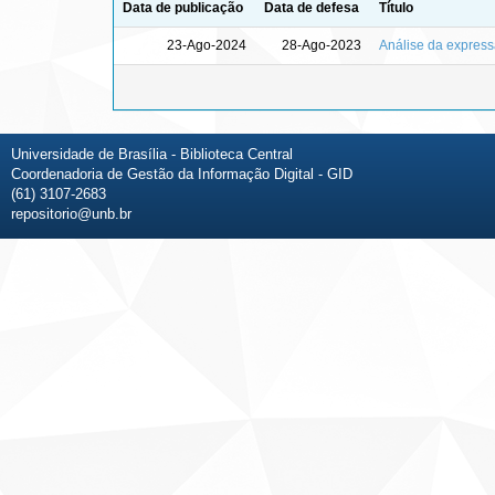
Data de publicação
Data de defesa
Título
23-Ago-2024
28-Ago-2023
Análise da expres
Universidade de Brasília - Biblioteca Central
Coordenadoria de Gestão da Informação Digital - GID
(61) 3107-2683
repositorio@unb.br