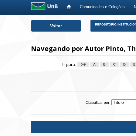
Comunidades e Coleções
Skip
REPOSITÓRIO INSTITUCIO
Voltar
navigation
Navegando por Autor Pinto, Th
Ir para:
0-9
A
B
C
D
E
Classificar por: