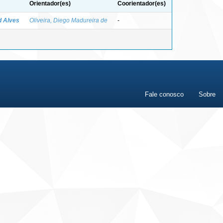
Orientador(es)
Coorientador(es)
d Alves
Oliveira, Diego Madureira de
-
Fale conosco
Sobre