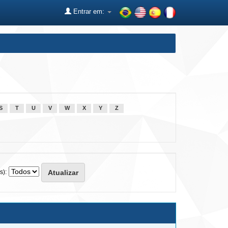
Entrar em:
S
T
U
V
W
X
Y
Z
s):