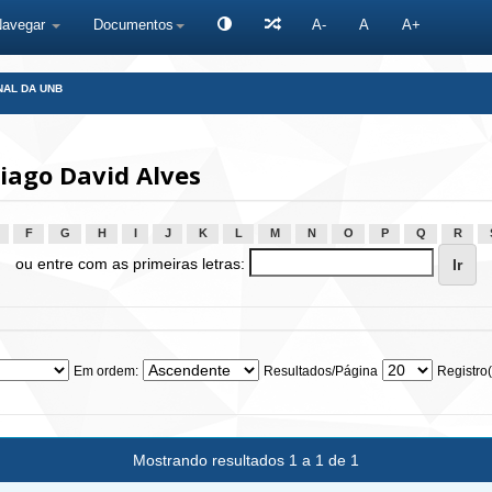
Navegar
Documentos
A-
A
A+
NAL DA UNB
iago David Alves
F
G
H
I
J
K
L
M
N
O
P
Q
R
ou entre com as primeiras letras:
Em ordem:
Resultados/Página
Registro(
Mostrando resultados 1 a 1 de 1