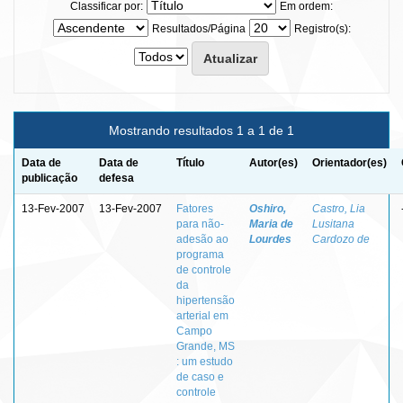
Classificar por:
Em ordem:
Resultados/Página
Registro(s):
Mostrando resultados 1 a 1 de 1
Data de
Data de
Título
Autor(es)
Orientador(es)
publicação
defesa
13-Fev-2007
13-Fev-2007
Fatores
Oshiro,
Castro, Lia
para não-
Maria de
Lusitana
adesão ao
Lourdes
Cardozo de
programa
de controle
da
hipertensão
arterial em
Campo
Grande, MS
: um estudo
de caso e
controle