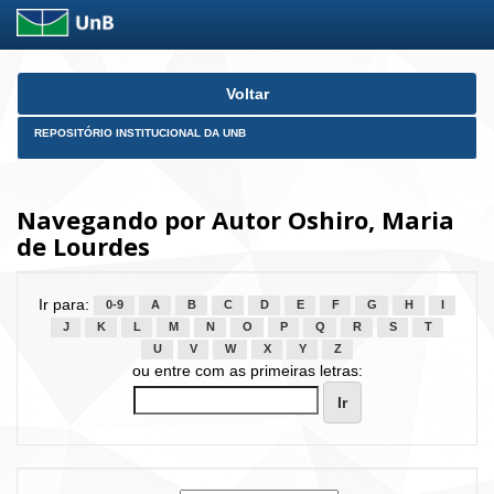
Skip
Voltar
navigation
REPOSITÓRIO INSTITUCIONAL DA UNB
Navegando por Autor Oshiro, Maria
de Lourdes
Ir para:
0-9
A
B
C
D
E
F
G
H
I
J
K
L
M
N
O
P
Q
R
S
T
U
V
W
X
Y
Z
ou entre com as primeiras letras: