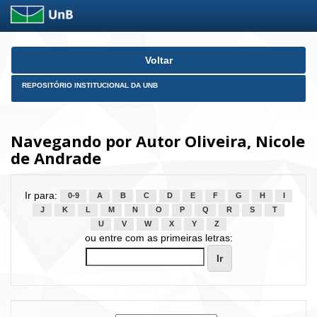
Skip
Voltar
navigation
REPOSITÓRIO INSTITUCIONAL DA UNB
Navegando por Autor Oliveira, Nicole
de Andrade
Ir para:
0-9
A
B
C
D
E
F
G
H
I
J
K
L
M
N
O
P
Q
R
S
T
U
V
W
X
Y
Z
ou entre com as primeiras letras: