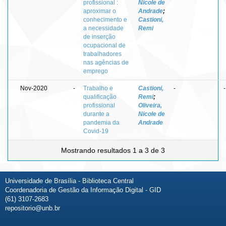
profissional :
Nicole de
aproximar o
Andrade
;
conhecimento e
Castioni,
a necessidade
Remi
de inserção
ocupacional de
trabalhadores
nas agências de
emprego
Nov-2020
-
Trabalho e
Castioni,
-
-
qualificação
Remi
;
profissional
Oliveira,
durante a
Nicole de
pandemia da
Andrade
Covid-19
Mostrando resultados 1 a 3 de 3
Universidade de Brasília - Biblioteca Central
Coordenadoria de Gestão da Informação Digital - GID
(61) 3107-2683
repositorio@unb.br