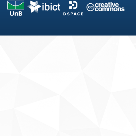
Fale conosco
Sobre